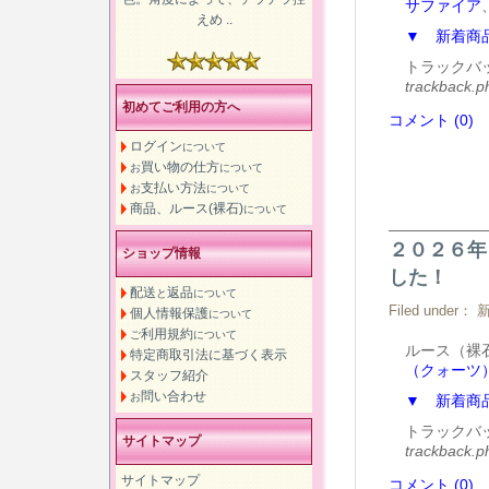
サファイア
えめ ..
▼ 新着商
トラックバ
trackback.
初めてご利用の方へ
コメント (0)
ログイン
について
買い物の仕方
お
について
支払い方法
お
について
商品、ルース(裸石)
について
２０２６年
ショップ情報
した！
配送
返品
と
について
Filed under：
個人情報保護
について
利用規約
ご
について
ルース（
特定商取引法に基づく表示
（クォーツ
スタッフ紹介
問い合わせ
お
▼ 新着商
トラックバ
サイトマップ
trackback.
サイトマップ
コメント (0)