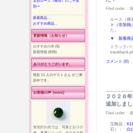
宝石ルース（裸石）のご予算
別->
Filed under：
新着商品...
ルース（
おすすめ商品...
ト（非加熱
た。
更新情報（お知らせ）
▼ 新着商
おすすめの本
(5)
トラックバ
trackback.
新着情報
(928)
コメント (0)
ありがとうございます。
現在 11 人のゲストさん がご来
店中です。
お客様の声 [more]
２０２６年
追加しまし
Filed under：
宝飾品：
K
蛍光灯の光では、写真どおりの
石）：
白
色。角度によって、チラチラ控