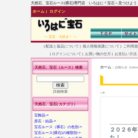
天然石、宝石ルース(裸石)専門店 いろはに＾宝石～見つけよう！あなた
ホーム
ログイン
|
ＴＯＰ
サイト
― 宝石、大好き！ ―
配送と返品について
個人情報保護について
ご利用
|
|
|
ログインについて
お買い物の仕方
お支払い方法
|
|
|
ホーム
天然石、宝石（ルース）検索
:: お知らせ（info
詳細検索
-->
天然石、宝石( カテゴリ）
宝飾品->
原石・結晶->
宝石ルース（裸石）の色別->
２０２６年
宝石ルース(裸石)の種類別->
た！