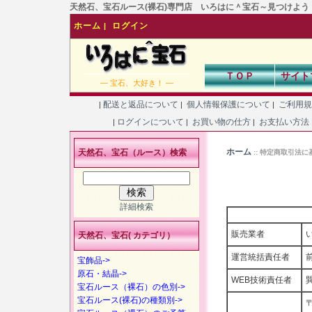
天然石、宝石ルース(裸石)専門店 いろはに＾宝石～見つけよう！あなた
ホーム
ログイン
|
ＴＯＰ
サイト
― 宝石、大好き！ ―
配送と返品について
個人情報保護について
ご利用
|
|
|
ログインについて
お買い物の仕方
お支払い方法
|
|
|
ホーム
天然石、宝石（ルース）検索
:: 特定商取引法
詳細検索
販売業者
天然石、宝石( カテゴリ）
運営統括責任者
宝飾品->
原石・結晶->
WEB技術責任者
宝石ルース（裸石）の色別->
宝石ルース(裸石)の種類別->
〒