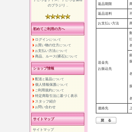
返品期限
のブラジリ ..
返品送料
お支払い方法
初めてご利用の方へ
ログイン
について
買い物の仕方
お
について
支払い方法
お
について
商品、ルース(裸石)
について
送金先
ショップ情報
お振込先
配送
返品
と
について
個人情報保護
について
利用規約
ご
について
特定商取引法に基づく表示
スタッフ紹介
問い合わせ
お
連絡先
サイトマップ
サイトマップ