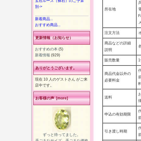
宝石ルース（裸石）のご予算
別->
所在地
電
F
新着商品...
メ
おすすめ商品...
注文方法
更新情報（お知らせ）
商品などの詳細
おすすめの本
(5)
説明
新着情報
(929)
販売数量
ありがとうございます。
商品代金以外の
現在 10 人のゲストさん がご来
必要料金
店中です。
送料
お客様の声 [more]
申込の有効期限
引き渡し時期
ずっと待ってました。
手ごろなサイズ、手ごろな価格