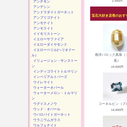
2,500円
アンチモン
アンデシン
アンドラダイトガーネット
宝石大好き店長のおす
アンブリゴナイト
アンモナイト
アンモライト
イイモリストーン
イエローサファイア
イエローダイヤモンド
イエローベリル(ヘリオドー
南洋バロック真珠（
ル）
イリュージョン・サンストー
系）
ン
15,000円
インディゴライトトルマリン
インペリアルトパーズ
ウイレマイト
ウォーターオパール
ウォーターメロン・トルマリ
ン
ウグイスメノウ
コーネルピン（ブ
ウッド・オパール
14,000円
ウバロバイトガーネット
ウラニウムガラス
ウルフェナイト