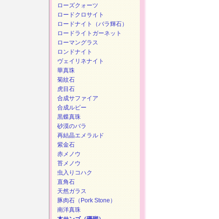
ローズクォーツ
ロードクロサイト
ロードナイト（バラ輝石）
ロードライトガーネット
ローマングラス
ロンドナイト
ヴェイリネナイト
華真珠
菊紋石
虎目石
合成サファイア
合成ルビー
黒蝶真珠
砂漠のバラ
再結晶エメラルド
紫金石
赤メノウ
苔メノウ
虫入りコハク
直角石
天然ガラス
豚肉石（Pork Stone）
南洋真珠