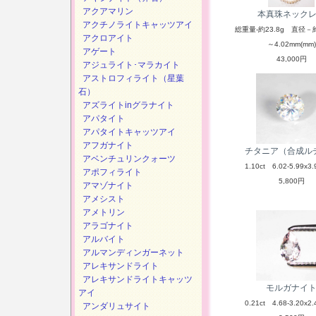
アクアマリン
本真珠ネック
アクチノライトキャッツアイ
総重量-約23.8g 直径－約
アクロアイト
～4.02mm(mm)
アゲート
43,000円
アジュライト･マラカイト
アストロフィライト（星葉
石）
アズライトinグラナイト
アパタイト
アパタイトキャッツアイ
アフガナイト
チタニア（合成ル
アベンチュリンクォーツ
1.10ct 6.02-5.99x3.
アポフィライト
5,800円
アマゾナイト
アメシスト
アメトリン
アラゴナイト
アルバイト
アルマンディンガーネット
アレキサンドライト
アレキサンドライトキャッツ
モルガナイ
アイ
0.21ct 4.68-3.20x2.
アンダリュサイト