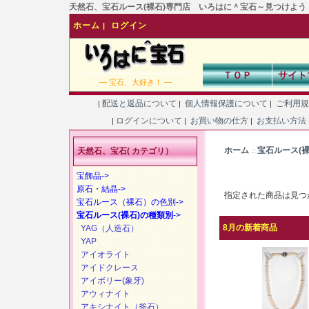
天然石、宝石ルース(裸石)専門店 いろはに＾宝石～見つけよう！あなた
ホーム
ログイン
|
ＴＯＰ
サイト
― 宝石、大好き！ ―
配送と返品について
個人情報保護について
ご利用
|
|
|
ログインについて
お買い物の仕方
お支払い方法
|
|
|
ホーム
宝石ルース(
天然石、宝石( カテゴリ）
::
宝飾品->
原石・結晶->
指定された商品は見つ
宝石ルース（裸石）の色別->
宝石ルース(裸石)の種類別
->
8月の新着商品
YAG（人造石）
YAP
アイオライト
アイドクレース
アイボリー(象牙)
アウィナイト
アキシナイト（斧石）