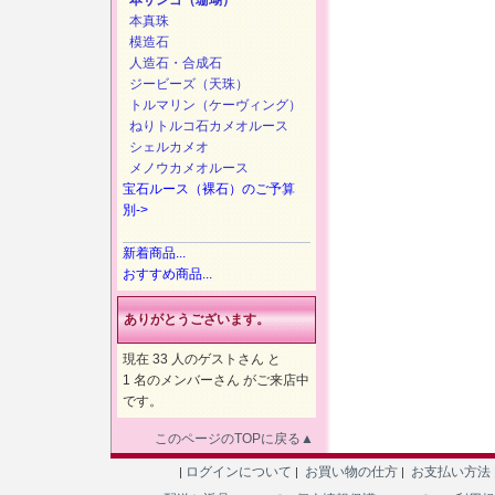
本サンゴ（珊瑚）
本真珠
模造石
人造石・合成石
ジービーズ（天珠）
トルマリン（ケーヴィング）
ねりトルコ石カメオルース
シェルカメオ
メノウカメオルース
宝石ルース（裸石）のご予算
別->
新着商品...
おすすめ商品...
ありがとうございます。
現在 33 人のゲストさん と
1 名のメンバーさん がご来店中
です。
このページのTOPに戻る▲
ログインについて
お買い物の仕方
お支払い方法
|
|
|