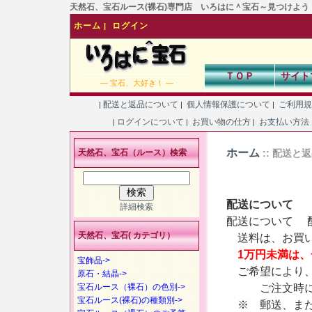
天然石、宝石ルース(裸石)専門店 いろはに＾宝石～見つけよう！あなた
ホーム
ログイン
|
ＴＯＰ
サイト
― 宝石、大好き！ ―
配送と返品について
個人情報保護について
ご利用
|
|
|
ログインについて
お買い物の仕方
お支払い方法
|
|
|
ホーム
天然石、宝石（ルース）検索
:: 配送と
配送について
詳細検索
配送について 
天然石、宝石( カテゴリ）
送料は、お買い
1万円未満は、
宝飾品->
ご希望により、
原石・結晶->
ご注文時に
宝石ルース（裸石）の色別->
宝石ルース(裸石)の種類別->
※ 郵送、また