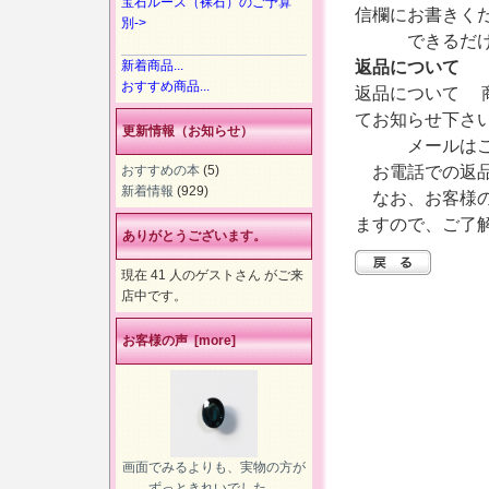
宝石ルース（裸石）のご予算
信欄にお書きく
別->
できるだけ、
返品について
新着商品...
おすすめ商品...
返品について 
てお知らせ下さ
更新情報（お知らせ）
メールはこ
お電話での返品
おすすめの本
(5)
新着情報
(929)
なお、お客様の
ますので、ご了
ありがとうございます。
現在 41 人のゲストさん がご来
店中です。
お客様の声 [more]
画面でみるよりも、実物の方が
ずっときれいでした。