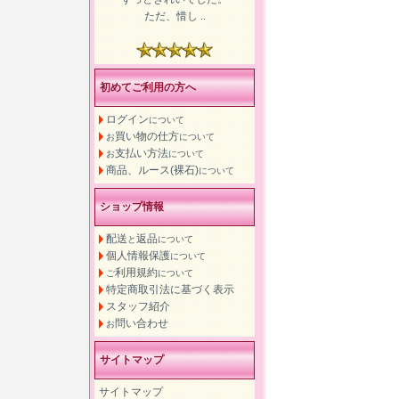
ただ、惜し ..
初めてご利用の方へ
ログイン
について
買い物の仕方
お
について
支払い方法
お
について
商品、ルース(裸石)
について
ショップ情報
配送
返品
と
について
個人情報保護
について
利用規約
ご
について
特定商取引法に基づく表示
スタッフ紹介
問い合わせ
お
サイトマップ
サイトマップ