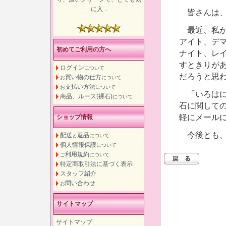
に入 ..
皆さんは、
最近、私が
アイト、デ
初めてご利用の方へ
ナイト、レ
すときりが
ログイン
について
だろうと思
買い物の仕方
お
について
支払い方法
お
について
「いろはに
商品、ルース(裸石)
について
石に関して
軽にメール
ショップ情報
今後とも、
配送
返品
と
について
個人情報保護
について
利用規約
ご
について
特定商取引法に基づく表示
スタッフ紹介
問い合わせ
お
サイトマップ
サイトマップ