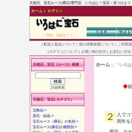
天然石、宝石ルース(裸石)専門店 いろはに＾宝石～見つけよう！あなた
ホーム
ログイン
|
ＴＯＰ
サイト
― 宝石、大好き！ ―
配送と返品について
個人情報保護について
ご利用
|
|
|
ログインについて
お買い物の仕方
お支払い方法
|
|
|
ホーム
天然石、宝石（ルース）検索
:: 「い
◆
詳細検索
天然石、宝石( カテゴリ）
宝飾品->
２人でコツコツとやり始めた「いろはに^宝石」が、４月で５
原石・結晶->
周年を
宝石ルース（裸石）の色別->
宝石ルース(裸石)の種類別->
最近、おか