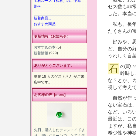
宝石ルース（裸石）のご予算
セス数も非
別->
した。本当
新着商品...
私も、長年
おすすめ商品...
たくさんの
更新情報（お知らせ）
好みや、思
おすすめの本
(5)
ど、自分の
新着情報
(929)
うれしく言
石の買い付けには、ひとつひとつ、その宝石の良さと値段とを
ありがとうございます。
吟味し
現在 18 人のゲストさん がご来
な？とか、
店中です。
視して考え
お客様の声 [more]
自然が作っ
ない宝石は
など、いろ
最近は、こ
ますが、私
先日、購入したデマントイドよ
希少性や神
り、濃いグリーンで、とても気