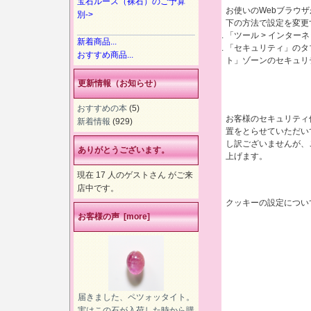
宝石ルース（裸石）のご予算
お使いのWebブラウザ
別->
下の方法で設定を変更
「ツール > インター
新着商品...
「セキュリティ」のタ
おすすめ商品...
ト」ゾーンのセキュリ
更新情報（お知らせ）
おすすめの本
(5)
お客様のセキュリティ
新着情報
(929)
置をとらせていただい
し訳ございませんが、
ありがとうございます。
上げます。
現在 17 人のゲストさん がご来
店中です。
クッキーの設定につい
お客様の声 [more]
届きました、ペツォッタイト。
実はこの石が入荷した時から購