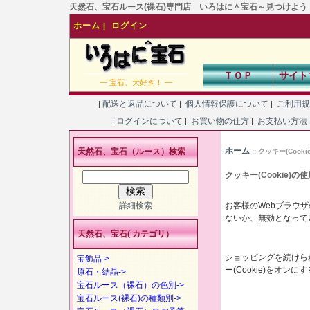
天然石、宝石ルース(裸石)専門店 いろはに＾宝石～見つけよう！あなた
ホーム
ログイン
|
ＴＯＰ
サイト
― 宝石、大好き！ ―
配送と返品について
個人情報保護について
ご利用
|
|
|
ログインについて
お買い物の仕方
お支払い方法
|
|
|
ホーム
天然石、宝石（ルース）検索
:: クッキー(Cook
クッキー(Cookie)
詳細検索
お客様のWebブラウザの
ないか、無効となって
天然石、宝石( カテゴリ）
ショッピングを続けら
宝飾品->
ー(Cookie)をオン
原石・結晶->
宝石ルース（裸石）の色別->
宝石ルース(裸石)の種類別->