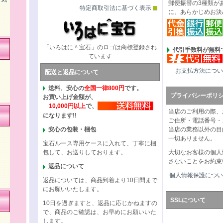
郵便振替の3種類が
特定商取引法に基づく表示
に、あらかじめお決
「いろはに＾宝石」のロゴは商標登録され
代引手数料が無料で
ています
お支払方法につい
配送と返品について
送料、安心の
全国一律800円
です。
プライバシーポリ
お買い上げ金額が、
10,000円以上
で、
当店のご利用の際、
になります!!
ご住所・電話番号・
安心の包装・梱包
当店の業務以外の目
一切ありません。
宝石ルース専用ケースに入れて、丁寧に梱
包して、お送りしております。
大切なお客様の個人
さないことをお約束
返品について
個人情報保護につい
返品については、商品到着より10日間まで
にお願いいたします。
SSLについて
10日を過ぎますと、返品に応じかねますの
で、商品のご確認は、お早めにお願いいた
します。