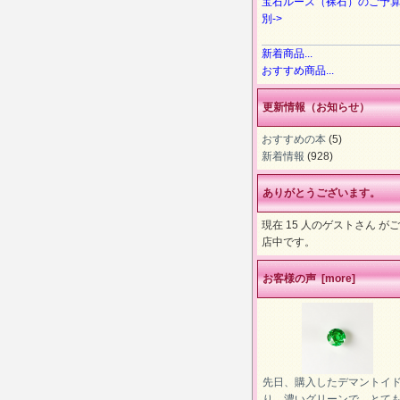
宝石ルース（裸石）のご予
別->
新着商品...
おすすめ商品...
更新情報（お知らせ）
おすすめの本
(5)
新着情報
(928)
ありがとうございます。
現在 15 人のゲストさん が
店中です。
お客様の声 [more]
先日、購入したデマントイ
り、濃いグリーンで、とて