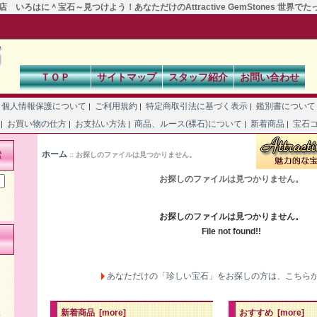
 いろはに＾宝石～見つけよう！あなただけのAttractive GemStones 世界で
ＴＯＰ
サイトマップ
スタッフ紹介
お問い合わせ
個人情報保護について
ご利用規約
特定商取引法に基づく表示
鑑別書につい
|
|
|
て
お買い物の仕方
お支払い方法
商品、ルース(裸石)について
新着商品
宝石
|
|
|
|
|
ホーム
索
:: お探しのファイルは見つかりません。
お探しのファイルは見つかりません。
お探しのファイルは見つかりません。
File not found!!
あなただけの「珍しい宝石」をお探しの方は、こちら
新着商品 [more]
おすすめ [more]