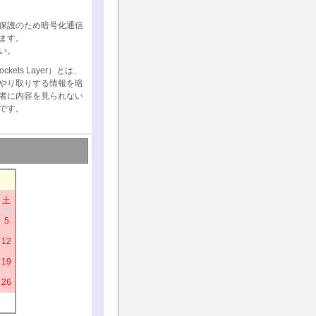
保護のため暗号化通信
ます。
い。
ockets Layer）とは、
やり取りする情報を暗
者に内容を見られない
です。
土
5
12
19
26