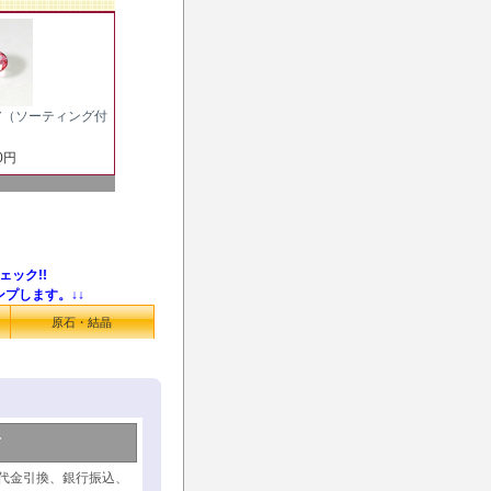
ア（ソーティング付
）
00円
ェック!!
ンプします。↓↓
原石・結晶
て
代金引換、銀行振込、