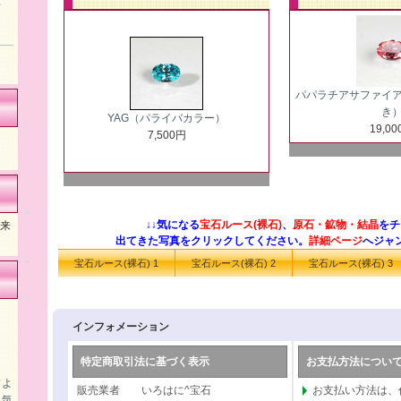
算
パパラチアサファイ
き
YAG（パライバカラー）
19,0
7,500円
↓↓気になる
宝石ルース(裸石)
、
原石・鉱物・結晶
をチ
ご来
出てきた写真をクリックしてください。
詳細ページ
へジャ
宝石ルース(裸石) 1
宝石ルース(裸石) 2
宝石ルース(裸石) 3
インフォメーション
特定商取引法に基づく表示
お支払方法につい
ドよ
販売業者 いろはに^宝石
お支払い方法は、
も気