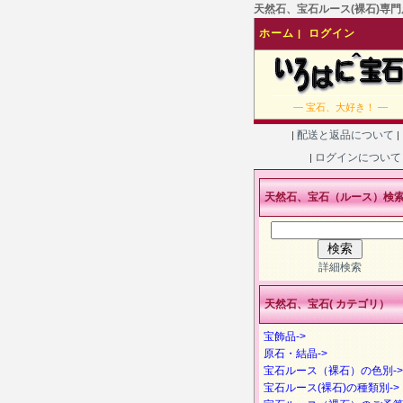
天然石、宝石ルース(裸石)専門店
ホーム
ログイン
|
― 宝石、大好き！ ―
配送と返品について
|
|
ログインについ
|
天然石、宝石（ルース）検
詳細検索
天然石、宝石( カテゴリ）
宝飾品->
原石・結晶->
宝石ルース（裸石）の色別->
宝石ルース(裸石)の種類別->