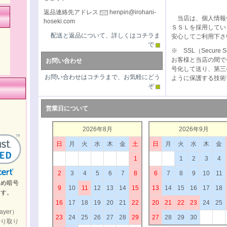
返品連絡先アドレス
henpin@irohani-
当店は、個人情報
hoseki.com
ＳＳＬを採用してい
配送と返品について、詳しくはコチラま
安心してご利用下さ
で
※ SSL（Secure S
お客様と当店の間で
お問い合わせ
号化して送り、第三
お問い合わせはコチラまで、お気軽にどう
ように保護する技術
ぞ
営業日について
2026年8月
2026年9月
日
月
火
水
木
金
土
日
月
火
水
木
金
1
1
2
3
4
2
3
4
5
6
7
8
6
7
8
9
10
11
め暗号
9
10
11
12
13
14
15
13
14
15
16
17
18
ます。
16
17
18
19
20
21
22
20
21
22
23
24
25
ayer）
23
24
25
26
27
28
29
27
28
29
30
やり取り