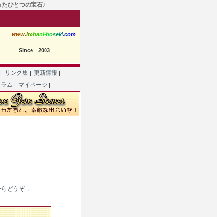
たったひとつの宝石♪
w
w
w
.
i
r
o
h
a
n
i
-
h
o
s
e
k
i
.
c
o
m
Since 2003
て
リンク集
更新情報
|
|
|
コラム
マイページ
|
|
からどうぞ→