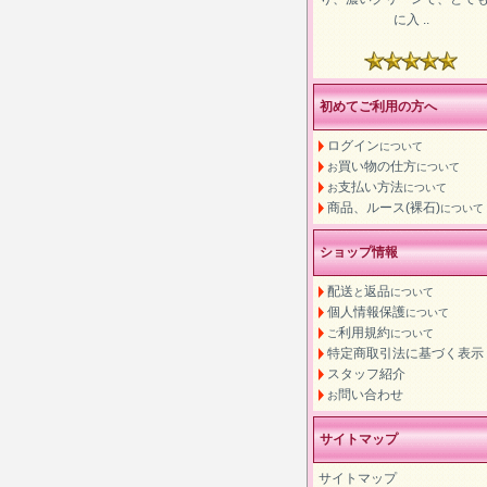
に入 ..
初めてご利用の方へ
ログイン
について
買い物の仕方
お
について
支払い方法
お
について
商品、ルース(裸石)
について
ショップ情報
配送
返品
と
について
個人情報保護
について
利用規約
ご
について
特定商取引法に基づく表示
スタッフ紹介
問い合わせ
お
サイトマップ
サイトマップ