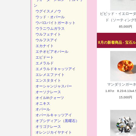
ン
ウグイスメノウ
ビビッド・イエロー
ウッド・オパール
ド（ソーティング
ウバロバイトガーネット
85,000円
ウラニウムガラス
ウルフェナイト
ウルフスアイ
8月の新着商品 - 宝石
エカナイト
エチオピアオパール
エピドート
エメラルド
エメラルドキャッツアイ
エレメエファイト
エンスタタイト
マンダリンガー
オーシャンジャスパー
1.87ct 8.23-6.13x4.
オーソクレース
オイルinクォーツ
15,000円
オニキス
オパール
オパールキャッツアイ
オプシディアン（黒曜石）
オリゴクレース
オレンジカイヤナイト