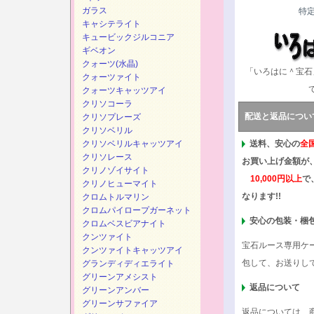
ガラス
特
キャシテライト
キュービックジルコニア
ギベオン
クォーツ(水晶)
「いろはに＾宝石
クォーツァイト
クォーツキャッツアイ
クリソコーラ
配送と返品につい
クリソプレーズ
クリソベリル
クリソベリルキャッツアイ
送料、安心の
全
クリソレース
お買い上げ金額が
クリノゾイサイト
10,000円以上
で
クリノヒューマイト
なります!!
クロムトルマリン
クロムパイロープガーネット
安心の包装・梱
クロムベスビアナイト
クンツァイト
宝石ルース専用ケ
クンツァイトキャッツアイ
包して、お送りし
グランディディエライト
グリーンアメシスト
返品について
グリーンアンバー
グリーンサファイア
返品については、