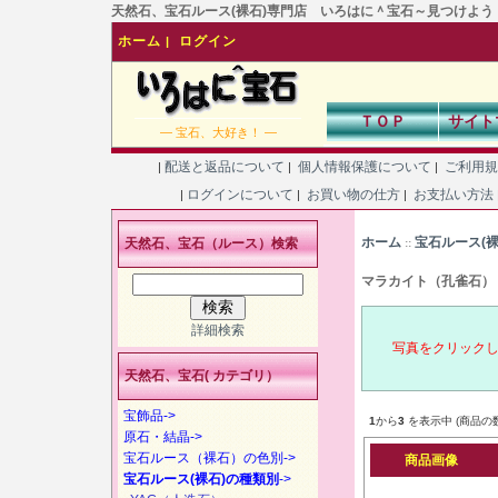
天然石、宝石ルース(裸石)専門店 いろはに＾宝石～見つけよう！あなた
ホーム
ログイン
|
ＴＯＰ
サイト
― 宝石、大好き！ ―
配送と返品について
個人情報保護について
ご利用
|
|
|
ログインについて
お買い物の仕方
お支払い方法
|
|
|
ホーム
宝石ルース(
天然石、宝石（ルース）検索
::
マラカイト（孔雀石）
詳細検索
写真をクリック
天然石、宝石( カテゴリ）
宝飾品->
1
から
3
を表示中 (商品の
原石・結晶->
宝石ルース（裸石）の色別->
商品画像
宝石ルース(裸石)の種類別
->