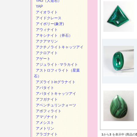
YAG（人造石）
YAP
アイオライト
アイドクレース
アイボリー(象牙)
アウィナイト
アキシナイト（斧石）
アクアマリン
アクチノライトキャッツアイ
アクロアイト
アゲート
アジュライト･マラカイト
アストロフィライト（星葉
石）
アズライトinグラナイト
アパタイト
アパタイトキャッツアイ
アフガナイト
アベンチュリンクォーツ
アポフィライト
アマゾナイト
アメシスト
アメトリン
アラゴナイト
1
から
3
を表示中 (商品の