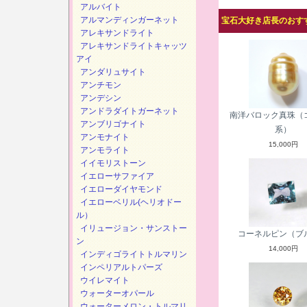
アルバイト
アルマンディンガーネット
宝石大好き店長のおすす
アレキサンドライト
アレキサンドライトキャッツ
アイ
アンダリュサイト
アンチモン
アンデシン
アンドラダイトガーネット
南洋バロック真珠（
アンブリゴナイト
系）
アンモナイト
15,000円
アンモライト
イイモリストーン
イエローサファイア
イエローダイヤモンド
イエローベリル(ヘリオドー
ル）
イリュージョン・サンストー
コーネルピン（ブ
ン
14,000円
インディゴライトトルマリン
インペリアルトパーズ
ウイレマイト
ウォーターオパール
ウォーターメロン・トルマリ