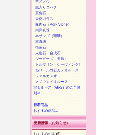
苔メノウ
虫入りコハク
直角石
天然ガラス
豚肉石（Pork Stone）
南洋真珠
本サンゴ（珊瑚）
本真珠
模造石
人造石・合成石
ジービーズ（天珠）
トルマリン（ケーヴィング）
ねりトルコ石カメオルース
シェルカメオ
メノウカメオルース
宝石ルース（裸石）のご予算
別->
新着商品...
おすすめ商品...
更新情報（お知らせ）
おすすめの本
(5)