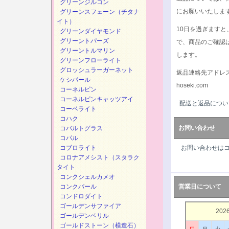
グリーンジルコン
にお願いいたしま
グリーンスフェーン（チタナ
イト）
10日を過ぎます
グリーンダイヤモンド
グリーントパーズ
で、商品のご確認
グリーントルマリン
します。
グリーンフローライト
グロッシュラーガーネット
返品連絡先アドレ
ケシパール
hoseki.com
コーネルピン
コーネルピンキャッツアイ
配送と返品につい
コーベライト
コハク
お問い合わせ
コバルトグラス
コパル
コブロライト
お問い合わせは
コロナアメシスト（スタラク
タイト
コンクシェルカメオ
コンクパール
営業日について
コンドロダイト
ゴールデンサファイア
202
ゴールデンベリル
ゴールドストーン（模造石）