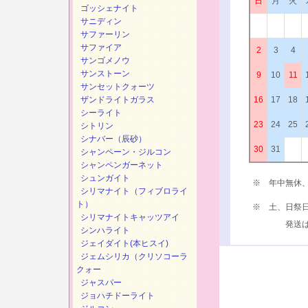
日
月
火
ゴッシェナイト
サニディン
サファーリン
サファイア
2
3
4
サンゴメノウ
サンストーン
9
10
11
サンセットクォーツ
ザンドライトガラス
16
17
18
シーライト
23
24
25
シトリン
シナバー（辰砂）
30
31
シャンペーン・ジルコン
シャンペンガーネット
シュンガイト
※ 年中無休
シリマナイト（フィブロライ
ト）
※ 土、日祭
シリマナイトキャッツアイ
発送は、次
シンハライト
ジェイダイト(本ヒスイ)
ジェムシリカ（クリソコーラ
クォー
ジャスパー
ジョハチドーライト