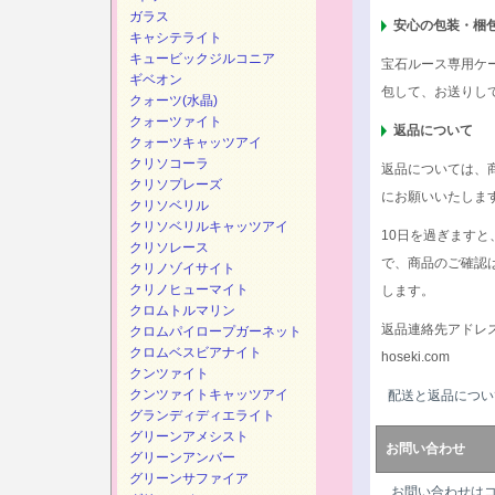
ガラス
安心の包装・梱
キャシテライト
キュービックジルコニア
宝石ルース専用ケ
ギベオン
包して、お送りし
クォーツ(水晶)
クォーツァイト
返品について
クォーツキャッツアイ
クリソコーラ
返品については、
クリソプレーズ
にお願いいたしま
クリソベリル
クリソベリルキャッツアイ
10日を過ぎます
クリソレース
で、商品のご確認
クリノゾイサイト
クリノヒューマイト
します。
クロムトルマリン
返品連絡先アドレ
クロムパイロープガーネット
クロムベスビアナイト
hoseki.com
クンツァイト
クンツァイトキャッツアイ
配送と返品につい
グランディディエライト
グリーンアメシスト
お問い合わせ
グリーンアンバー
グリーンサファイア
お問い合わせは