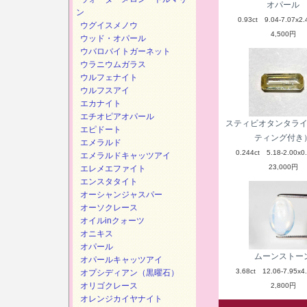
オパール
ン
0.93ct 9.04-7.07x2.
ウグイスメノウ
4,500円
ウッド・オパール
ウバロバイトガーネット
ウラニウムガラス
ウルフェナイト
ウルフスアイ
エカナイト
エチオピアオパール
スティビオタンタラ
エピドート
ティング付き
エメラルド
0.244ct 5.18-2.00x0
エメラルドキャッツアイ
23,000円
エレメエファイト
エンスタタイト
オーシャンジャスパー
オーソクレース
オイルinクォーツ
オニキス
オパール
ムーンストー
オパールキャッツアイ
3.68ct 12.06-7.95x4
オプシディアン（黒曜石）
オリゴクレース
2,800円
オレンジカイヤナイト