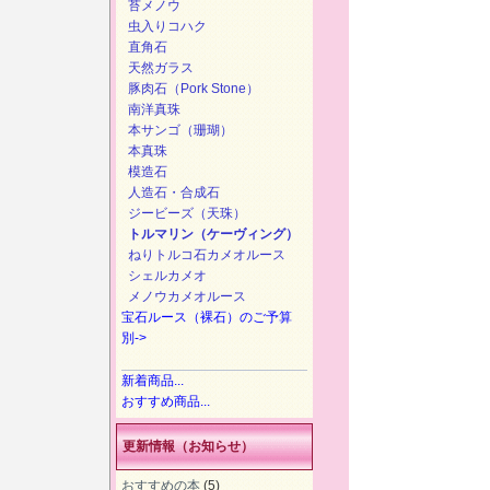
苔メノウ
虫入りコハク
直角石
天然ガラス
豚肉石（Pork Stone）
南洋真珠
本サンゴ（珊瑚）
本真珠
模造石
人造石・合成石
ジービーズ（天珠）
トルマリン（ケーヴィング）
ねりトルコ石カメオルース
シェルカメオ
メノウカメオルース
宝石ルース（裸石）のご予算
別->
新着商品...
おすすめ商品...
更新情報（お知らせ）
おすすめの本
(5)