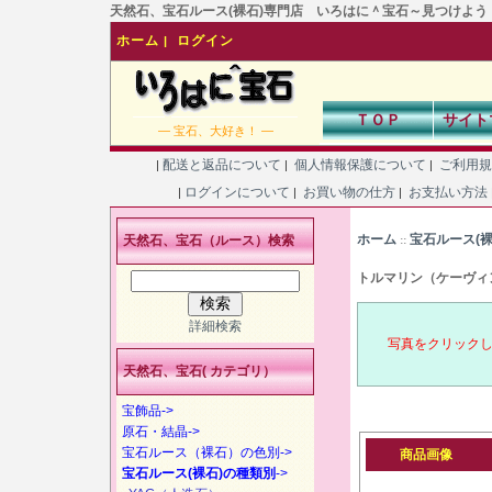
天然石、宝石ルース(裸石)専門店 いろはに＾宝石～見つけよう！あなた
ホーム
ログイン
|
ＴＯＰ
サイト
― 宝石、大好き！ ―
配送と返品について
個人情報保護について
ご利用
|
|
|
ログインについて
お買い物の仕方
お支払い方法
|
|
|
ホーム
宝石ルース(
天然石、宝石（ルース）検索
::
トルマリン（ケーヴィ
詳細検索
写真をクリック
天然石、宝石( カテゴリ）
宝飾品->
原石・結晶->
宝石ルース（裸石）の色別->
商品画像
宝石ルース(裸石)の種類別
->