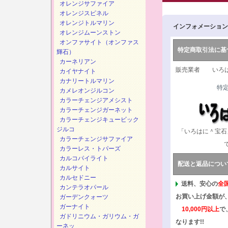
オレンジサファイア
オレンジスピネル
オレンジトルマリン
インフォメーション
オレンジムーンストン
オンファサイト（オンファス
特定商取引法に基
輝石）
カーネリアン
販売業者 いろは
カイヤナイト
カナリートルマリン
特
カメレオンジルコン
カラーチェンジアメシスト
カラーチェンジガーネット
カラーチェンジキュービック
ジルコ
「いろはに＾宝石
カラーチェンジサファイア
カラーレス・トパーズ
カルコパイライト
配送と返品につい
カルサイト
カルセドニー
送料、安心の
全
カンテラオパール
お買い上げ金額が
ガーデンクォーツ
ガーナイト
10,000円以上
で
ガドリニウム・ガリウム・ガ
なります!!
ーネッ