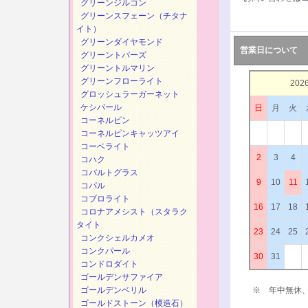
グリーンジルコン
グリーンスフェーン（チタナ
イト）
グリーンダイヤモンド
営業日について
グリーントパーズ
グリーントルマリン
グリーンフローライト
202
グロッシュラーガーネット
ケシパール
日
月
火
コーネルピン
コーネルピンキャッツアイ
コーベライト
2
3
4
コハク
コバルトグラス
9
10
11
コパル
コブロライト
16
17
18
コロナアメシスト（スタラク
タイト
23
24
25
コンクシェルカメオ
コンクパール
30
31
コンドロダイト
ゴールデンサファイア
ゴールデンベリル
※ 年中無休
ゴールドストーン（模造石）