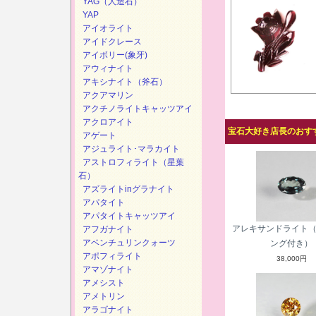
YAG（人造石）
YAP
アイオライト
アイドクレース
アイボリー(象牙)
アウィナイト
アキシナイト（斧石）
アクアマリン
アクチノライトキャッツアイ
アクロアイト
宝石大好き店長のおすす
アゲート
アジュライト･マラカイト
アストロフィライト（星葉
石）
アズライトinグラナイト
アパタイト
アパタイトキャッツアイ
アレキサンドライト
アフガナイト
アベンチュリンクォーツ
ング付き）
アポフィライト
38,000円
アマゾナイト
アメシスト
アメトリン
アラゴナイト