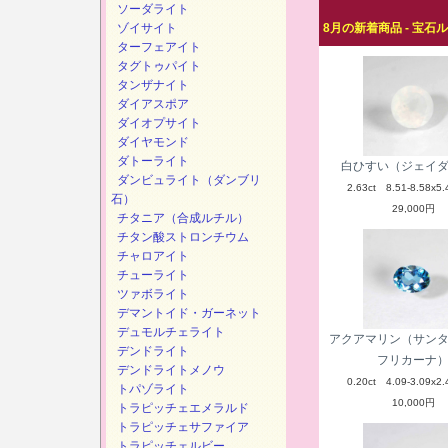
ソーダライト
ゾイサイト
8月の新着商品 - 宝石
ターフェアイト
タグトゥパイト
タンザナイト
ダイアスポア
ダイオプサイト
ダイヤモンド
ダトーライト
白ひすい（ジェイ
ダンビュライト（ダンブリ
2.63ct 8.51-8.58x5.
石）
29,000円
チタニア（合成ルチル）
チタン酸ストロンチウム
チャロアイト
チューライト
ツァボライト
デマントイド・ガーネット
デュモルチェライト
アクアマリン（サン
デンドライト
フリカーナ
デンドライトメノウ
0.20ct 4.09-3.09x2.
トパゾライト
10,000円
トラピッチェエメラルド
トラピッチェサファイア
トラピッチェルビー