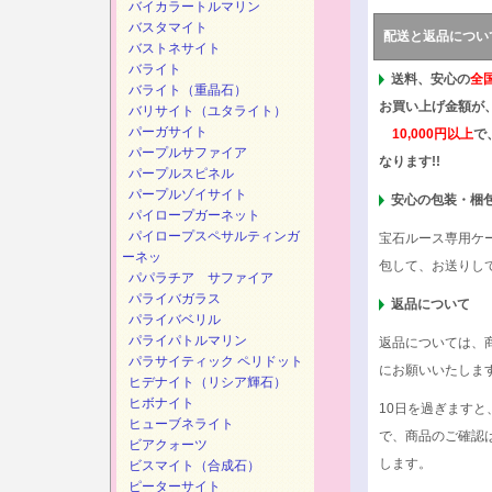
バイカラートルマリン
バスタマイト
配送と返品につい
バストネサイト
バライト
送料、安心の
全
バライト（重晶石）
お買い上げ金額が
バリサイト（ユタライト）
パーガサイト
10,000円以上
で
パープルサファイア
なります!!
パープルスピネル
パープルゾイサイト
安心の包装・梱
パイロープガーネット
パイロープスペサルティンガ
宝石ルース専用ケ
ーネッ
包して、お送りし
パパラチア サファイア
パライバガラス
返品について
パライバベリル
パライパトルマリン
返品については、
パラサイティック ペリドット
にお願いいたしま
ヒデナイト（リシア輝石）
ヒボナイト
10日を過ぎます
ヒューブネライト
で、商品のご確認
ビアクォーツ
します。
ビスマイト（合成石）
ピーターサイト