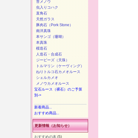
苔メノウ
虫入りコハク
直角石
天然ガラス
豚肉石（Pork Stone）
南洋真珠
本サンゴ（珊瑚）
本真珠
模造石
人造石・合成石
ジービーズ（天珠）
トルマリン（ケーヴィング）
ねりトルコ石カメオルース
シェルカメオ
メノウカメオルース
宝石ルース（裸石）のご予算
別->
新着商品...
おすすめ商品...
更新情報（お知らせ）
おすすめの本
(5)