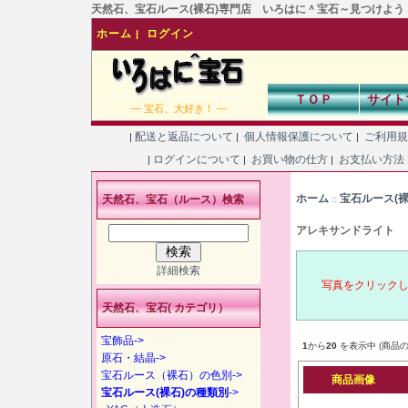
天然石、宝石ルース(裸石)専門店 いろはに＾宝石～見つけよう！あなた
ホーム
ログイン
|
ＴＯＰ
サイト
― 宝石、大好き！ ―
配送と返品について
個人情報保護について
ご利用
|
|
|
ログインについて
お買い物の仕方
お支払い方法
|
|
|
ホーム
宝石ルース(
天然石、宝石（ルース）検索
::
アレキサンドライト
詳細検索
写真をクリック
天然石、宝石( カテゴリ）
宝飾品->
1
から
20
を表示中 (商品の
原石・結晶->
宝石ルース（裸石）の色別->
商品画像
宝石ルース(裸石)の種類別
->