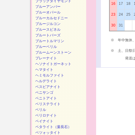
ブラックダイヤモンド
16
17
18
ブルーアンバー
ブルーオパール
23
24
25
ブルーカルセドニー
ブルージルコン
30
31
ブルースピネル
ブルートパーズ
※ 年中無休
ブルートルマリン
ブルーベリル
※ 土、日祭
ブルームーンストーン
プレーナイト
発送は、次
ヘソナイトガーネット
ヘマタイト
ヘミモルファイト
ヘルデライト
ベスビアナイト
ベニサンゴ
ベニトアイト
ベリステライト
ベリル
ベリロナイト
ペイナイト
ペタライト（葉長石）
ペツォッタイト