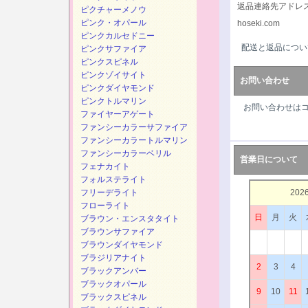
返品連絡先アドレ
ピクチャーメノウ
ピンク・オパール
hoseki.com
ピンクカルセドニー
配送と返品につい
ピンクサファイア
ピンクスピネル
ピンクゾイサイト
お問い合わせ
ピンクダイヤモンド
ピンクトルマリン
お問い合わせは
ファイヤーアゲート
ファンシーカラーサファイア
ファンシーカラートルマリン
ファンシーカラーベリル
営業日について
フェナカイト
フォルステライト
フリーデライト
202
フローライト
日
月
火
ブラウン・エンスタタイト
ブラウンサファイア
ブラウンダイヤモンド
ブラジリアナイト
2
3
4
ブラックアンバー
ブラックオパール
9
10
11
ブラックスピネル