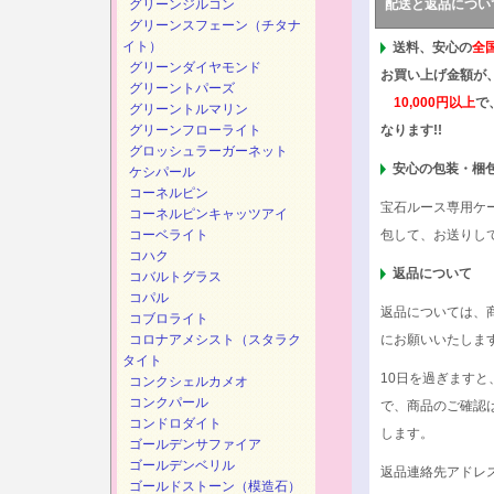
グリーンジルコン
配送と返品につい
グリーンスフェーン（チタナ
イト）
送料、安心の
全
グリーンダイヤモンド
お買い上げ金額が
グリーントパーズ
10,000円以上
で
グリーントルマリン
グリーンフローライト
なります!!
グロッシュラーガーネット
安心の包装・梱
ケシパール
コーネルピン
宝石ルース専用ケ
コーネルピンキャッツアイ
コーベライト
包して、お送りし
コハク
返品について
コバルトグラス
コパル
返品については、
コブロライト
コロナアメシスト（スタラク
にお願いいたしま
タイト
10日を過ぎます
コンクシェルカメオ
コンクパール
で、商品のご確認
コンドロダイト
します。
ゴールデンサファイア
ゴールデンベリル
返品連絡先アドレ
ゴールドストーン（模造石）