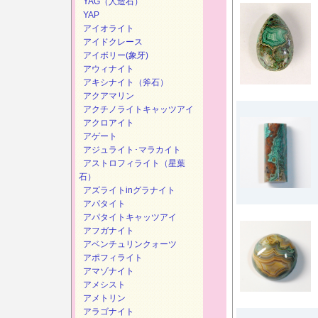
YAG（人造石）
YAP
アイオライト
アイドクレース
アイボリー(象牙)
アウィナイト
アキシナイト（斧石）
アクアマリン
アクチノライトキャッツアイ
アクロアイト
アゲート
アジュライト･マラカイト
アストロフィライト（星葉
石）
アズライトinグラナイト
アパタイト
アパタイトキャッツアイ
アフガナイト
アベンチュリンクォーツ
アポフィライト
アマゾナイト
アメシスト
アメトリン
アラゴナイト