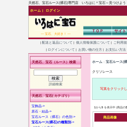
天然石、宝石ルース(裸石)専門店 いろはに＾宝石～見つけよう！あなた
ホーム
ログイン
|
ＴＯＰ
サイト
― 宝石、大好き！ ―
配送と返品について
個人情報保護について
ご利用
|
|
|
ログインについて
お買い物の仕方
お支払い方法
|
|
|
ホーム
宝石ルース(
天然石、宝石（ルース）検索
::
クリソレース
詳細検索
写真をクリック
天然石、宝石( カテゴリ）
宝飾品->
1
から
5
を表示中 (商品の
原石・結晶->
宝石ルース（裸石）の色別->
商品画像
宝石ルース(裸石)の種類別
->