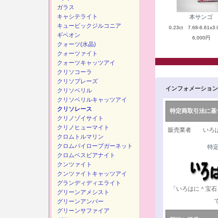
ガラス
キャシテライト
本サンゴ
キュービックジルコニア
0.23ct 7.68-6.61x3.
ギベオン
6,000円
クォーツ(水晶)
クォーツァイト
クォーツキャッツアイ
クリソコーラ
クリソプレーズ
インフォメーション
クリソベリル
クリソベリルキャッツアイ
クリソレース
特定商取引法に基
クリノゾイサイト
クリノヒューマイト
販売業者 いろは
クロムトルマリン
クロムパイロープガーネット
特
クロムベスビアナイト
クンツァイト
クンツァイトキャッツアイ
グランディディエライト
「いろはに＾宝石
グリーンアメシスト
グリーンアンバー
グリーンサファイア