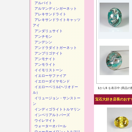
アルバイト
アルマンディンガーネット
アレキサンドライト
アレキサンドライトキャッツ
アイ
アンダリュサイト
アンチモン
アンデシン
アンドラダイトガーネット
アンブリゴナイト
アンモナイト
アンモライト
イイモリストーン
イエローサファイア
イエローダイヤモンド
イエローベリル(ヘリオドー
1
から
5
を表示中 (商品の
ル）
イリュージョン・サンストー
宝石大好き店長のおすす
ン
インディゴライトトルマリン
インペリアルトパーズ
ウイレマイト
ウォーターオパール
ウォーターメロン・トルマリ