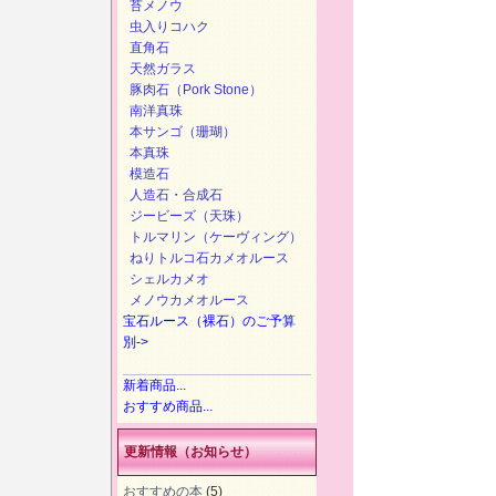
苔メノウ
虫入りコハク
直角石
天然ガラス
豚肉石（Pork Stone）
南洋真珠
本サンゴ（珊瑚）
本真珠
模造石
人造石・合成石
ジービーズ（天珠）
トルマリン（ケーヴィング）
ねりトルコ石カメオルース
シェルカメオ
メノウカメオルース
宝石ルース（裸石）のご予算
別->
新着商品...
おすすめ商品...
更新情報（お知らせ）
おすすめの本
(5)