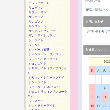
hoseki.com
ゴッシェナイト
サニディン
配送と返品につい
サファーリン
サファイア
サンゴメノウ
お問い合わせ
サンストーン
サンセットクォーツ
お問い合わせは
ザンドライトガラス
シーライト
シトリン
シナバー（辰砂）
営業日について
シャンペーン・ジルコン
シャンペンガーネット
202
シュンガイト
シリマナイト（フィブロライ
日
月
火
ト）
シリマナイトキャッツアイ
シンハライト
ジェイダイト(本ヒスイ)
2
3
4
ジェムシリカ（クリソコーラ
クォー
9
10
11
ジャスパー
ジョハチドーライト
16
17
18