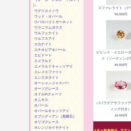
ン
スファレライト（グ
ウグイスメノウ
50,000円
ウッド・オパール
ウバロバイトガーネット
ウラニウムガラス
ウルフェナイト
ウルフスアイ
エカナイト
エチオピアオパール
ビビッド・イエロー
エピドート
ド（ソーティング
エメラルド
85,000円
エメラルドキャッツアイ
エレメエファイト
エンスタタイト
オーシャンジャスパー
オーソクレース
オイルinクォーツ
オニキス
パパラチアサファイ
オパール
ィング付き
オパールキャッツアイ
19,000円
オプシディアン（黒曜石）
オリゴクレース
オレンジカイヤナイト
8月の新着商品 - 宝石