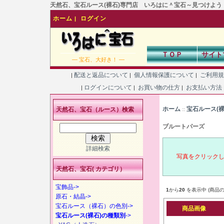
天然石、宝石ルース(裸石)専門店 いろはに＾宝石～見つけよう！あなた
ホーム
ログイン
|
ＴＯＰ
サイト
― 宝石、大好き！ ―
配送と返品について
個人情報保護について
ご利用
|
|
|
ログインについて
お買い物の仕方
お支払い方法
|
|
|
ホーム
宝石ルース(
天然石、宝石（ルース）検索
::
ブルートパーズ
詳細検索
写真をクリック
天然石、宝石( カテゴリ）
宝飾品->
1
から
20
を表示中 (商品の
原石・結晶->
宝石ルース（裸石）の色別->
商品画像
宝石ルース(裸石)の種類別
->