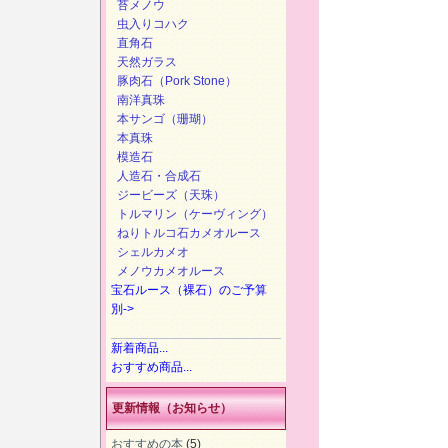
苔メノウ
虫入りコハク
直角石
天然ガラス
豚肉石（Pork Stone）
南洋真珠
本サンゴ（珊瑚）
本真珠
模造石
人造石・合成石
ジービーズ（天珠）
トルマリン（ケーヴィング）
ねりトルコ石カメオルース
シェルカメオ
メノウカメオルース
宝石ルース（裸石）のご予算
別->
新着商品...
おすすめ商品...
更新情報（お知らせ）
おすすめの本
(5)