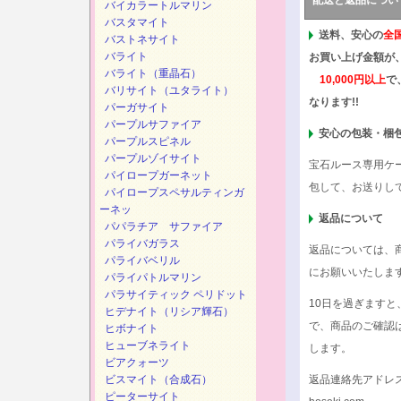
配送と返品につい
バイカラートルマリン
バスタマイト
送料、安心の
全
バストネサイト
バライト
お買い上げ金額が
バライト（重晶石）
10,000円以上
で
バリサイト（ユタライト）
なります!!
パーガサイト
パープルサファイア
安心の包装・梱
パープルスピネル
パープルゾイサイト
宝石ルース専用ケ
パイロープガーネット
包して、お送りし
パイロープスペサルティンガ
ーネッ
返品について
パパラチア サファイア
パライバガラス
返品については、
パライバベリル
にお願いいたしま
パライパトルマリン
パラサイティック ペリドット
10日を過ぎます
ヒデナイト（リシア輝石）
で、商品のご確認
ヒボナイト
ヒューブネライト
します。
ビアクォーツ
ビスマイト（合成石）
返品連絡先アドレ
ピーターサイト