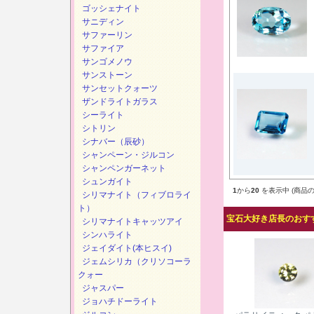
ゴッシェナイト
サニディン
サファーリン
サファイア
サンゴメノウ
サンストーン
サンセットクォーツ
ザンドライトガラス
シーライト
シトリン
シナバー（辰砂）
シャンペーン・ジルコン
シャンペンガーネット
シュンガイト
1
から
20
を表示中 (商品の
シリマナイト（フィブロライ
ト）
宝石大好き店長のおすす
シリマナイトキャッツアイ
シンハライト
ジェイダイト(本ヒスイ)
ジェムシリカ（クリソコーラ
クォー
ジャスパー
ジョハチドーライト