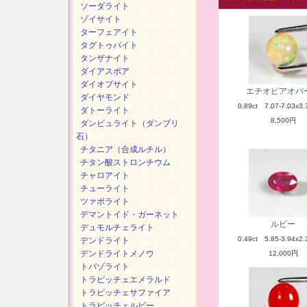
ソーダライト
ゾイサイト
ターフェアイト
タグトゥパイト
タンザナイト
ダイアスポア
ダイオプサイト
エチオピアオパ
ダイヤモンド
0.89ct 7.07-7.03x3.
ダトーライト
8,500円
ダンビュライト（ダンブリ
石）
チタニア（合成ルチル）
チタン酸ストロンチウム
チャロアイト
チューライト
ツァボライト
デマントイド・ガーネット
ルビー
デュモルチェライト
0.49ct 5.85-3.94x2.
デンドライト
デンドライトメノウ
12,000円
トパゾライト
トラピッチェエメラルド
トラピッチェサファイア
トラピッチェルビー