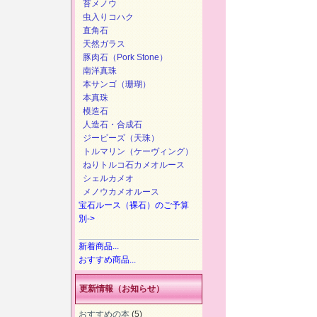
苔メノウ
虫入りコハク
直角石
天然ガラス
豚肉石（Pork Stone）
南洋真珠
本サンゴ（珊瑚）
本真珠
模造石
人造石・合成石
ジービーズ（天珠）
トルマリン（ケーヴィング）
ねりトルコ石カメオルース
シェルカメオ
メノウカメオルース
宝石ルース（裸石）のご予算
別->
新着商品...
おすすめ商品...
更新情報（お知らせ）
おすすめの本
(5)