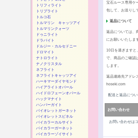
宝石ルース専用ケ
トリフィライト
包して、お送りし
トリプライト
トルコ石
返品について
トルマリン キャッツアイ
トルマリンクォーツ
返品については、
ドゥニライト
にお願いいたしま
ドラバイト
ドルジー・カルセドニー
10日を過ぎます
ドロマイト
ナトロライト
で、商品のご確認
ナノクリスタル
します。
ネフライト
ネフライトキャッツアイ
返品連絡先アドレ
ハーキマーダイヤモンド
hoseki.com
ハイアライトオパール
ハイドロフェーンオパール
配送と返品につい
ハックマナイト
ハンバーガイト
お問い合わせ
バイオレットガーネット
バイオレットスピネル
お問い合わせは
バイカラーカルサイト
バイカラーガーネット
バイカラーゾイサイト