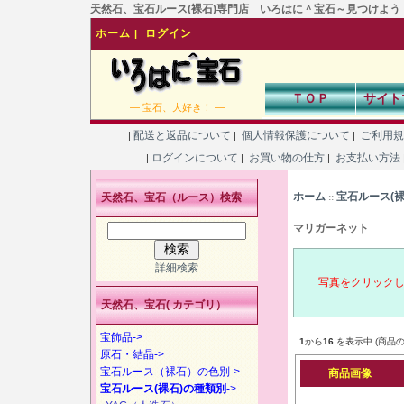
天然石、宝石ルース(裸石)専門店 いろはに＾宝石～見つけよう！あなた
ホーム
ログイン
|
ＴＯＰ
サイト
― 宝石、大好き！ ―
配送と返品について
個人情報保護について
ご利用
|
|
|
ログインについて
お買い物の仕方
お支払い方法
|
|
|
ホーム
宝石ルース(
天然石、宝石（ルース）検索
::
マリガーネット
詳細検索
写真をクリック
天然石、宝石( カテゴリ）
宝飾品->
1
から
16
を表示中 (商品の
原石・結晶->
宝石ルース（裸石）の色別->
商品画像
宝石ルース(裸石)の種類別
->