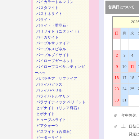
バイカラートルマリン
営業日について
バスタマイト
バストネサイト
バライト
202
バライト（重晶石）
バリサイト（ユタライト）
日
月
火
パーガサイト
パープルサファイア
パープルスピネル
パープルゾイサイト
2
3
4
パイロープガーネット
パイロープスペサルティンガ
9
10
11
ーネッ
16
17
18
パパラチア サファイア
パライバガラス
23
24
25
パライバベリル
パライパトルマリン
30
31
パラサイティック ペリドット
ヒデナイト（リシア輝石）
ヒボナイト
※ 年中無休
ヒューブネライト
ビアクォーツ
※ 土、日祭
ビスマイト（合成石）
発送は、次
ピーターサイト