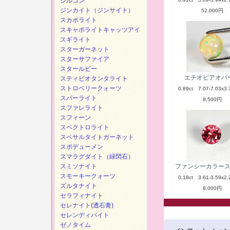
ジルコン
ジンカイト（ジンサイト）
52,000円
スカポライト
スキャポライトキャッツアイ
スギライト
スターガーネット
スターサファイア
スタールビー
エチオピアオパ
スティビオタンタライト
ストロベリークォーツ
0.89ct 7.07-7.03x3.
スパーライト
8,500円
スファレライト
スフィーン
スペクトロライト
スペサルタイトガーネット
スポデューメン
スマラグダイト（緑閃石）
スミソナイト
ファンシーカラー
スモーキークォーツ
0.18ct 3.61-3.59x2.
ズルタナイト
8,000円
セラフィナイト
セレナイト(透石膏)
セレンディバイト
ゼノタイム