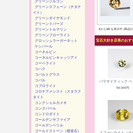
グリーンジルコン
グリーンスフェーン（チタナ
イト）
グリーンダイヤモンド
グリーントパーズ
グリーントルマリン
1
から
16
を表示中 (商品の
グリーンフローライト
宝石大好き店長のおすす
グロッシュラーガーネット
ケシパール
コーネルピン
コーネルピンキャッツアイ
コーベライト
コハク
コバルトグラス
コパル
パラサイティック ペ
コブロライト
58,000円
コロナアメシスト（スタラク
タイト
コンクシェルカメオ
コンクパール
コンドロダイト
ゴールデンサファイア
ゴールデンベリル
ゴールドストーン（模造石）
スファレライト（グ