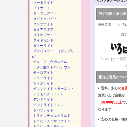
インフォメーション
ソーダライト
ゾイサイト
ターフェアイト
特定商取引法に基
タグトゥパイト
タンザナイト
販売業者 いろは
ダイアスポア
特
ダイオプサイト
ダイヤモンド
ダトーライト
ダンビュライト（ダンブリ
石）
「いろはに＾宝石
チタニア（合成ルチル）
チタン酸ストロンチウム
チャロアイト
配送と返品につい
チューライト
ツァボライト
送料、安心の
全
デマントイド・ガーネット
デュモルチェライト
お買い上げ金額が
デンドライト
10,000円以上
で
デンドライトメノウ
なります!!
トパゾライト
トラピッチェエメラルド
安心の包装・梱
トラピッチェサファイア
トラピッチェルビー