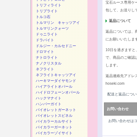
宝石ルース専用ケ
トリフィライト
包して、お送りし
トリプライト
トルコ石
返品について
トルマリン キャッツアイ
トルマリンクォーツ
返品については、
ドゥニライト
にお願いいたしま
ドラバイト
ドルジー・カルセドニー
10日を過ぎます
ドロマイト
ナトロライト
で、商品のご確認
ナノクリスタル
します。
ネフライト
ネフライトキャッツアイ
返品連絡先アドレ
ハーキマーダイヤモンド
hoseki.com
ハイアライトオパール
ハイドロフェーンオパール
配送と返品につい
ハックマナイト
ハンバーガイト
お問い合わせ
バイオレットガーネット
バイオレットスピネル
お問い合わせは
バイカラーカルサイト
バイカラーガーネット
バイカラーゾイサイト