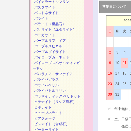
バイカラートルマリン
営業日について
バスタマイト
バストネサイト
バライト
202
バライト（重晶石）
バリサイト（ユタライト）
日
月
火
パーガサイト
パープルサファイア
パープルスピネル
パープルゾイサイト
2
3
4
パイロープガーネット
パイロープスペサルティンガ
9
10
11
ーネッ
16
17
18
パパラチア サファイア
パライバガラス
23
24
25
パライバベリル
パライパトルマリン
30
31
パラサイティック ペリドット
ヒデナイト（リシア輝石）
ヒボナイト
※ 年中無休
ヒューブネライト
ビアクォーツ
※ 土、日祭
ビスマイト（合成石）
発送は、次
ピーターサイト