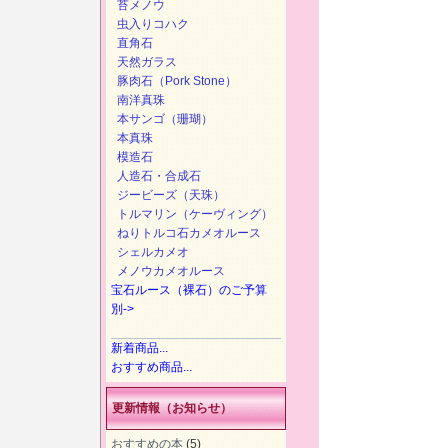
苔メノウ
虫入りコハク
直角石
天然ガラス
豚肉石（Pork Stone）
南洋真珠
本サンゴ（珊瑚）
本真珠
模造石
人造石・合成石
ジービーズ（天珠）
トルマリン（ケーヴィング）
ねりトルコ石カメオルース
シェルカメオ
メノウカメオルース
宝石ルース（裸石）のご予算
別->
新着商品...
おすすめ商品...
更新情報（お知らせ）
おすすめの本
(5)