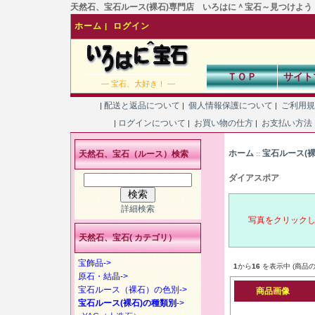
天然石、宝石ルース(裸石)専門店 いろはに＾宝石～見つけよう！あなた
ホーム
ログイン
|
ＴＯＰ
サイト
― 宝石、大好き！ ―
配送と返品について
個人情報保護について
ご利用
|
|
|
ログインについて
お買い物の仕方
お支払い方法
|
|
|
ホーム
宝石ルース(
天然石、宝石（ルース）検索
::
ダイアスポア
詳細検索
写真をクリック
天然石、宝石( カテゴリ）
宝飾品->
1
から
16
を表示中 (商品の
原石・結晶->
宝石ルース（裸石）の色別->
商品画像
宝石ルース(裸石)の種類別
->