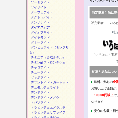
インフォメーション
ソーダライト
ゾイサイト
ターフェアイト
特定商取引法に基
タグトゥパイト
タンザナイト
販売業者 いろは
ダイアスポア
特
ダイオプサイト
ダイヤモンド
ダトーライト
ダンビュライト（ダンブリ
石）
「いろはに＾宝石
チタニア（合成ルチル）
チタン酸ストロンチウム
チャロアイト
配送と返品につい
チューライト
ツァボライト
送料、安心の
全
デマントイド・ガーネット
デュモルチェライト
お買い上げ金額が
デンドライト
10,000円以上
で
デンドライトメノウ
なります!!
トパゾライト
トラピッチェエメラルド
安心の包装・梱
トラピッチェサファイア
トラピッチェルビー