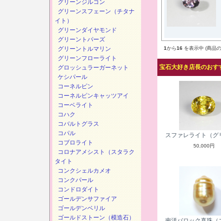
グリーンジルコン
グリーンスフェーン（チタナ
イト）
グリーンダイヤモンド
グリーントパーズ
グリーントルマリン
1
から
16
を表示中 (商品の
グリーンフローライト
宝石大好き店長のおすす
グロッシュラーガーネット
ケシパール
コーネルピン
コーネルピンキャッツアイ
コーベライト
コハク
コバルトグラス
コパル
スファレライト（グ
コブロライト
50,000円
コロナアメシスト（スタラク
タイト
コンクシェルカメオ
コンクパール
コンドロダイト
ゴールデンサファイア
ゴールデンベリル
ゴールドストーン（模造石）
南洋バロック真珠（