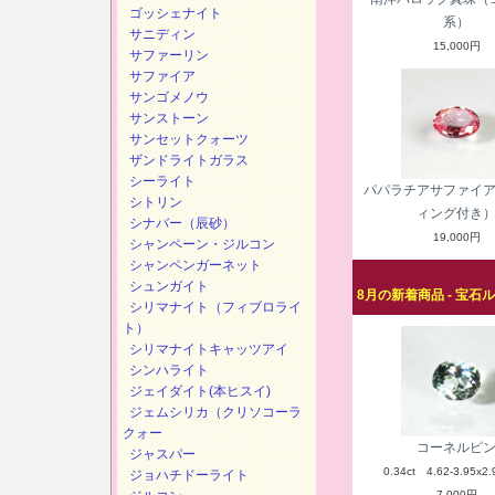
ゴッシェナイト
系）
サニディン
15,000円
サファーリン
サファイア
サンゴメノウ
サンストーン
サンセットクォーツ
ザンドライトガラス
シーライト
パパラチアサファイ
シトリン
ィング付き
シナバー（辰砂）
19,000円
シャンペーン・ジルコン
シャンペンガーネット
シュンガイト
8月の新着商品 - 宝石
シリマナイト（フィブロライ
ト）
シリマナイトキャッツアイ
シンハライト
ジェイダイト(本ヒスイ)
ジェムシリカ（クリソコーラ
クォー
コーネルピ
ジャスパー
0.34ct 4.62-3.95x2.
ジョハチドーライト
7,000円