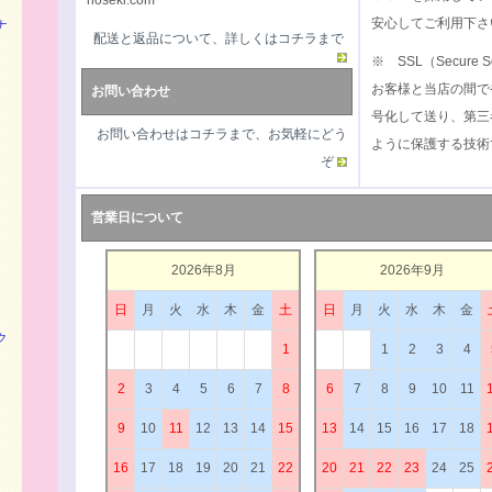
hoseki.com
安心してご利用下さ
ナ
配送と返品について、詳しくはコチラまで
※ SSL（Secure S
お客様と当店の間で
お問い合わせ
号化して送り、第三
お問い合わせはコチラまで、お気軽にどう
ように保護する技術
ぞ
営業日について
2026年8月
2026年9月
日
月
火
水
木
金
土
日
月
火
水
木
金
ク
1
1
2
3
4
2
3
4
5
6
7
8
6
7
8
9
10
11
9
10
11
12
13
14
15
13
14
15
16
17
18
16
17
18
19
20
21
22
20
21
22
23
24
25
）