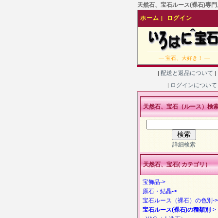
天然石、宝石ルース(裸石)専門店
ホーム
ログイン
|
― 宝石、大好き！ ―
配送と返品について
|
|
ログインについ
|
天然石、宝石（ルース）検
詳細検索
天然石、宝石( カテゴリ）
宝飾品->
原石・結晶->
宝石ルース（裸石）の色別->
宝石ルース(裸石)の種類別
->