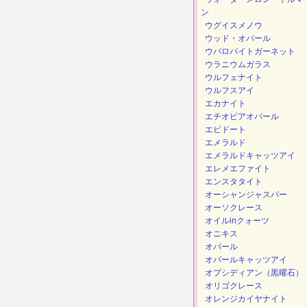
ン
ウグイスメノウ
ウッド・オパール
ウバロバイトガーネット
ウラニウムガラス
ウルフェナイト
ウルフスアイ
エカナイト
エチオピアオパール
エピドート
エメラルド
エメラルドキャッツアイ
エレメエファイト
エンスタタイト
オーシャンジャスパー
オーソクレース
オイルinクォーツ
オニキス
オパール
オパールキャッツアイ
オプシディアン（黒曜石）
オリゴクレース
オレンジカイヤナイト