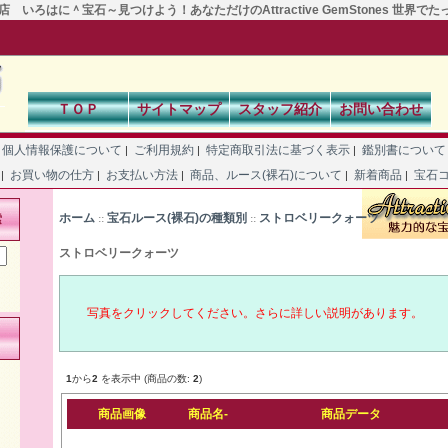
 いろはに＾宝石～見つけよう！あなただけのAttractive GemStones 世界で
ＴＯＰ
サイトマップ
スタッフ紹介
お問い合わせ
個人情報保護について
ご利用規約
特定商取引法に基づく表示
鑑別書につい
|
|
|
て
お買い物の仕方
お支払い方法
商品、ルース(裸石)について
新着商品
宝石
|
|
|
|
|
ホーム
宝石ルース(裸石)の種類別
ストロベリークォーツ
索
::
::
ストロベリークォーツ
写真をクリックしてください。さらに詳しい説明があります。
1
から
2
を表示中 (商品の数:
2
)
商品画像
商品名-
商品データ