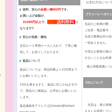
お支払方法につい
送料、安心の
全国一律800円
です。
プライバシーポリ
お買い上げ金額が、
10,000円以上
で、
に
当店のご利用の際、
なります!!
ご住所・電話番号・
当店の業務以外の目
安心の包装・梱包
一切ありません。
宝石ルース専用ケースに入れて、丁寧に梱
大切なお客様の個人
包して、お送りしております。
さないことをお約束
返品について
個人情報保護につ
返品については、商品到着より10日間まで
ト
にお願いいたします。
SSLについて
10日を過ぎますと、返品に応じかねますの
で、商品のご確認は、お早めにお願いいた
します。
当店は、個人情報
返品連絡先アドレス
henpin@irohani-
ＳＳＬを採用してい