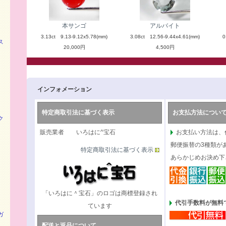
本サンゴ
アルバイト
3.13ct 9.13-9.12x5.78(mm)
3.08ct 12.56-9.44x4.61(mm)
0
ス
20,000円
4,500円
インフォメーション
特定商取引法に基づく表示
お支払方法につい
ク
販売業者 いろはに^宝石
お支払い方法は、
郵便振替の3種類が
特定商取引法に基づく表示
あらかじめお決め下
「いろはに＾宝石」のロゴは商標登録され
代引手数料が無料で
ています
ガ
配送と返品について