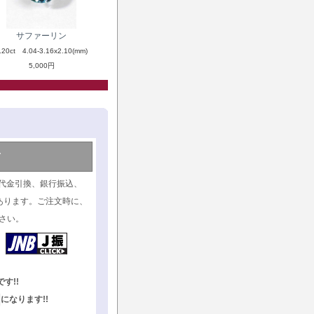
サファーリン
.20ct 4.04-3.16x2.10(mm)
5,000円
て
代金引換、銀行振込、
あります。ご注文時に、
さい。
す!!
になります!!