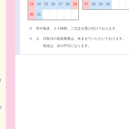
23
24
25
26
27
28
29
27
28
29
30
30
31
※ 年中無休、２４時間、ご注文を受け付けております。
※ 土、日祭日の発送業務は、休ませていただいております。
発送は、次の平日になります。
イ
ラ