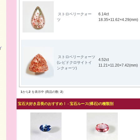
ストロベリークォー
6.14ct
ツ
18.35×11.62×4.29(mm)
イ
ストロベリークォーツ
4.52ct
(レピドクロサイトイ
11.21×11.20×7.42(mm)
ンクォーツ)
1
から
2
を表示中 (商品の数:
2
)
宝石大好き店長のおすすめ！ - 宝石ルース(裸石)の種類別