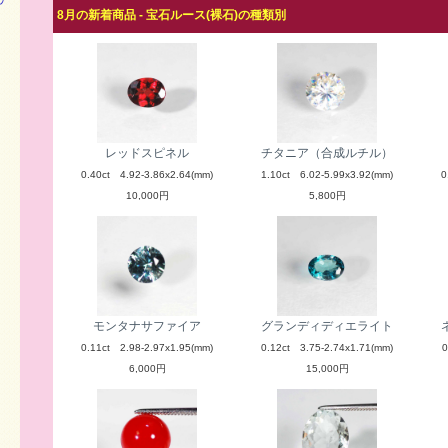
8月の新着商品 - 宝石ルース(裸石)の種類別
レッドスピネル
チタニア（合成ルチル）
0.40ct 4.92-3.86x2.64(mm)
1.10ct 6.02-5.99x3.92(mm)
0
10,000円
5,800円
モンタナサファイア
グランディディエライト
0.11ct 2.98-2.97x1.95(mm)
0.12ct 3.75-2.74x1.71(mm)
0
6,000円
15,000円