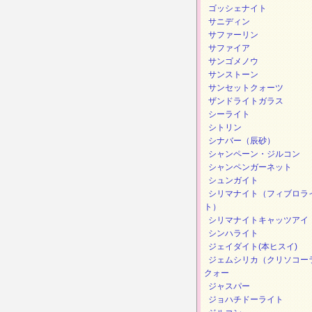
ゴッシェナイト
サニディン
サファーリン
サファイア
サンゴメノウ
サンストーン
サンセットクォーツ
ザンドライトガラス
シーライト
シトリン
シナバー（辰砂）
シャンペーン・ジルコン
シャンペンガーネット
シュンガイト
シリマナイト（フィブロラ
ト）
シリマナイトキャッツアイ
シンハライト
ジェイダイト(本ヒスイ)
ジェムシリカ（クリソコー
クォー
ジャスパー
ジョハチドーライト