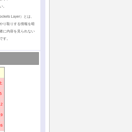
い。
ockets Layer）とは、
やり取りする情報を暗
者に内容を見られない
です。
土
5
12
19
26