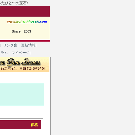
たったひとつの宝石♪
w
w
w
.
i
r
o
h
a
n
i
-
h
o
s
e
k
i
.
c
o
m
Since 2003
て
リンク集
更新情報
|
|
|
コラム
マイページ
|
|
価格