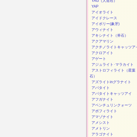
YAG（人造石）
YAP
アイオライト
アイドクレース
アイボリー(象牙)
アウィナイト
アキシナイト（斧石）
アクアマリン
アクチノライトキャッツア
アクロアイト
アゲート
アジュライト･マラカイト
アストロフィライト（星葉
石）
アズライトinグラナイト
アパタイト
アパタイトキャッツアイ
アフガナイト
アベンチュリンクォーツ
アポフィライト
アマゾナイト
アメシスト
アメトリン
アラゴナイト