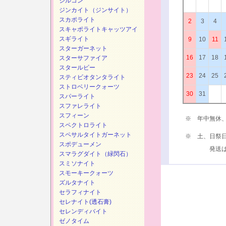
ジルコン
ジンカイト（ジンサイト）
スカポライト
2
3
4
スキャポライトキャッツアイ
スギライト
9
10
11
スターガーネット
16
17
18
スターサファイア
スタールビー
23
24
25
スティビオタンタライト
ストロベリークォーツ
30
31
スパーライト
スファレライト
スフィーン
※ 年中無休
スペクトロライト
スペサルタイトガーネット
※ 土、日祭
スポデューメン
発送は、次
スマラグダイト（緑閃石）
スミソナイト
スモーキークォーツ
ズルタナイト
セラフィナイト
セレナイト(透石膏)
セレンディバイト
ゼノタイム