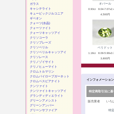
オパール
ガラス
キャシテライト
0.93ct 9.04-7.07x2.
キュービックジルコニア
4,500円
ギベオン
クォーツ(水晶)
クォーツァイト
クォーツキャッツアイ
クリソコーラ
クリソプレーズ
クリソベリル
ペリドット
クリソベリルキャッツアイ
1.18ct 8.09-5.99x3.
クリソレース
3,800円
クリノゾイサイト
クリノヒューマイト
クロムトルマリン
クロムパイロープガーネット
インフォメーション
クロムベスビアナイト
クンツァイト
クンツァイトキャッツアイ
特定商取引法に基
グランディディエライト
グリーンアメシスト
販売業者 いろは
グリーンアンバー
グリーンサファイア
特