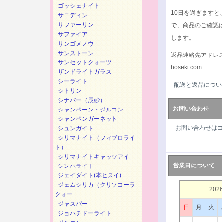
ゴッシェナイト
10日を過ぎます
サニディン
サファーリン
で、商品のご確認
サファイア
します。
サンゴメノウ
サンストーン
返品連絡先アドレ
サンセットクォーツ
hoseki.com
ザンドライトガラス
シーライト
配送と返品につい
シトリン
シナバー（辰砂）
お問い合わせ
シャンペーン・ジルコン
シャンペンガーネット
お問い合わせは
シュンガイト
シリマナイト（フィブロライ
ト）
シリマナイトキャッツアイ
営業日について
シンハライト
ジェイダイト(本ヒスイ)
ジェムシリカ（クリソコーラ
202
クォー
ジャスパー
日
月
火
ジョハチドーライト