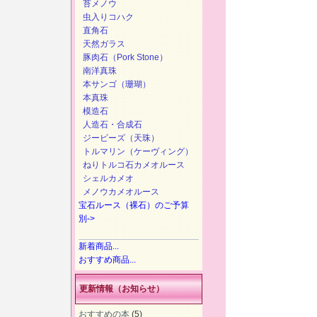
苔メノウ
虫入りコハク
直角石
天然ガラス
豚肉石（Pork Stone）
南洋真珠
本サンゴ（珊瑚）
本真珠
模造石
人造石・合成石
ジービーズ（天珠）
トルマリン（ケーヴィング）
ねりトルコ石カメオルース
シェルカメオ
メノウカメオルース
宝石ルース（裸石）のご予算
別->
新着商品...
おすすめ商品...
更新情報（お知らせ）
おすすめの本
(5)