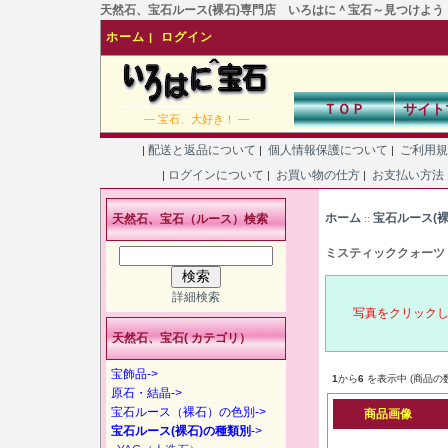
天然石、宝石ルース(裸石)専門店 いろはに＾宝石～見つけよう！あなた
ホーム
ログイン
|
ＴＯＰ
サイト
― 宝石、大好き！ ―
配送と返品について
個人情報保護について
ご利用
|
|
|
ログインについて
お買い物の仕方
お支払い方法
|
|
|
ホーム
宝石ルース(
天然石、宝石（ルース）検索
::
ミスティッククォーツ
詳細検索
写真をクリック
天然石、宝石( カテゴリ）
宝飾品->
1
から
6
を表示中 (商品の
原石・結晶->
宝石ルース（裸石）の色別->
商品画像
宝石ルース(裸石)の種類別
->