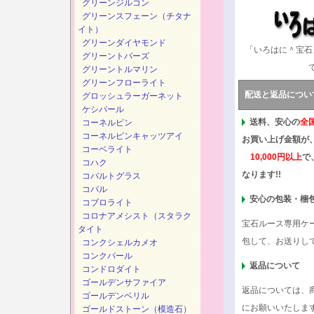
グリーンジルコン
グリーンスフェーン（チタナ
イト）
グリーンダイヤモンド
「いろはに＾宝石
グリーントパーズ
グリーントルマリン
グリーンフローライト
配送と返品につい
グロッシュラーガーネット
ケシパール
送料、安心の
全
コーネルピン
コーネルピンキャッツアイ
お買い上げ金額が
コーベライト
10,000円以上
で
コハク
なります!!
コバルトグラス
コパル
安心の包装・梱
コブロライト
コロナアメシスト（スタラク
宝石ルース専用ケ
タイト
包して、お送りし
コンクシェルカメオ
コンクパール
返品について
コンドロダイト
ゴールデンサファイア
返品については、
ゴールデンベリル
にお願いいたしま
ゴールドストーン（模造石）