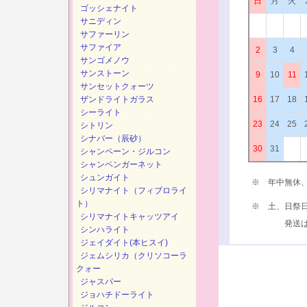
日
月
火
ゴッシェナイト
サニディン
サファーリン
サファイア
2
3
4
サンゴメノウ
サンストーン
9
10
11
サンセットクォーツ
ザンドライトガラス
16
17
18
シーライト
23
24
25
シトリン
シナバー（辰砂）
30
31
シャンペーン・ジルコン
シャンペンガーネット
シュンガイト
※ 年中無休
シリマナイト（フィブロライ
ト）
※ 土、日祭
シリマナイトキャッツアイ
発送は、次
シンハライト
ジェイダイト(本ヒスイ)
ジェムシリカ（クリソコーラ
クォー
ジャスパー
ジョハチドーライト