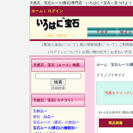
天然石、宝石ルース(裸石)専門店 いろはに＾宝石～見つけよう！あなた
ホーム
ログイン
|
ＴＯＰ
サイト
― 宝石、大好き！ ―
配送と返品について
個人情報保護について
ご利用
|
|
|
ログインについて
お買い物の仕方
お支払い方法
|
|
|
ホーム
宝石ルース(
天然石、宝石（ルース）検索
::
クリノゾイサイト
詳細検索
写真をクリック
天然石、宝石( カテゴリ）
宝飾品->
1
から
3
を表示中 (商品の
原石・結晶->
宝石ルース（裸石）の色別->
商品画像
宝石ルース(裸石)の種類別
->