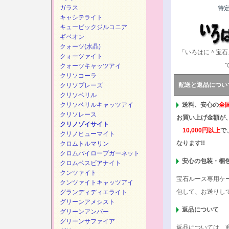
ガラス
特
キャシテライト
キュービックジルコニア
ギベオン
クォーツ(水晶)
「いろはに＾宝石
クォーツァイト
クォーツキャッツアイ
クリソコーラ
配送と返品につい
クリソプレーズ
クリソベリル
クリソベリルキャッツアイ
送料、安心の
全
クリソレース
お買い上げ金額が
クリノゾイサイト
10,000円以上
で
クリノヒューマイト
なります!!
クロムトルマリン
クロムパイロープガーネット
安心の包装・梱
クロムベスビアナイト
クンツァイト
宝石ルース専用ケ
クンツァイトキャッツアイ
包して、お送りし
グランディディエライト
グリーンアメシスト
返品について
グリーンアンバー
グリーンサファイア
返品については、