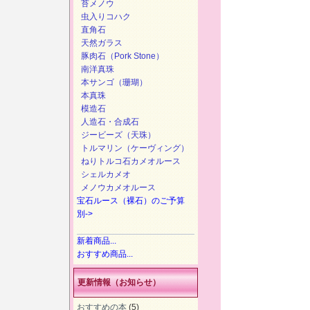
苔メノウ
虫入りコハク
直角石
天然ガラス
豚肉石（Pork Stone）
南洋真珠
本サンゴ（珊瑚）
本真珠
模造石
人造石・合成石
ジービーズ（天珠）
トルマリン（ケーヴィング）
ねりトルコ石カメオルース
シェルカメオ
メノウカメオルース
宝石ルース（裸石）のご予算
別->
新着商品...
おすすめ商品...
更新情報（お知らせ）
おすすめの本
(5)