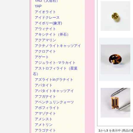
YAG（人造石）
YAP
アイオライト
アイドクレース
アイボリー(象牙)
アウィナイト
アキシナイト（斧石）
アクアマリン
アクチノライトキャッツアイ
アクロアイト
アゲート
アジュライト･マラカイト
アストロフィライト（星葉
石）
アズライトinグラナイト
アパタイト
アパタイトキャッツアイ
アフガナイト
アベンチュリンクォーツ
アポフィライト
アマゾナイト
アメシスト
アメトリン
アラゴナイト
1
から
3
を表示中 (商品の