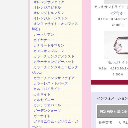
オレンジサファイア
アレキサンドライト
オレンジスピネル
オレンジトルマリン
ング付き）
オレンジムーンストン
0.171ct 3.64-3.01x2
オンファサイト（オンファス
45,000円
輝石）
カーネリアン
カイヤナイト
カナリートルマリン
カメレオンジルコン
カラーチェンジアメシスト
カラーチェンジガーネット
モルガナイ
カラーチェンジキュービック
0.21ct 4.68-3.20x2.
ジルコ
2,500円
カラーチェンジサファイア
カラーレス・トパーズ
カルコパイライト
カルサイト
インフォメーション
カルセドニー
カンテラオパール
ガーデンクォーツ
特定商取引法に基
ガーナイト
ガドリニウム・ガリウム・ガ
販売業者 いろは
ーネッ