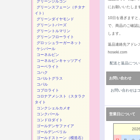
グリーンジルコン
にお願いいたしま
グリーンスフェーン（チタナ
イト）
10日を過ぎます
グリーンダイヤモンド
グリーントパーズ
で、商品のご確認
グリーントルマリン
します。
グリーンフローライト
グロッシュラーガーネット
返品連絡先アドレ
ケシパール
hoseki.com
コーネルピン
コーネルピンキャッツアイ
配送と返品につい
コーベライト
コハク
お問い合わせ
コバルトグラス
コパル
コブロライト
お問い合わせは
コロナアメシスト（スタラク
タイト
コンクシェルカメオ
コンクパール
営業日について
コンドロダイト
ゴールデンサファイア
202
ゴールデンベリル
ゴールドストーン（模造石）