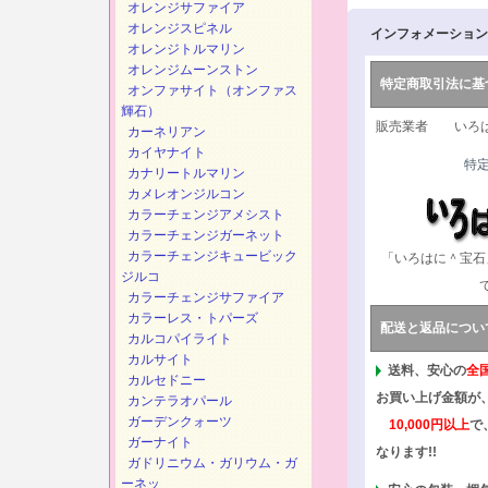
オレンジサファイア
オレンジスピネル
インフォメーション
オレンジトルマリン
オレンジムーンストン
特定商取引法に基
オンファサイト（オンファス
輝石）
販売業者 いろは
カーネリアン
カイヤナイト
特
カナリートルマリン
カメレオンジルコン
カラーチェンジアメシスト
カラーチェンジガーネット
カラーチェンジキュービック
「いろはに＾宝石
ジルコ
カラーチェンジサファイア
カラーレス・トパーズ
配送と返品につい
カルコパイライト
カルサイト
送料、安心の
全
カルセドニー
お買い上げ金額が
カンテラオパール
ガーデンクォーツ
10,000円以上
で
ガーナイト
なります!!
ガドリニウム・ガリウム・ガ
ーネッ