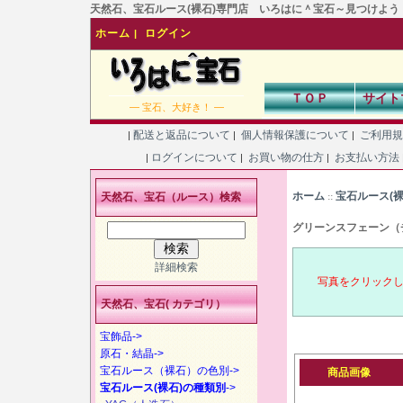
天然石、宝石ルース(裸石)専門店 いろはに＾宝石～見つけよう！あなた
ホーム
ログイン
|
ＴＯＰ
サイト
― 宝石、大好き！ ―
配送と返品について
個人情報保護について
ご利用
|
|
|
ログインについて
お買い物の仕方
お支払い方法
|
|
|
ホーム
宝石ルース(
天然石、宝石（ルース）検索
::
グリーンスフェーン（
詳細検索
写真をクリック
天然石、宝石( カテゴリ）
宝飾品->
原石・結晶->
宝石ルース（裸石）の色別->
商品画像
宝石ルース(裸石)の種類別
->