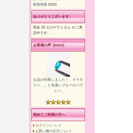
新着情報
(929)
ありがとうございます。
現在 26 人のゲストさん がご来
店中です。
お客様の声 [more]
お品が到着しました！ キラキ
ラ☆。。と色濃いブルーのパラ
イバ ..
初めてご利用の方へ
ログイン
について
買い物の仕方
お
について