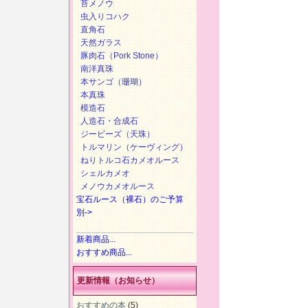
苔メノウ
虫入りコハク
直角石
天然ガラス
豚肉石（Pork Stone）
南洋真珠
本サンゴ（珊瑚）
本真珠
模造石
人造石・合成石
ジービーズ（天珠）
トルマリン（ケーヴィング）
ねりトルコ石カメオルース
シェルカメオ
メノウカメオルース
宝石ルース（裸石）のご予算
別->
新着商品...
おすすめ商品...
更新情報（お知らせ）
おすすめの本
(5)