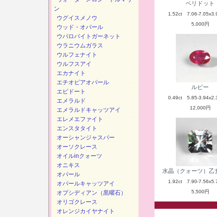
ペリドット
ン
1.52ct 7.06-7.05x3.
ウグイスメノウ
5,000円
ウッド・オパール
ウバロバイトガーネット
ウラニウムガラス
ウルフェナイト
ウルフスアイ
エカナイト
エチオピアオパール
ルビー
エピドート
0.49ct 5.85-3.94x2.
エメラルド
12,000円
エメラルドキャッツアイ
エレメエファイト
エンスタタイト
オーシャンジャスパー
オーソクレース
オイルinクォーツ
オニキス
水晶（クォーツ）乙
オパール
1.92ct 7.90-7.56x5.
オパールキャッツアイ
5,500円
オプシディアン（黒曜石）
オリゴクレース
オレンジカイヤナイト