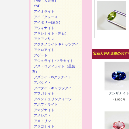
YAG（人造石）
YAP
アイオライト
アイドクレース
アイボリー(象牙)
アウィナイト
アキシナイト（斧石）
アクアマリン
アクチノライトキャッツアイ
アクロアイト
宝石大好き店長のおすす
アゲート
アジュライト･マラカイト
アストロフィライト（星葉
石）
アズライトinグラナイト
アパタイト
アパタイトキャッツアイ
タンザナイ
アフガナイト
アベンチュリンクォーツ
43,000円
アポフィライト
アマゾナイト
アメシスト
アメトリン
アラゴナイト