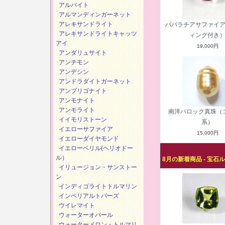
アルバイト
アルマンディンガーネット
アレキサンドライト
パパラチアサファイ
アレキサンドライトキャッツ
ィング付き
アイ
19,000円
アンダリュサイト
アンチモン
アンデシン
アンドラダイトガーネット
アンブリゴナイト
アンモナイト
アンモライト
南洋バロック真珠（
イイモリストーン
系）
イエローサファイア
15,000円
イエローダイヤモンド
イエローベリル(ヘリオドー
ル）
8月の新着商品 - 宝石
イリュージョン・サンストー
ン
インディゴライトトルマリン
インペリアルトパーズ
ウイレマイト
ウォーターオパール
ウォーターメロン・トルマリ