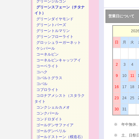
グリーンジルコン
グリーンスフェーン（チタナ
イト）
営業日について
グリーンダイヤモンド
グリーントパーズ
グリーントルマリン
202
グリーンフローライト
日
月
火
グロッシュラーガーネット
ケシパール
コーネルピン
コーネルピンキャッツアイ
2
3
4
コーベライト
コハク
9
10
11
コバルトグラス
コパル
16
17
18
コブロライト
コロナアメシスト（スタラク
23
24
25
タイト
コンクシェルカメオ
30
31
コンクパール
コンドロダイト
※ 年中無休
ゴールデンサファイア
ゴールデンベリル
※ 土、日祭
ゴールドストーン（模造石）