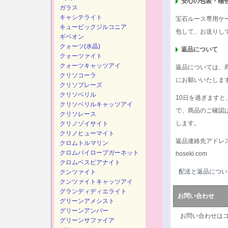
安心の包装・梱
ガラス
キャシテライト
宝石ルース専用ケ
キュービックジルコニア
包して、お送りし
ギベオン
クォーツ(水晶)
返品について
クォーツァイト
クォーツキャッツアイ
返品については、
クリソコーラ
にお願いいたしま
クリソプレーズ
クリソベリル
10日を過ぎます
クリソベリルキャッツアイ
で、商品のご確認
クリソレース
します。
クリノゾイサイト
クリノヒューマイト
返品連絡先アドレ
クロムトルマリン
クロムパイロープガーネット
hoseki.com
クロムベスビアナイト
配送と返品につい
クンツァイト
クンツァイトキャッツアイ
グランディディエライト
お問い合わせ
グリーンアメシスト
グリーンアンバー
お問い合わせは
グリーンサファイア