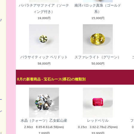
パパラチアサファイア（ソーテ
南洋バロック真珠（ゴールド
ィング付き）
系）
19,000円
15,000円
ツ
パラサイティック ペリドット
スファレライト（グリーン）
58,000円
50,000円
8月の新着商品 - 宝石ルース(裸石)の種類別
ー
ン
水晶（クォーツ）乙女鉱山産
レッドベリル
フ
2.60ct 8.65-8.61x6.58(mm)
0.15ct 3.62-2.78x2.25(mm)
0
リ
7,000円
33,000円