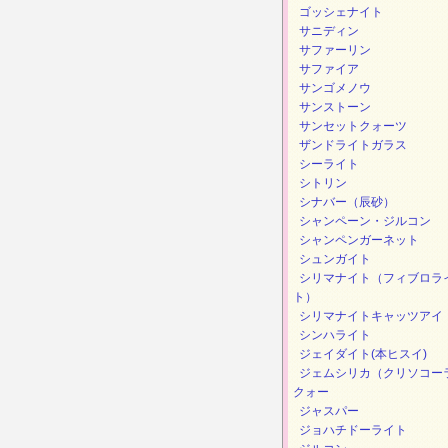
ゴッシェナイト
サニディン
サファーリン
サファイア
サンゴメノウ
サンストーン
サンセットクォーツ
ザンドライトガラス
シーライト
シトリン
シナバー（辰砂）
シャンペーン・ジルコン
シャンペンガーネット
シュンガイト
シリマナイト（フィブロラ
ト）
シリマナイトキャッツアイ
シンハライト
ジェイダイト(本ヒスイ)
ジェムシリカ（クリソコー
クォー
ジャスパー
ジョハチドーライト