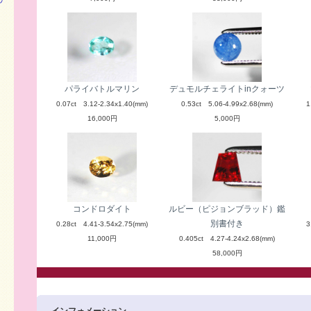
パライバトルマリン
デュモルチェライトinクォーツ
0.07ct 3.12-2.34x1.40(mm)
0.53ct 5.06-4.99x2.68(mm)
1
16,000円
5,000円
コンドロダイト
ルビー（ピジョンブラッド）鑑
別書付き
0.28ct 4.41-3.54x2.75(mm)
3
11,000円
0.405ct 4.27-4.24x2.68(mm)
58,000円