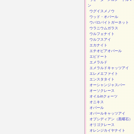
ン
ウグイスメノウ
ウッド・オパール
ウバロバイトガーネット
ウラニウムガラス
ウルフェナイト
ウルフスアイ
エカナイト
エチオピアオパール
エピドート
エメラルド
エメラルドキャッツアイ
エレメエファイト
エンスタタイト
オーシャンジャスパー
オーソクレース
オイルinクォーツ
オニキス
オパール
オパールキャッツアイ
オプシディアン（黒曜石）
オリゴクレース
オレンジカイヤナイト