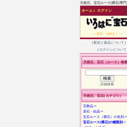
天然石、宝石ルース(裸石)専門店
ホーム
ログイン
|
― 宝石、大好き！ ―
配送と返品について
|
|
ログインについ
|
天然石、宝石（ルース）検
詳細検索
天然石、宝石( カテゴリ）
宝飾品->
原石・結晶->
宝石ルース（裸石）の色別->
宝石ルース(裸石)の種類別
->