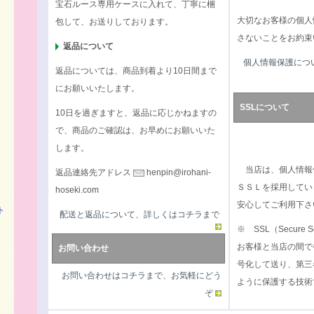
宝石ルース専用ケースに入れて、丁寧に梱
大切なお客様の個人
包して、お送りしております。
さないことをお約束
返品について
個人情報保護につ
返品については、商品到着より10日間まで
にお願いいたします。
SSLについて
10日を過ぎますと、返品に応じかねますの
で、商品のご確認は、お早めにお願いいた
します。
当店は、個人情報
返品連絡先アドレス
henpin@irohani-
ＳＳＬを採用してい
hoseki.com
安心してご利用下さ
ト
配送と返品について、詳しくはコチラまで
※ SSL（Secure S
お客様と当店の間で
お問い合わせ
号化して送り、第三
お問い合わせはコチラまで、お気軽にどう
ように保護する技術
ぞ