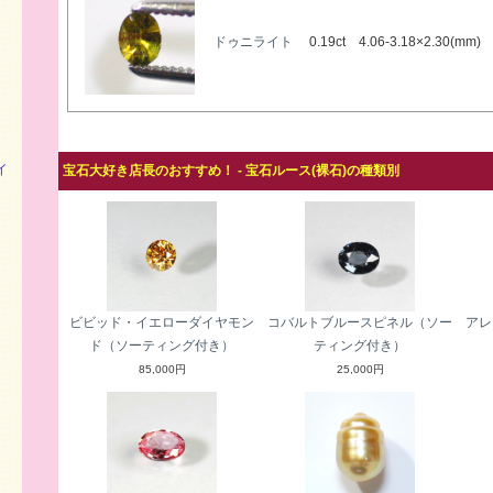
ドゥニライト
0.19ct 4.06-3.18×2.30(mm)
イ
宝石大好き店長のおすすめ！ - 宝石ルース(裸石)の種類別
ビビッド・イエローダイヤモン
コバルトブルースピネル（ソー
アレ
ド（ソーティング付き）
ティング付き）
85,000円
25,000円