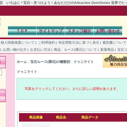
 いろはに＾宝石～見つけよう！あなただけのAttractive GemStones 世界で
ＴＯＰ
サイトマップ
スタッフ紹介
お問い合わせ
個人情報保護について
ご利用規約
特定商取引法に基づく表示
鑑別書につい
|
|
|
て
お買い物の仕方
お支払い方法
商品、ルース(裸石)について
新着商品
宝石
|
|
|
|
|
ホーム
宝石ルース(裸石)の種類別
ドゥニライト
索
::
::
ドゥニライト
写真をクリックしてください。さらに詳しい説明があります。
商品画像
商品名-
商品データ