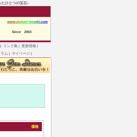
たったひとつの宝石♪
w
w
w
.
i
r
o
h
a
n
i
-
h
o
s
e
k
i
.
c
o
m
Since 2003
て
リンク集
更新情報
|
|
|
コラム
マイページ
|
|
価格