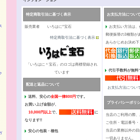
インフォメーション
特定商取引法に基づく表示
お支払方法につい
ス
販売業者 いろはに^宝石
お支払い方法は、
郵便振替の3種類が
特定商取引法に基づく表示
あらかじめお決め下
「いろはに＾宝石」のロゴは商標登録され
代引手数料が無料で
ています
ク
配送と返品について
お支払方法につい
送料、安心の
全国一律800円
です。
プライバシーポリ
お買い上げ金額が、
10,000円以上
で、
に
当店のご利用の際、
なります!!
ご住所・電話番号・
当店の業務以外の目
安心の包装・梱包
ガ
一切ありません。