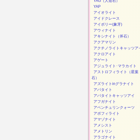
YAG（人造石）
YAP
アイオライト
アイドクレース
アイボリー(象牙)
アウィナイト
アキシナイト（斧石）
アクアマリン
アクチノライトキャッツア
アクロアイト
アゲート
アジュライト･マラカイト
アストロフィライト（星葉
石）
アズライトinグラナイト
アパタイト
アパタイトキャッツアイ
アフガナイト
アベンチュリンクォーツ
アポフィライト
アマゾナイト
アメシスト
アメトリン
アラゴナイト