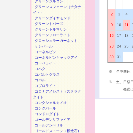
グリーンジルコン
グリーンスフェーン（チタナ
イト）
2
3
4
グリーンダイヤモンド
グリーントパーズ
9
10
11
グリーントルマリン
グリーンフローライト
16
17
18
グロッシュラーガーネット
ケシパール
23
24
25
コーネルピン
30
31
コーネルピンキャッツアイ
コーベライト
コハク
※ 年中無休
コバルトグラス
コパル
※ 土、日祭
コブロライト
発送は、次
コロナアメシスト（スタラク
タイト
コンクシェルカメオ
コンクパール
コンドロダイト
ゴールデンサファイア
ゴールデンベリル
ゴールドストーン（模造石）