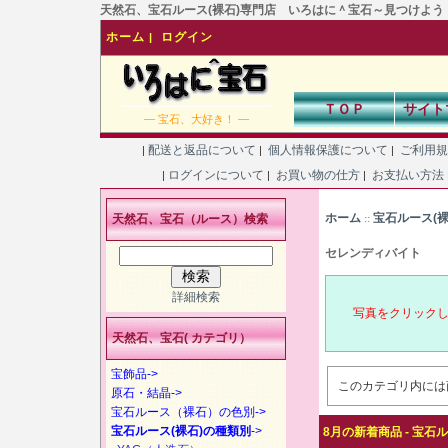
天然石、宝石ルース(裸石)専門店 いろはに＾宝石～見つけよう！あなた
ホーム
ログイン
|
ＴＯＰ
サイト
― 宝石、大好き！ ―
配送と返品について
個人情報保護について
ご利用
|
|
|
ログインについて
お買い物の仕方
お支払い方法
|
|
|
ホーム
宝石ルース(
天然石、宝石（ルース）検索
::
セレンディバイト
詳細検索
写真をクリック
天然石、宝石( カテゴリ）
宝飾品->
このカテゴリ内には
原石・結晶->
宝石ルース（裸石）の色別->
宝石ルース(裸石)の種類別
->
8月の新着商品 - 宝石