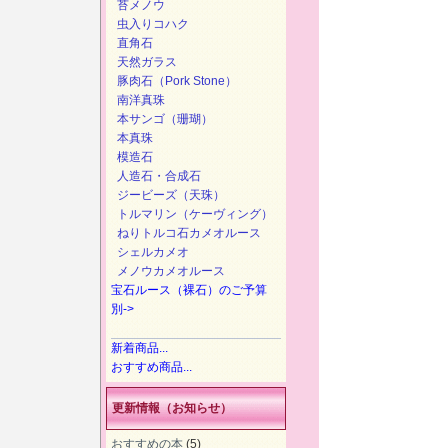
苔メノウ
虫入りコハク
直角石
天然ガラス
豚肉石（Pork Stone）
南洋真珠
本サンゴ（珊瑚）
本真珠
模造石
人造石・合成石
ジービーズ（天珠）
トルマリン（ケーヴィング）
ねりトルコ石カメオルース
シェルカメオ
メノウカメオルース
宝石ルース（裸石）のご予算
別->
新着商品...
おすすめ商品...
更新情報（お知らせ）
おすすめの本
(5)