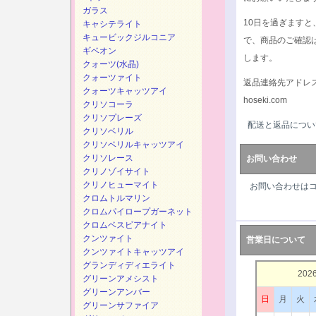
ガラス
10日を過ぎます
キャシテライト
キュービックジルコニア
で、商品のご確認
ギベオン
します。
クォーツ(水晶)
クォーツァイト
返品連絡先アドレ
クォーツキャッツアイ
hoseki.com
クリソコーラ
クリソプレーズ
配送と返品につい
クリソベリル
クリソベリルキャッツアイ
クリソレース
お問い合わせ
クリノゾイサイト
クリノヒューマイト
お問い合わせは
クロムトルマリン
クロムパイロープガーネット
クロムベスビアナイト
クンツァイト
営業日について
クンツァイトキャッツアイ
グランディディエライト
202
グリーンアメシスト
グリーンアンバー
日
月
火
グリーンサファイア