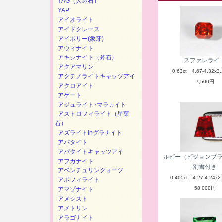
YAG（人造石）
YAP
アイオライト
アイドクレース
アイボリー(象牙)
アウィナイト
アキシナイト（斧石）
スファレライ
アクアマリン
0.63ct 4.67-4.32x3.
アクチノライトキャッツアイ
7,500円
アクロアイト
アゲート
アジュライト･マラカイト
アストロフィライト（星葉
石）
アズライトinグラナイト
アパタイト
アパタイトキャッツアイ
ルビー（ピジョンブ
アフガナイト
別書付き
アベンチュリンクォーツ
0.405ct 4.27-4.24x2
アポフィライト
58,000円
アマゾナイト
アメシスト
アメトリン
アラゴナイト