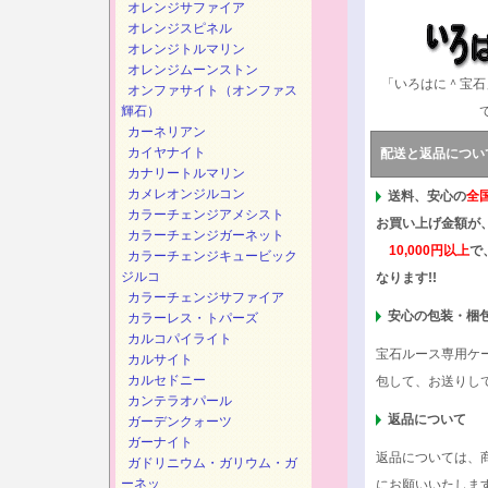
オレンジサファイア
オレンジスピネル
オレンジトルマリン
オレンジムーンストン
「いろはに＾宝石
オンファサイト（オンファス
輝石）
カーネリアン
カイヤナイト
配送と返品につい
カナリートルマリン
カメレオンジルコン
送料、安心の
全
カラーチェンジアメシスト
お買い上げ金額が
カラーチェンジガーネット
10,000円以上
で
カラーチェンジキュービック
ジルコ
なります!!
カラーチェンジサファイア
安心の包装・梱
カラーレス・トパーズ
カルコパイライト
宝石ルース専用ケ
カルサイト
カルセドニー
包して、お送りし
カンテラオパール
返品について
ガーデンクォーツ
ガーナイト
返品については、
ガドリニウム・ガリウム・ガ
ーネッ
にお願いいたしま