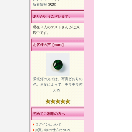
新着情報
(928)
ありがとうございます。
現在 9 人のゲストさん がご来
店中です。
お客様の声 [more]
蛍光灯の光では、写真どおりの
色。角度によって、チラチラ控
えめ ..
初めてご利用の方へ
ログイン
について
買い物の仕方
お
について