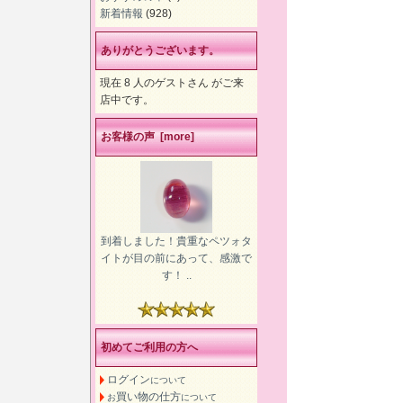
新着情報
(928)
ありがとうございます。
現在 8 人のゲストさん がご来
店中です。
お客様の声 [more]
到着しました！貴重なペツォタ
イトが目の前にあって、感激で
す！ ..
初めてご利用の方へ
ログイン
について
買い物の仕方
お
について