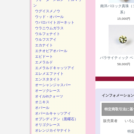
ン
南洋バロック真珠（
ウグイスメノウ
系）
ウッド・オパール
15,000円
ウバロバイトガーネット
ウラニウムガラス
ウルフェナイト
ウルフスアイ
エカナイト
エチオピアオパール
エピドート
パラサイティック ペ
エメラルド
58,000円
エメラルドキャッツアイ
エレメエファイト
エンスタタイト
オーシャンジャスパー
オーソクレース
インフォメーション
オイルinクォーツ
オニキス
オパール
特定商取引法に基
オパールキャッツアイ
オプシディアン（黒曜石）
販売業者 いろは
オリゴクレース
オレンジカイヤナイト
特