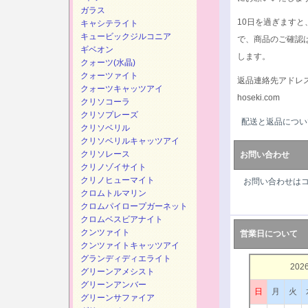
ガラス
10日を過ぎます
キャシテライト
キュービックジルコニア
で、商品のご確認
ギベオン
します。
クォーツ(水晶)
クォーツァイト
返品連絡先アドレ
クォーツキャッツアイ
hoseki.com
クリソコーラ
クリソプレーズ
配送と返品につい
クリソベリル
クリソベリルキャッツアイ
クリソレース
お問い合わせ
クリノゾイサイト
クリノヒューマイト
お問い合わせは
クロムトルマリン
クロムパイロープガーネット
クロムベスビアナイト
クンツァイト
営業日について
クンツァイトキャッツアイ
グランディディエライト
202
グリーンアメシスト
グリーンアンバー
日
月
火
グリーンサファイア