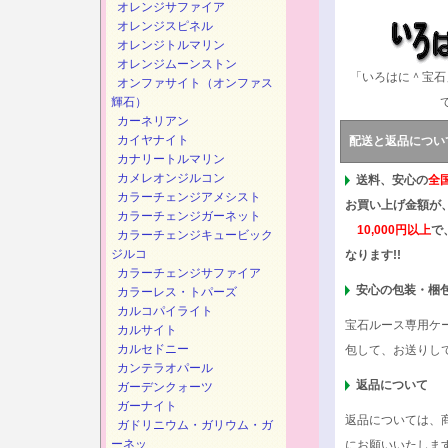
オレンジサファイア
オレンジスピネル
オレンジトルマリン
オレンジムーンストン
「いろはに＾宝石
オンファサイト（オンファス
輝石）
カーネリアン
カイヤナイト
配送と返品につい
カナリートルマリン
カメレオンジルコン
送料、安心の
全
カラーチェンジアメシスト
お買い上げ金額が
カラーチェンジガーネット
10,000円以上
で
カラーチェンジキュービック
ジルコ
なります!!
カラーチェンジサファイア
安心の包装・梱
カラーレス・トパーズ
カルコパイライト
宝石ルース専用ケ
カルサイト
カルセドニー
包して、お送りし
カンテラオパール
返品について
ガーデンクォーツ
ガーナイト
返品については、
ガドリニウム・ガリウム・ガ
ーネッ
にお願いいたしま