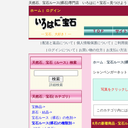
天然石、宝石ルース(裸石)専門店 いろはに＾宝石～見つけよう！あなた
ホーム
ログイン
|
ＴＯＰ
サイト
― 宝石、大好き！ ―
配送と返品について
個人情報保護について
ご利用
|
|
|
ログインについて
お買い物の仕方
お支払い方法
|
|
|
ホーム
宝石ルース(
天然石、宝石（ルース）検索
::
シャンペンガーネット
詳細検索
写真をクリック
天然石、宝石( カテゴリ）
宝飾品->
このカテゴリ内には
原石・結晶->
宝石ルース（裸石）の色別->
宝石ルース(裸石)の種類別
->
8月の新着商品 - 宝石