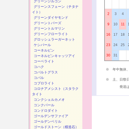
グリーンジルコン
グリーンスフェーン（チタナ
イト）
2
3
4
グリーンダイヤモンド
グリーントパーズ
9
10
11
グリーントルマリン
グリーンフローライト
16
17
18
グロッシュラーガーネット
ケシパール
23
24
25
コーネルピン
30
31
コーネルピンキャッツアイ
コーベライト
コハク
※ 年中無休
コバルトグラス
コパル
※ 土、日祭
コブロライト
発送は、次
コロナアメシスト（スタラク
タイト
コンクシェルカメオ
コンクパール
コンドロダイト
ゴールデンサファイア
ゴールデンベリル
ゴールドストーン（模造石）