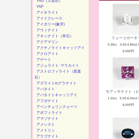
YAG（人造石）
YAP
アイオライト
アイドクレース
アイボリー(象牙)
アウィナイト
アキシナイト（斧石）
リューコガーネ
アクアマリン
0.38ct 3.93-3.89x2.
アクチノライトキャッツアイ
9,000円
アクロアイト
アゲート
アジュライト･マラカイト
アストロフィライト（星葉
石）
アズライトinグラナイト
アパタイト
モアッサナイト（
アパタイトキャッツアイ
1.02ct 6.05-6.04x3.
アフガナイト
9,000円
アベンチュリンクォーツ
アポフィライト
アマゾナイト
アメシスト
アメトリン
アラゴナイト