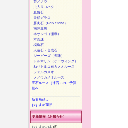
苔メノウ
虫入りコハク
直角石
天然ガラス
豚肉石（Pork Stone）
南洋真珠
本サンゴ（珊瑚）
本真珠
模造石
人造石・合成石
ジービーズ（天珠）
トルマリン（ケーヴィング）
ねりトルコ石カメオルース
シェルカメオ
メノウカメオルース
宝石ルース（裸石）のご予算
別->
新着商品...
おすすめ商品...
更新情報（お知らせ）
おすすめの本
(5)