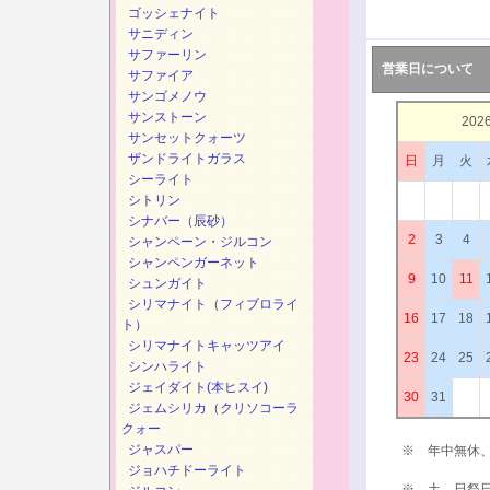
ゴッシェナイト
サニディン
サファーリン
営業日について
サファイア
サンゴメノウ
サンストーン
202
サンセットクォーツ
ザンドライトガラス
日
月
火
シーライト
シトリン
シナバー（辰砂）
2
3
4
シャンペーン・ジルコン
シャンペンガーネット
9
10
11
シュンガイト
シリマナイト（フィブロライ
16
17
18
ト）
シリマナイトキャッツアイ
23
24
25
シンハライト
ジェイダイト(本ヒスイ)
30
31
ジェムシリカ（クリソコーラ
クォー
ジャスパー
※ 年中無休
ジョハチドーライト
※ 土、日祭