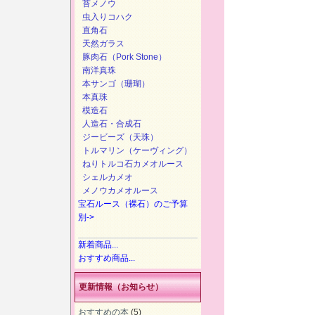
苔メノウ
虫入りコハク
直角石
天然ガラス
豚肉石（Pork Stone）
南洋真珠
本サンゴ（珊瑚）
本真珠
模造石
人造石・合成石
ジービーズ（天珠）
トルマリン（ケーヴィング）
ねりトルコ石カメオルース
シェルカメオ
メノウカメオルース
宝石ルース（裸石）のご予算
別->
新着商品...
おすすめ商品...
更新情報（お知らせ）
おすすめの本
(5)