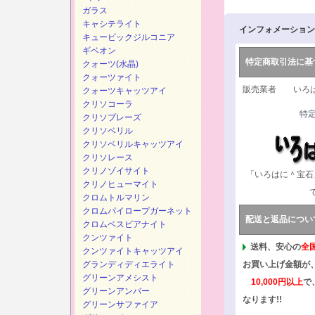
ガラス
キャシテライト
インフォメーション
キュービックジルコニア
ギベオン
特定商取引法に基
クォーツ(水晶)
クォーツァイト
販売業者 いろは
クォーツキャッツアイ
クリソコーラ
特
クリソプレーズ
クリソベリル
クリソベリルキャッツアイ
クリソレース
クリノゾイサイト
「いろはに＾宝石
クリノヒューマイト
クロムトルマリン
クロムパイロープガーネット
配送と返品につい
クロムベスビアナイト
クンツァイト
送料、安心の
全
クンツァイトキャッツアイ
グランディディエライト
お買い上げ金額が
グリーンアメシスト
10,000円以上
で
グリーンアンバー
なります!!
グリーンサファイア