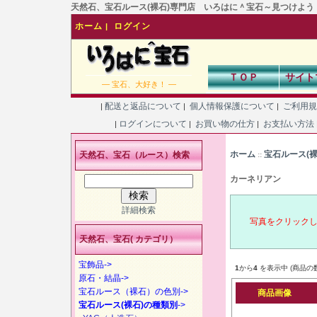
天然石、宝石ルース(裸石)専門店 いろはに＾宝石～見つけよう！あなた
ホーム
ログイン
|
ＴＯＰ
サイト
― 宝石、大好き！ ―
配送と返品について
個人情報保護について
ご利用
|
|
|
ログインについて
お買い物の仕方
お支払い方法
|
|
|
ホーム
宝石ルース(
天然石、宝石（ルース）検索
::
カーネリアン
詳細検索
写真をクリック
天然石、宝石( カテゴリ）
宝飾品->
1
から
4
を表示中 (商品の
原石・結晶->
宝石ルース（裸石）の色別->
商品画像
宝石ルース(裸石)の種類別
->