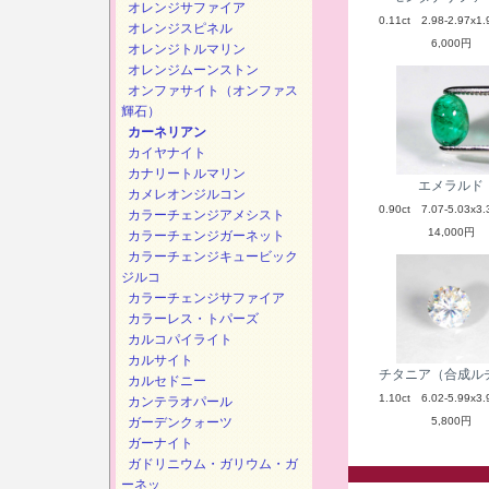
オレンジサファイア
0.11ct 2.98-2.97x1.
オレンジスピネル
6,000円
オレンジトルマリン
オレンジムーンストン
オンファサイト（オンファス
輝石）
カーネリアン
カイヤナイト
カナリートルマリン
エメラルド
カメレオンジルコン
0.90ct 7.07-5.03x3.
カラーチェンジアメシスト
14,000円
カラーチェンジガーネット
カラーチェンジキュービック
ジルコ
カラーチェンジサファイア
カラーレス・トパーズ
カルコパイライト
カルサイト
チタニア（合成ル
カルセドニー
1.10ct 6.02-5.99x3.
カンテラオパール
ガーデンクォーツ
5,800円
ガーナイト
ガドリニウム・ガリウム・ガ
ーネッ