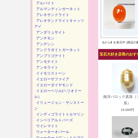
アルバイト
アルマンディンガーネット
アレキサンドライト
アレキサンドライトキャッツ
アイ
アンダリュサイト
アンチモン
1
から
4
を表示中 (商品の
アンデシン
アンドラダイトガーネット
宝石大好き店長のおすす
アンブリゴナイト
アンモナイト
アンモライト
イイモリストーン
イエローサファイア
イエローダイヤモンド
イエローベリル(ヘリオドー
ル）
南洋バロック真珠（
イリュージョン・サンストー
系）
ン
15,000円
インディゴライトトルマリン
インペリアルトパーズ
ウイレマイト
ウォーターオパール
ウォーターメロン・トルマリ