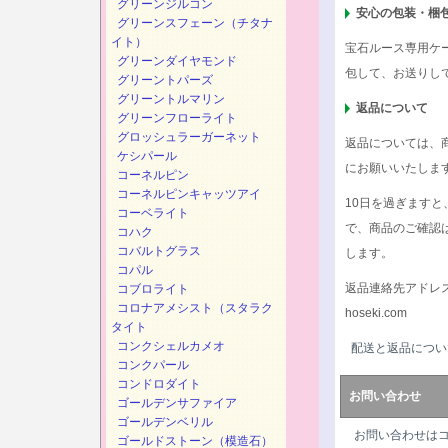
グリーンジルコン
安心の包装・梱
グリーンスフェーン（チタナ
イト）
宝石ルース専用ケ
グリーンダイヤモンド
包して、お送りし
グリーントパーズ
グリーントルマリン
返品について
グリーンフローライト
グロッシュラーガーネット
返品については、
ケシパール
にお願いいたしま
コーネルピン
コーネルピンキャッツアイ
10日を過ぎます
コーベライト
で、商品のご確認
コハク
コバルトグラス
します。
コパル
返品連絡先アドレ
コブロライト
コロナアメシスト（スタラク
hoseki.com
タイト
コンクシェルカメオ
配送と返品につい
コンクパール
コンドロダイト
お問い合わせ
ゴールデンサファイア
ゴールデンベリル
お問い合わせは
ゴールドストーン（模造石）