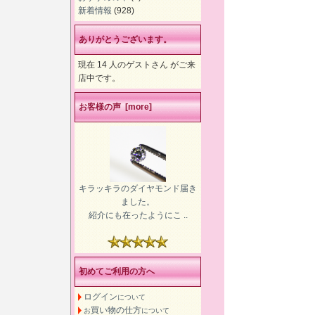
新着情報
(928)
ありがとうございます。
現在 14 人のゲストさん がご来
店中です。
お客様の声 [more]
キラッキラのダイヤモンド届き
ました。
紹介にも在ったようにこ ..
初めてご利用の方へ
ログイン
について
買い物の仕方
お
について