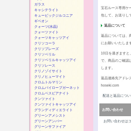
ガラス
宝石ルース専用ケ
キャシテライト
包して、お送りし
キュービックジルコニア
ギベオン
返品について
クォーツ(水晶)
クォーツァイト
返品については、
クォーツキャッツアイ
にお願いいたしま
クリソコーラ
クリソプレーズ
10日を過ぎます
クリソベリル
クリソベリルキャッツアイ
で、商品のご確認
クリソレース
します。
クリノゾイサイト
クリノヒューマイト
返品連絡先アドレ
クロムトルマリン
hoseki.com
クロムパイロープガーネット
クロムベスビアナイト
配送と返品につい
クンツァイト
クンツァイトキャッツアイ
お問い合わせ
グランディディエライト
グリーンアメシスト
グリーンアンバー
お問い合わせは
グリーンサファイア