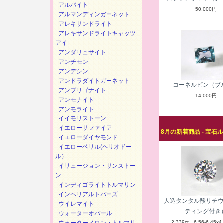
アルバイト
50,000円
アルマンディンガーネット
アレキサンドライト
アレキサンドライトキャッツ
アイ
アンダリュサイト
アンチモン
アンデシン
アンドラダイトガーネット
コーネルピン（ブ
アンブリゴナイト
14,000円
アンモナイト
アンモライト
イイモリストーン
イエローサファイア
8月の新着商品 - 宝石
イエローダイヤモンド
イエローベリル(ヘリオドー
ル）
イリュージョン・サンストー
ン
インディゴライトトルマリン
インペリアルトパーズ
人造タンタル酸リチ
ウイレマイト
ティング付き
ウォーターオパール
ウォーターメロン・トルマリ
2.339ct 6.56-6.45x4