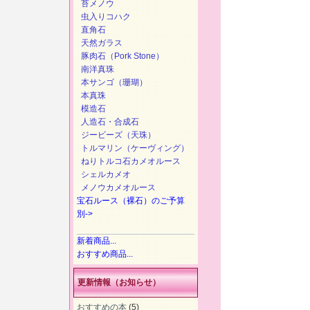
苔メノウ
虫入りコハク
直角石
天然ガラス
豚肉石（Pork Stone）
南洋真珠
本サンゴ（珊瑚）
本真珠
模造石
人造石・合成石
ジービーズ（天珠）
トルマリン（ケーヴィング）
ねりトルコ石カメオルース
シェルカメオ
メノウカメオルース
宝石ルース（裸石）のご予算
別->
新着商品...
おすすめ商品...
更新情報（お知らせ）
おすすめの本
(5)