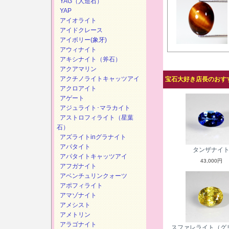
YAG（人造石）
YAP
アイオライト
アイドクレース
アイボリー(象牙)
アウィナイト
アキシナイト（斧石）
アクアマリン
アクチノライトキャッツアイ
宝石大好き店長のおすす
アクロアイト
アゲート
アジュライト･マラカイト
アストロフィライト（星葉
石）
アズライトinグラナイト
アパタイト
タンザナイ
アパタイトキャッツアイ
43,000円
アフガナイト
アベンチュリンクォーツ
アポフィライト
アマゾナイト
アメシスト
アメトリン
アラゴナイト
スファレライト（グ