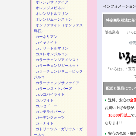
オレンジサファイア
インフォメーション
オレンジスピネル
オレンジトルマリン
オレンジムーンストン
特定商取引法に基
オンファサイト（オンファス
輝石）
販売業者 いろは
カーネリアン
カイヤナイト
特
カナリートルマリン
カメレオンジルコン
カラーチェンジアメシスト
カラーチェンジガーネット
「いろはに＾宝石
カラーチェンジキュービック
ジルコ
カラーチェンジサファイア
配送と返品につい
カラーレス・トパーズ
カルコパイライト
カルサイト
送料、安心の
全
カルセドニー
お買い上げ金額が
カンテラオパール
10,000円以上
で
ガーデンクォーツ
なります!!
ガーナイト
ガドリニウム・ガリウム・ガ
安心の包装・梱
ーネッ