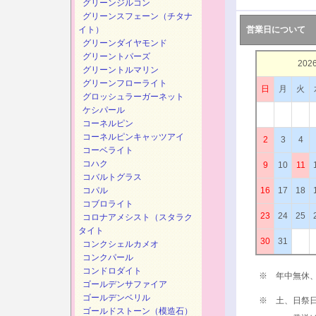
グリーンジルコン
グリーンスフェーン（チタナ
イト）
営業日について
グリーンダイヤモンド
グリーントパーズ
202
グリーントルマリン
グリーンフローライト
日
月
火
グロッシュラーガーネット
ケシパール
コーネルピン
コーネルピンキャッツアイ
2
3
4
コーベライト
コハク
9
10
11
コバルトグラス
コパル
16
17
18
コブロライト
23
24
25
コロナアメシスト（スタラク
タイト
30
31
コンクシェルカメオ
コンクパール
コンドロダイト
※ 年中無休
ゴールデンサファイア
ゴールデンベリル
※ 土、日祭
ゴールドストーン（模造石）