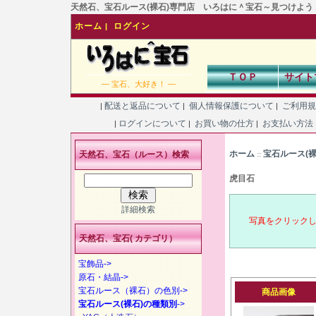
天然石、宝石ルース(裸石)専門店 いろはに＾宝石～見つけよう！あなた
ホーム
ログイン
|
ＴＯＰ
サイト
― 宝石、大好き！ ―
配送と返品について
個人情報保護について
ご利用
|
|
|
ログインについて
お買い物の仕方
お支払い方法
|
|
|
ホーム
宝石ルース(
天然石、宝石（ルース）検索
::
虎目石
詳細検索
写真をクリック
天然石、宝石( カテゴリ）
宝飾品->
原石・結晶->
宝石ルース（裸石）の色別->
商品画像
宝石ルース(裸石)の種類別
->