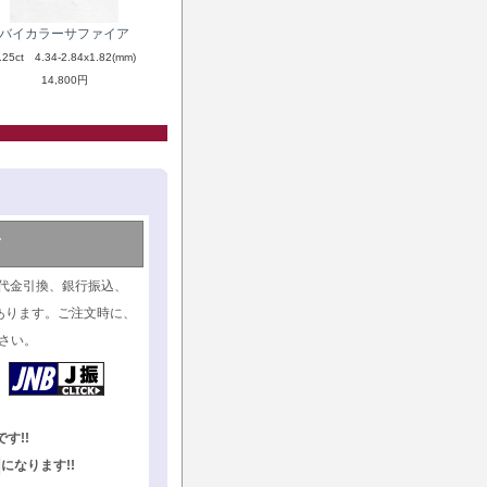
バイカラーサファイア
.25ct 4.34-2.84x1.82(mm)
14,800円
て
代金引換、銀行振込、
あります。ご注文時に、
さい。
す!!
になります!!