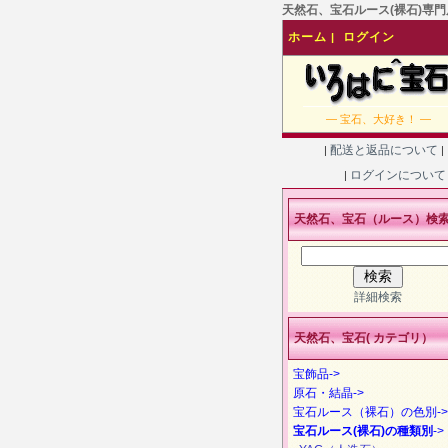
天然石、宝石ルース(裸石)専門店
ホーム
ログイン
|
― 宝石、大好き！ ―
配送と返品について
|
|
ログインについ
|
天然石、宝石（ルース）検
詳細検索
天然石、宝石( カテゴリ）
宝飾品->
原石・結晶->
宝石ルース（裸石）の色別->
宝石ルース(裸石)の種類別
->