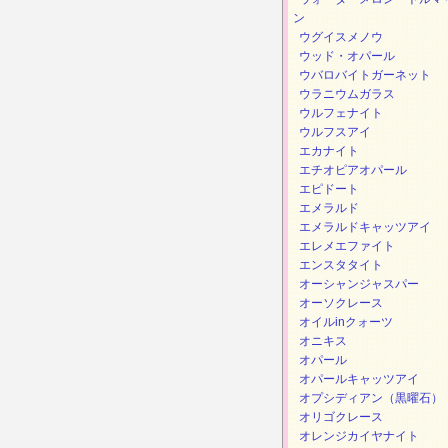
ン
ウグイスメノウ
ウッド・オパール
ウバロバイトガーネット
ウラニウムガラス
ウルフェナイト
ウルフスアイ
エカナイト
エチオピアオパール
エピドート
エメラルド
エメラルドキャッツアイ
エレメエファイト
エンスタタイト
オーシャンジャスパー
オーソクレース
オイルinクォーツ
オニキス
オパール
オパールキャッツアイ
オプシディアン（黒曜石）
オリゴクレース
オレンジカイヤナイト