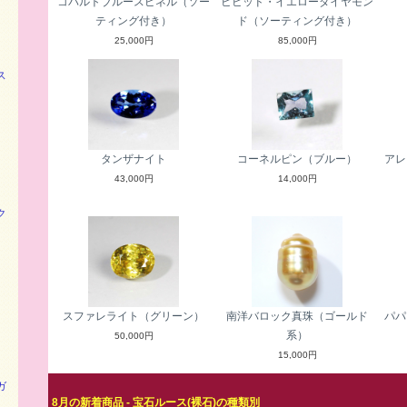
コバルトブルースピネル（ソー
ビビッド・イエローダイヤモン
ティング付き）
ド（ソーティング付き）
25,000円
85,000円
ス
タンザナイト
コーネルピン（ブルー）
アレ
43,000円
14,000円
ク
スファレライト（グリーン）
南洋バロック真珠（ゴールド
パパ
系）
50,000円
15,000円
ガ
8月の新着商品 - 宝石ルース(裸石)の種類別