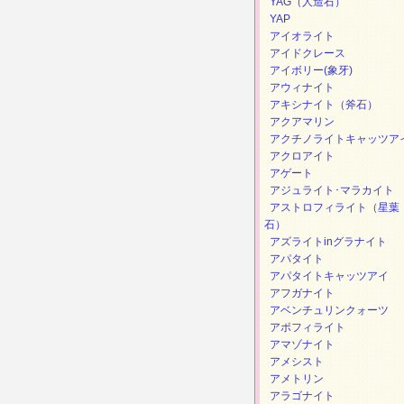
YAG（人造石）
YAP
アイオライト
アイドクレース
アイボリー(象牙)
アウィナイト
アキシナイト（斧石）
アクアマリン
アクチノライトキャッツア
アクロアイト
アゲート
アジュライト･マラカイト
アストロフィライト（星葉
石）
アズライトinグラナイト
アパタイト
アパタイトキャッツアイ
アフガナイト
アベンチュリンクォーツ
アポフィライト
アマゾナイト
アメシスト
アメトリン
アラゴナイト