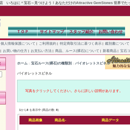
 いろはに＾宝石～見つけよう！あなただけのAttractive GemStones 世界で
ＴＯＰ
サイトマップ
スタッフ紹介
お問い合わせ
個人情報保護について
ご利用規約
特定商取引法に基づく表示
鑑別書につい
|
|
|
て
お買い物の仕方
お支払い方法
商品、ルース(裸石)について
新着商品
宝石
|
|
|
|
|
ホーム
宝石ルース(裸石)の種類別
バイオレットスピネル
索
::
::
バイオレットスピネル
写真をクリックしてください。さらに詳しい説明があります。
1
から
8
を表示中 (商品の数:
8
)
商品画像
商品名-
商品データ