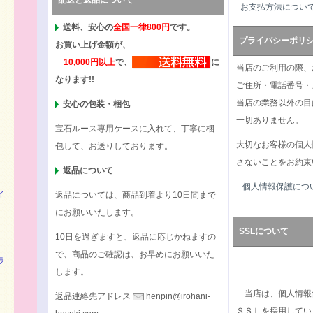
配送と返品について
お支払方法につい
送料、安心の
全国一律800円
です。
プライバシーポリ
お買い上げ金額が、
10,000円以上
で、
に
当店のご利用の際、
なります!!
ご住所・電話番号・
当店の業務以外の目
安心の包装・梱包
一切ありません。
宝石ルース専用ケースに入れて、丁寧に梱
大切なお客様の個人
包して、お送りしております。
さないことをお約束
返品について
個人情報保護につ
イ
返品については、商品到着より10日間まで
にお願いいたします。
SSLについて
10日を過ぎますと、返品に応じかねますの
で、商品のご確認は、お早めにお願いいた
ラ
します。
当店は、個人情報
返品連絡先アドレス
henpin@irohani-
ＳＳＬを採用してい