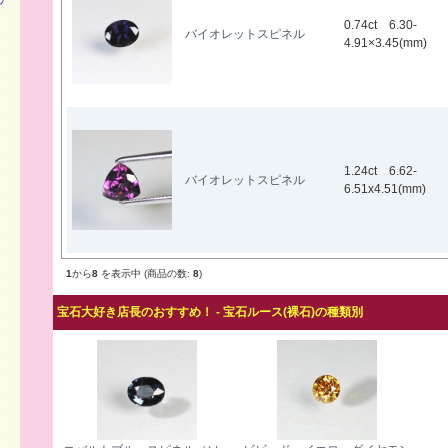
0.74ct 6.30-
バイオレットスピネル
4.91×3.45(mm)
1.24ct 6.62-
バイオレットスピネル
6.51x4.51(mm)
1
から
8
を表示中 (商品の数:
8
)
宝石大好き店長のおすすめ！ - 宝石ルース(裸石)の種類別