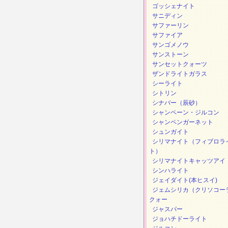
ゴッシェナイト
サニディン
サファーリン
サファイア
サンゴメノウ
サンストーン
サンセットクォーツ
ザンドライトガラス
シーライト
シトリン
シナバー（辰砂）
シャンペーン・ジルコン
シャンペンガーネット
シュンガイト
シリマナイト（フィブロラ
ト）
シリマナイトキャッツアイ
シンハライト
ジェイダイト(本ヒスイ)
ジェムシリカ（クリソコー
クォー
ジャスパー
ジョハチドーライト