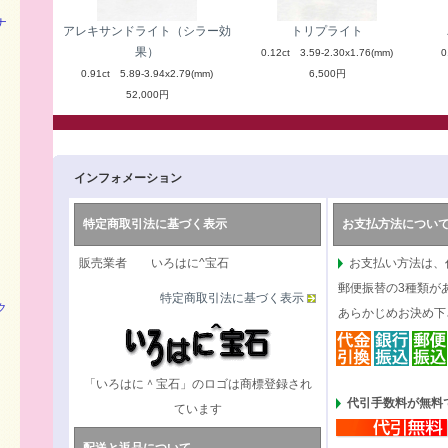
ナ
アレキサンドライト（シラー効
トリプライト
果）
0.12ct 3.59-2.30x1.76(mm)
0
0.91ct 5.89-3.94x2.79(mm)
6,500円
52,000円
インフォメーション
特定商取引法に基づく表示
お支払方法につい
販売業者 いろはに^宝石
お支払い方法は、
郵便振替の3種類が
特定商取引法に基づく表示
ク
あらかじめお決め下
「いろはに＾宝石」のロゴは商標登録され
代引手数料が無料で
ています
）