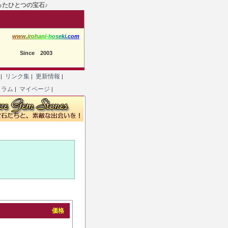
たったひとつの宝石♪
w
w
w
.
i
r
o
h
a
n
i
-
h
o
s
e
k
i
.
c
o
m
Since 2003
て
リンク集
更新情報
|
|
|
コラム
マイページ
|
|
価格