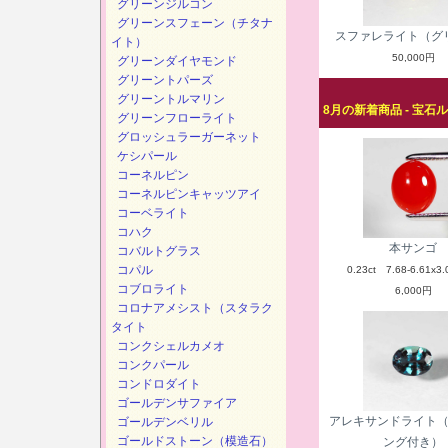
グリーンジルコン
グリーンスフェーン（チタナ
スファレライト（グ
イト）
50,000円
グリーンダイヤモンド
グリーントパーズ
グリーントルマリン
8月の新着商品 - 宝石
グリーンフローライト
グロッシュラーガーネット
ケシパール
コーネルピン
コーネルピンキャッツアイ
コーベライト
コハク
本サンゴ
コバルトグラス
コパル
0.23ct 7.68-6.61x3.
コブロライト
6,000円
コロナアメシスト（スタラク
タイト
コンクシェルカメオ
コンクパール
コンドロダイト
ゴールデンサファイア
アレキサンドライト
ゴールデンベリル
ゴールドストーン（模造石）
ング付き）