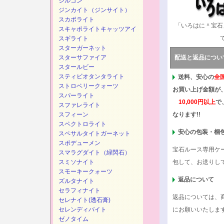
ジルコン
ジンカイト（ジンサイト）
スカポライト
「いろはに＾宝石
スキャポライトキャッツアイ
スギライト
スターガーネット
スターサファイア
配送と返品につい
スタールビー
スティビオタンタライト
送料、安心の
全
ストロベリークォーツ
お買い上げ金額が
スパーライト
10,000円以上
で
スファレライト
スフィーン
なります!!
スペクトロライト
安心の包装・梱
スペサルタイトガーネット
スポデューメン
宝石ルース専用ケ
スマラグダイト（緑閃石）
スミソナイト
包して、お送りし
スモーキークォーツ
返品について
ズルタナイト
セラフィナイト
返品については、
セレナイト(透石膏)
セレンディバイト
にお願いいたしま
ゼノタイム