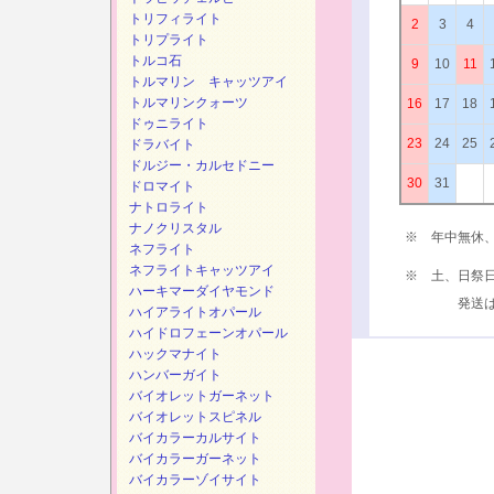
トリフィライト
2
3
4
トリプライト
トルコ石
9
10
11
トルマリン キャッツアイ
トルマリンクォーツ
16
17
18
ドゥニライト
23
24
25
ドラバイト
ドルジー・カルセドニー
30
31
ドロマイト
ナトロライト
ナノクリスタル
※ 年中無休
ネフライト
ネフライトキャッツアイ
※ 土、日祭
ハーキマーダイヤモンド
発送は、次
ハイアライトオパール
ハイドロフェーンオパール
ハックマナイト
ハンバーガイト
バイオレットガーネット
バイオレットスピネル
バイカラーカルサイト
バイカラーガーネット
バイカラーゾイサイト