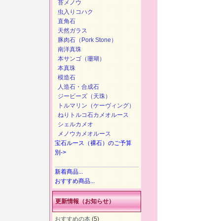
苔メノウ
虫入りコハク
直角石
天然ガラス
豚肉石（Pork Stone）
南洋真珠
本サンゴ（珊瑚）
本真珠
模造石
人造石・合成石
ジービーズ（天珠）
トルマリン（ケーヴィング）
ねりトルコ石カメオルース
シェルカメオ
メノウカメオルース
宝石ルース（裸石）のご予算
別->
新着商品...
おすすめ商品...
更新情報（お知らせ）
おすすめの本
(5)