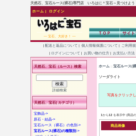
天然石、宝石ルース(裸石)専門店 いろはに＾宝石～見つけよう！あなた
ホーム
ログイン
|
ＴＯＰ
サイト
― 宝石、大好き！ ―
配送と返品について
個人情報保護について
ご利用
|
|
|
ログインについて
お買い物の仕方
お支払い方法
|
|
|
ホーム
宝石ルース(
天然石、宝石（ルース）検索
::
ソーダライト
詳細検索
写真をクリック
天然石、宝石( カテゴリ）
宝飾品->
1
から
12
を表示中 (商品の
原石・結晶->
宝石ルース（裸石）の色別->
商品画像
宝石ルース(裸石)の種類別
->