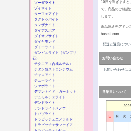
10日を過ぎます
ソーダライト
ゾイサイト
で、商品のご確認
ターフェアイト
します。
タグトゥパイト
タンザナイト
返品連絡先アドレ
ダイアスポア
hoseki.com
ダイオプサイト
ダイヤモンド
配送と返品につい
ダトーライト
ダンビュライト（ダンブリ
石）
お問い合わせ
チタニア（合成ルチル）
チタン酸ストロンチウム
お問い合わせは
チャロアイト
チューライト
ツァボライト
デマントイド・ガーネット
営業日について
デュモルチェライト
デンドライト
202
デンドライトメノウ
トパゾライト
日
月
火
トラピッチェエメラルド
トラピッチェサファイア
トラピッチェルビー