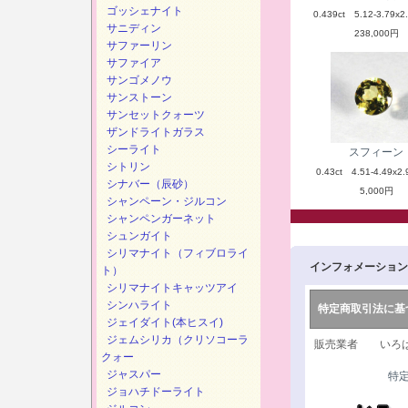
ゴッシェナイト
0.439ct 5.12-3.79x2
サニディン
238,000円
サファーリン
サファイア
サンゴメノウ
サンストーン
サンセットクォーツ
ザンドライトガラス
シーライト
スフィーン
シトリン
0.43ct 4.51-4.49x2.
シナバー（辰砂）
5,000円
シャンペーン・ジルコン
シャンペンガーネット
シュンガイト
シリマナイト（フィブロライ
インフォメーション
ト）
シリマナイトキャッツアイ
シンハライト
特定商取引法に基
ジェイダイト(本ヒスイ)
ジェムシリカ（クリソコーラ
販売業者 いろは
クォー
ジャスパー
特
ジョハチドーライト