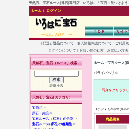
天然石、宝石ルース(裸石)専門店 いろはに＾宝石～見つけよう！あなた
ホーム
ログイン
|
ＴＯＰ
サイト
― 宝石、大好き！ ―
配送と返品について
個人情報保護について
ご利用
|
|
|
ログインについて
お買い物の仕方
お支払い方法
|
|
|
ホーム
宝石ルース(
天然石、宝石（ルース）検索
::
パライバベリル
詳細検索
写真をクリック
天然石、宝石( カテゴリ）
宝飾品->
1
から
17
を表示中 (商品の
原石・結晶->
宝石ルース（裸石）の色別->
商品画像
宝石ルース(裸石)の種類別
->