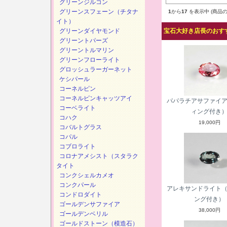
グリーンジルコン
グリーンスフェーン（チタナ
1
から
17
を表示中 (商品の
イト）
グリーンダイヤモンド
宝石大好き店長のおすす
グリーントパーズ
グリーントルマリン
グリーンフローライト
グロッシュラーガーネット
ケシパール
コーネルピン
コーネルピンキャッツアイ
パパラチアサファイ
コーベライト
ィング付き
コハク
19,000円
コバルトグラス
コパル
コブロライト
コロナアメシスト（スタラク
タイト
コンクシェルカメオ
コンクパール
アレキサンドライト
コンドロダイト
ング付き）
ゴールデンサファイア
38,000円
ゴールデンベリル
ゴールドストーン（模造石）