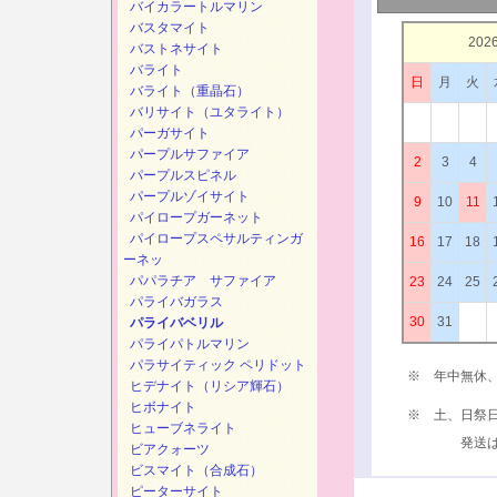
バイカラートルマリン
バスタマイト
202
バストネサイト
バライト
日
月
火
バライト（重晶石）
バリサイト（ユタライト）
パーガサイト
パープルサファイア
2
3
4
パープルスピネル
パープルゾイサイト
9
10
11
パイロープガーネット
パイロープスペサルティンガ
16
17
18
ーネッ
パパラチア サファイア
23
24
25
パライバガラス
30
31
パライバベリル
パライパトルマリン
パラサイティック ペリドット
※ 年中無休
ヒデナイト（リシア輝石）
ヒボナイト
※ 土、日祭
ヒューブネライト
発送は、次
ビアクォーツ
ビスマイト（合成石）
ピーターサイト