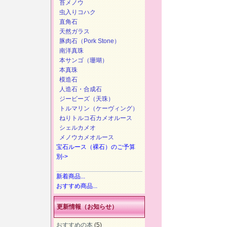
苔メノウ
虫入りコハク
直角石
天然ガラス
豚肉石（Pork Stone）
南洋真珠
本サンゴ（珊瑚）
本真珠
模造石
人造石・合成石
ジービーズ（天珠）
トルマリン（ケーヴィング）
ねりトルコ石カメオルース
シェルカメオ
メノウカメオルース
宝石ルース（裸石）のご予算
別->
新着商品...
おすすめ商品...
更新情報（お知らせ）
おすすめの本
(5)