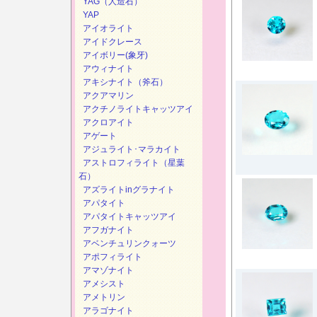
YAG（人造石）
YAP
アイオライト
アイドクレース
アイボリー(象牙)
アウィナイト
アキシナイト（斧石）
アクアマリン
アクチノライトキャッツアイ
アクロアイト
アゲート
アジュライト･マラカイト
アストロフィライト（星葉
石）
アズライトinグラナイト
アパタイト
アパタイトキャッツアイ
アフガナイト
アベンチュリンクォーツ
アポフィライト
アマゾナイト
アメシスト
アメトリン
アラゴナイト