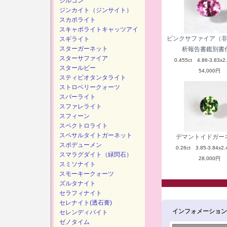
ジルコン
ジンカイト（ジンサイト）
スカポライト
スキャポライトキャッツアイ
ピンクサファイア（
スギライト
スターガーネット
析報告書鑑別書
スターサファイア
0.455ct 4.86-3.83x2
スタールビー
54,000円
スティビオタンタライト
ストロベリークォーツ
スパーライト
スファレライト
スフィーン
スペクトロライト
スペサルタイトガーネット
デマントイドガー
スポデューメン
0.26ct 3.85-3.84x2.
スマラグダイト（緑閃石）
28,000円
スミソナイト
スモーキークォーツ
ズルタナイト
セラフィナイト
セレナイト(透石膏)
インフォメーション
セレンディバイト
ゼノタイム