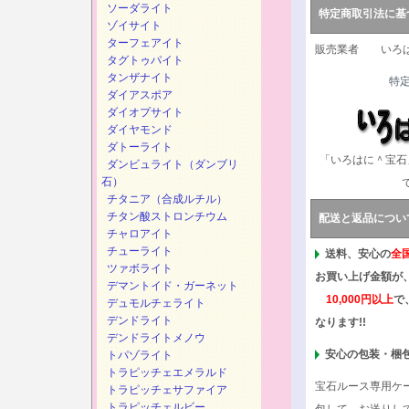
ソーダライト
特定商取引法に基
ゾイサイト
ターフェアイト
販売業者 いろは
タグトゥパイト
タンザナイト
特
ダイアスポア
ダイオプサイト
ダイヤモンド
ダトーライト
「いろはに＾宝石
ダンビュライト（ダンブリ
石）
チタニア（合成ルチル）
チタン酸ストロンチウム
配送と返品につい
チャロアイト
チューライト
送料、安心の
全
ツァボライト
お買い上げ金額が
デマントイド・ガーネット
10,000円以上
で
デュモルチェライト
デンドライト
なります!!
デンドライトメノウ
安心の包装・梱
トパゾライト
トラピッチェエメラルド
宝石ルース専用ケ
トラピッチェサファイア
トラピッチェルビー