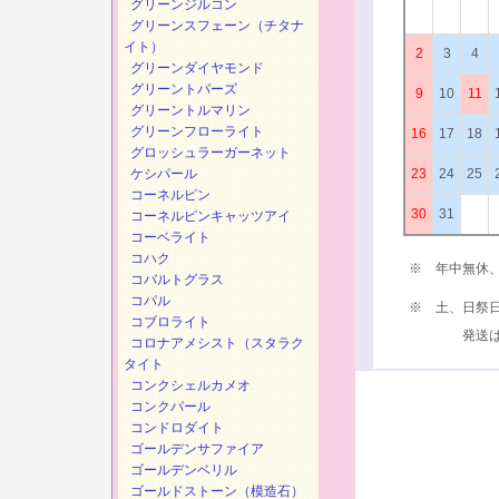
グリーンジルコン
グリーンスフェーン（チタナ
イト）
2
3
4
グリーンダイヤモンド
グリーントパーズ
9
10
11
グリーントルマリン
グリーンフローライト
16
17
18
グロッシュラーガーネット
ケシパール
23
24
25
コーネルピン
30
31
コーネルピンキャッツアイ
コーベライト
コハク
※ 年中無休
コバルトグラス
コパル
※ 土、日祭
コブロライト
発送は、次
コロナアメシスト（スタラク
タイト
コンクシェルカメオ
コンクパール
コンドロダイト
ゴールデンサファイア
ゴールデンベリル
ゴールドストーン（模造石）