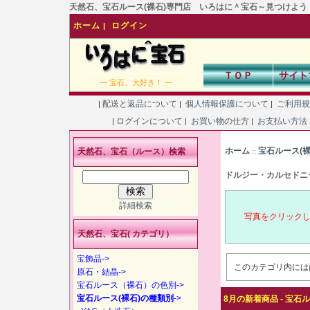
天然石、宝石ルース(裸石)専門店 いろはに＾宝石～見つけよう！あなた
ホーム
ログイン
|
ＴＯＰ
サイト
― 宝石、大好き！ ―
配送と返品について
個人情報保護について
ご利用
|
|
|
ログインについて
お買い物の仕方
お支払い方法
|
|
|
ホーム
宝石ルース(
天然石、宝石（ルース）検索
::
ドルジー・カルセドニ
詳細検索
写真をクリック
天然石、宝石( カテゴリ）
宝飾品->
このカテゴリ内には
原石・結晶->
宝石ルース（裸石）の色別->
宝石ルース(裸石)の種類別
->
8月の新着商品 - 宝石