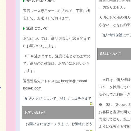
当店の業務以外の目
安心の包装・梱包
一切ありません。
宝石ルース専用ケースに入れて、丁寧に梱
大切なお客様の個人
包して、お送りしております。
さないことをお約束
返品について
個人情報保護につ
返品については、商品到着より10日間まで
にお願いいたします。
SSLについて
10日を過ぎますと、返品に応じかねますの
で、商品のご確認は、お早めにお願いいた
します。
当店は、個人情報
返品連絡先アドレス
henpin@irohani-
ＳＳＬを採用してい
ト
hoseki.com
安心してご利用下さ
配送と返品について、詳しくはコチラまで
※ SSL（Secure S
お客様と当店の間で
お問い合わせ
号化して送り、第三
お問い合わせはコチラまで、お気軽にどう
ように保護する技術