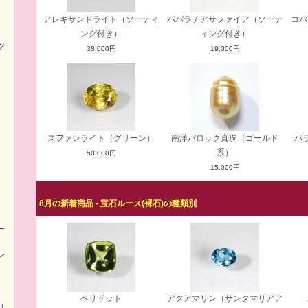
アレキサンドライト（ソーティ
パパラチアサファイア（ソーテ
コバ
ング付き）
ィング付き）
ツ
38,000円
19,000円
スファレライト（グリーン）
南洋バロック真珠（ゴールド
パ
系）
50,000円
15,000円
8月の新着商品 - 宝石ルース(裸石)の種類別
ー
ン
ペリドット
アクアマリン（サンタマリアア
リ