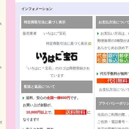
インフォメーション
特定商取引法に基づく表示
お支払方法につい
ス
販売業者 いろはに^宝石
お支払い方法は、
郵便振替の3種類が
特定商取引法に基づく表示
あらかじめお決め下
ク
「いろはに＾宝石」のロゴは商標登録され
代引手数料が無料で
ています
配送と返品について
お支払方法につい
送料、安心の
全国一律800円
です。
プライバシーポリ
お買い上げ金額が、
10,000円以上
で、
に
当店のご利用の際、
なります!!
ご住所・電話番号・
ガ