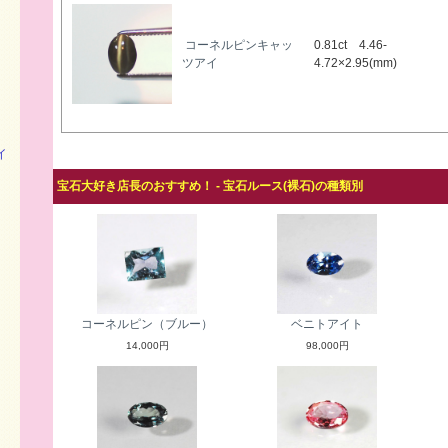
コーネルピンキャッ
0.81ct 4.46-
ツアイ
4.72×2.95(mm)
イ
宝石大好き店長のおすすめ！ - 宝石ルース(裸石)の種類別
コーネルピン（ブルー）
ベニトアイト
14,000円
98,000円