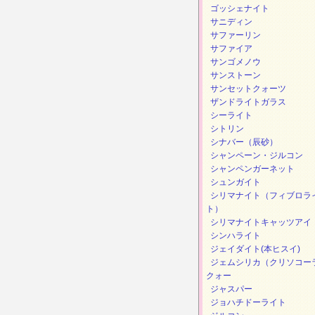
ゴッシェナイト
サニディン
サファーリン
サファイア
サンゴメノウ
サンストーン
サンセットクォーツ
ザンドライトガラス
シーライト
シトリン
シナバー（辰砂）
シャンペーン・ジルコン
シャンペンガーネット
シュンガイト
シリマナイト（フィブロラ
ト）
シリマナイトキャッツアイ
シンハライト
ジェイダイト(本ヒスイ)
ジェムシリカ（クリソコー
クォー
ジャスパー
ジョハチドーライト