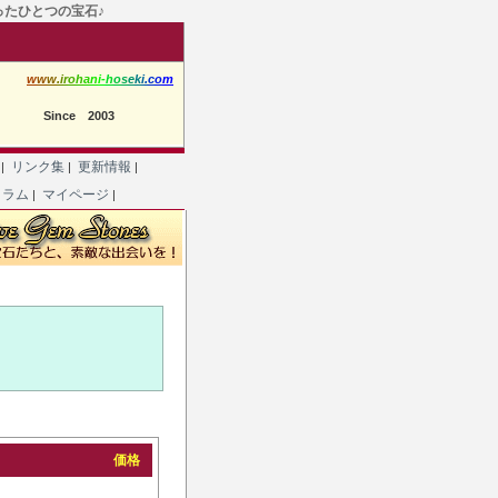
たったひとつの宝石♪
w
w
w
.
i
r
o
h
a
n
i
-
h
o
s
e
k
i
.
c
o
m
Since 2003
て
リンク集
更新情報
|
|
|
コラム
マイページ
|
|
価格