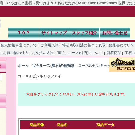
 いろはに＾宝石～見つけよう！あなただけのAttractive GemStones 世界で
ＴＯＰ
サイトマップ
スタッフ紹介
お問い合わせ
個人情報保護について
ご利用規約
特定商取引法に基づく表示
鑑別書につい
|
|
|
て
お買い物の仕方
お支払い方法
商品、ルース(裸石)について
新着商品
宝石
|
|
|
|
|
ホーム
宝石ルース(裸石)の種類別
コーネルピンキャッツアイ
索
::
::
コーネルピンキャッツアイ
写真をクリックしてください。さらに詳しい説明があります。
商品画像
商品名-
商品データ