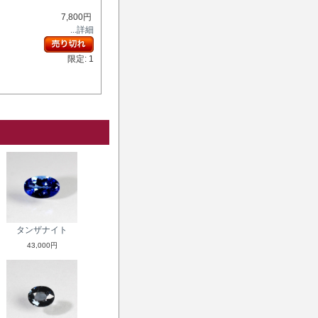
7,800円
...詳細
限定: 1
タンザナイト
43,000円