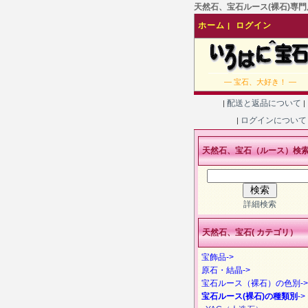
天然石、宝石ルース(裸石)専門店
ホーム
ログイン
|
― 宝石、大好き！ ―
配送と返品について
|
|
ログインについ
|
天然石、宝石（ルース）検
詳細検索
天然石、宝石( カテゴリ）
宝飾品->
原石・結晶->
宝石ルース（裸石）の色別->
宝石ルース(裸石)の種類別
->