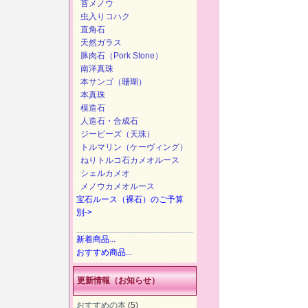
苔メノウ
虫入りコハク
直角石
天然ガラス
豚肉石（Pork Stone）
南洋真珠
本サンゴ（珊瑚）
本真珠
模造石
人造石・合成石
ジービーズ（天珠）
トルマリン（ケーヴィング）
ねりトルコ石カメオルース
シェルカメオ
メノウカメオルース
宝石ルース（裸石）のご予算
別->
新着商品...
おすすめ商品...
更新情報（お知らせ）
おすすめの本
(5)