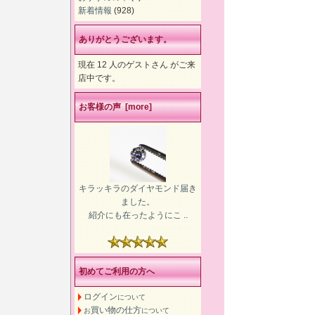
新着情報
(928)
ありがとうございます。
現在 12 人のゲストさん がご来
店中です。
お客様の声 [more]
キラッキラのダイヤモンド届き
ました。
紹介にも在ったようにこ ..
初めてご利用の方へ
ログイン
について
買い物の仕方
お
について