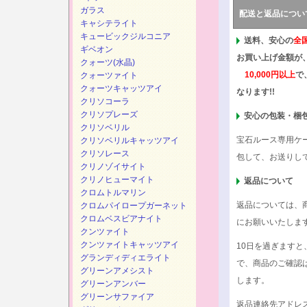
ガラス
配送と返品につい
キャシテライト
キュービックジルコニア
送料、安心の
全
ギベオン
お買い上げ金額が
クォーツ(水晶)
10,000円以上
で
クォーツァイト
クォーツキャッツアイ
なります!!
クリソコーラ
クリソプレーズ
安心の包装・梱
クリソベリル
宝石ルース専用ケ
クリソベリルキャッツアイ
クリソレース
包して、お送りし
クリノゾイサイト
クリノヒューマイト
返品について
クロムトルマリン
返品については、
クロムパイロープガーネット
クロムベスビアナイト
にお願いいたしま
クンツァイト
クンツァイトキャッツアイ
10日を過ぎます
グランディディエライト
で、商品のご確認
グリーンアメシスト
します。
グリーンアンバー
グリーンサファイア
返品連絡先アドレ