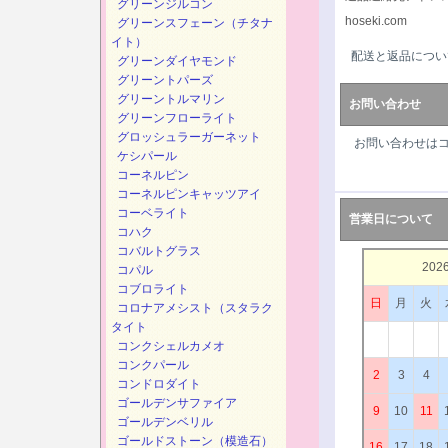
グリーンジルコン
hoseki.com
グリーンスフェーン（チタナ
イト）
配送と返品につい
グリーンダイヤモンド
グリーントパーズ
グリーントルマリン
お問い合わせ
グリーンフローライト
グロッシュラーガーネット
お問い合わせは
ケシパール
コーネルピン
コーネルピンキャッツアイ
コーベライト
営業日について
コハク
コバルトグラス
202
コパル
コブロライト
日
月
火
コロナアメシスト（スタラク
タイト
コンクシェルカメオ
コンクパール
2
3
4
コンドロダイト
ゴールデンサファイア
9
10
11
ゴールデンベリル
ゴールドストーン（模造石）
16
17
18