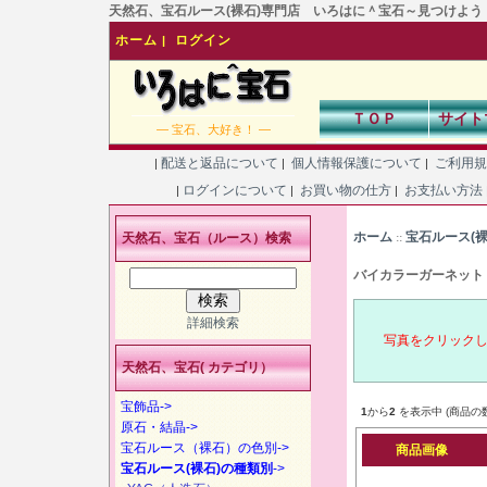
天然石、宝石ルース(裸石)専門店 いろはに＾宝石～見つけよう！あなた
ホーム
ログイン
|
ＴＯＰ
サイト
― 宝石、大好き！ ―
配送と返品について
個人情報保護について
ご利用
|
|
|
ログインについて
お買い物の仕方
お支払い方法
|
|
|
ホーム
宝石ルース(
天然石、宝石（ルース）検索
::
バイカラーガーネット
詳細検索
写真をクリック
天然石、宝石( カテゴリ）
宝飾品->
1
から
2
を表示中 (商品の
原石・結晶->
宝石ルース（裸石）の色別->
商品画像
宝石ルース(裸石)の種類別
->