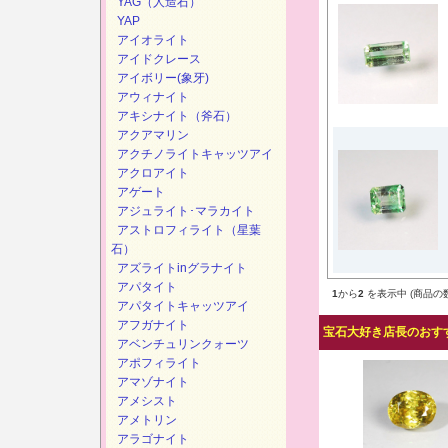
YAG（人造石）
YAP
アイオライト
アイドクレース
アイボリー(象牙)
アウィナイト
アキシナイト（斧石）
アクアマリン
アクチノライトキャッツアイ
アクロアイト
アゲート
アジュライト･マラカイト
アストロフィライト（星葉
石）
アズライトinグラナイト
アパタイト
1
から
2
を表示中 (商品の
アパタイトキャッツアイ
アフガナイト
宝石大好き店長のおすす
アベンチュリンクォーツ
アポフィライト
アマゾナイト
アメシスト
アメトリン
アラゴナイト