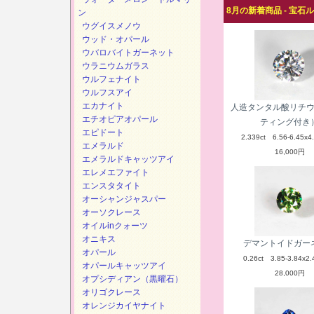
8月の新着商品 - 宝石
ン
ウグイスメノウ
ウッド・オパール
ウバロバイトガーネット
ウラニウムガラス
ウルフェナイト
ウルフスアイ
エカナイト
人造タンタル酸リチ
エチオピアオパール
ティング付き
エピドート
2.339ct 6.56-6.45x4
エメラルド
16,000円
エメラルドキャッツアイ
エレメエファイト
エンスタタイト
オーシャンジャスパー
オーソクレース
オイルinクォーツ
オニキス
デマントイドガー
オパール
0.26ct 3.85-3.84x2.
オパールキャッツアイ
28,000円
オプシディアン（黒曜石）
オリゴクレース
オレンジカイヤナイト