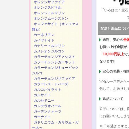
オレンジサファイア
オレンジスピネル
「いろはに＾宝石
オレンジトルマリン
オレンジムーンストン
オンファサイト（オンファス
配送と返品につい
輝石）
カーネリアン
送料、安心の
全
カイヤナイト
カナリートルマリン
お買い上げ金額が
カメレオンジルコン
10,000円以上
で
カラーチェンジアメシスト
なります!!
カラーチェンジガーネット
カラーチェンジキュービック
安心の包装・梱
ジルコ
カラーチェンジサファイア
宝石ルース専用ケ
カラーレス・トパーズ
包して、お送りし
カルコパイライト
カルサイト
返品について
カルセドニー
カンテラオパール
返品については、
ガーデンクォーツ
にお願いいたしま
ガーナイト
ガドリニウム・ガリウム・ガ
10日を過ぎます
ーネッ