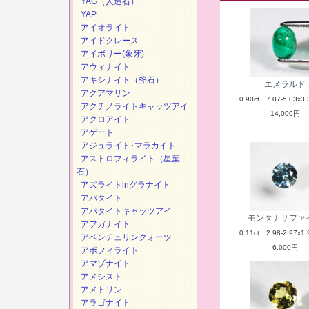
YAG（人造石）
YAP
アイオライト
アイドクレース
アイボリー(象牙)
アウィナイト
アキシナイト（斧石）
エメラルド
アクアマリン
0.90ct 7.07-5.03x3.
アクチノライトキャッツアイ
14,000円
アクロアイト
アゲート
アジュライト･マラカイト
アストロフィライト（星葉
石）
アズライトinグラナイト
アパタイト
アパタイトキャッツアイ
モンタナサファ
アフガナイト
0.11ct 2.98-2.97x1.
アベンチュリンクォーツ
6,000円
アポフィライト
アマゾナイト
アメシスト
アメトリン
アラゴナイト