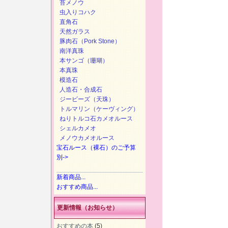
苔メノウ
虫入りコハク
直角石
天然ガラス
豚肉石（Pork Stone）
南洋真珠
本サンゴ（珊瑚）
本真珠
模造石
人造石・合成石
ジービーズ（天珠）
トルマリン（ケーヴィング）
ねりトルコ石カメオルース
シェルカメオ
メノウカメオルース
宝石ルース（裸石）のご予算
別->
新着商品...
おすすめ商品...
更新情報（お知らせ）
おすすめの本
(5)