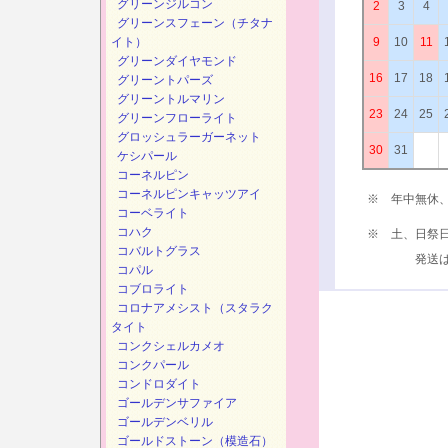
グリーンジルコン
2
3
4
グリーンスフェーン（チタナ
イト）
9
10
11
グリーンダイヤモンド
16
17
18
グリーントパーズ
グリーントルマリン
23
24
25
グリーンフローライト
グロッシュラーガーネット
30
31
ケシパール
コーネルピン
コーネルピンキャッツアイ
※ 年中無休
コーベライト
コハク
※ 土、日祭
コバルトグラス
発送は、次
コパル
コブロライト
コロナアメシスト（スタラク
タイト
コンクシェルカメオ
コンクパール
コンドロダイト
ゴールデンサファイア
ゴールデンベリル
ゴールドストーン（模造石）