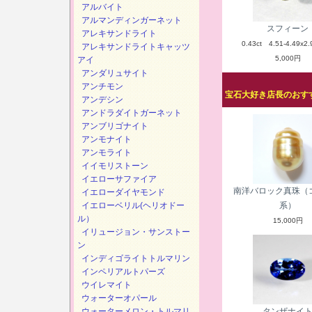
アルバイト
アルマンディンガーネット
スフィーン
アレキサンドライト
0.43ct 4.51-4.49x2.
アレキサンドライトキャッツ
5,000円
アイ
アンダリュサイト
アンチモン
宝石大好き店長のおすす
アンデシン
アンドラダイトガーネット
アンブリゴナイト
アンモナイト
アンモライト
イイモリストーン
イエローサファイア
南洋バロック真珠（
イエローダイヤモンド
イエローベリル(ヘリオドー
系）
ル）
15,000円
イリュージョン・サンストー
ン
インディゴライトトルマリン
インペリアルトパーズ
ウイレマイト
ウォーターオパール
ウォーターメロン・トルマリ
タンザナイ