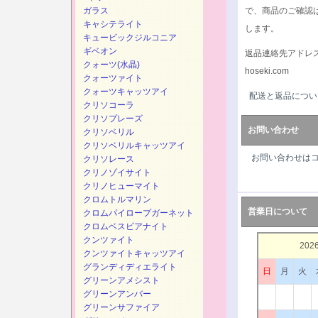
ガラス
で、商品のご確認
キャシテライト
します。
キュービックジルコニア
ギベオン
返品連絡先アドレ
クォーツ(水晶)
hoseki.com
クォーツァイト
クォーツキャッツアイ
配送と返品につい
クリソコーラ
クリソプレーズ
お問い合わせ
クリソベリル
クリソベリルキャッツアイ
お問い合わせは
クリソレース
クリノゾイサイト
クリノヒューマイト
クロムトルマリン
営業日について
クロムパイロープガーネット
クロムベスビアナイト
クンツァイト
202
クンツァイトキャッツアイ
グランディディエライト
日
月
火
グリーンアメシスト
グリーンアンバー
グリーンサファイア