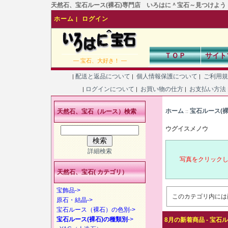
天然石、宝石ルース(裸石)専門店 いろはに＾宝石～見つけよう！あなた
ホーム
ログイン
|
ＴＯＰ
サイト
― 宝石、大好き！ ―
配送と返品について
個人情報保護について
ご利用
|
|
|
ログインについて
お買い物の仕方
お支払い方法
|
|
|
ホーム
宝石ルース(
天然石、宝石（ルース）検索
::
ウグイスメノウ
詳細検索
写真をクリック
天然石、宝石( カテゴリ）
宝飾品->
このカテゴリ内には
原石・結晶->
宝石ルース（裸石）の色別->
宝石ルース(裸石)の種類別
->
8月の新着商品 - 宝石