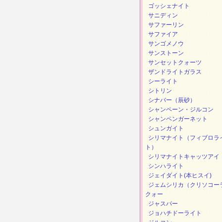
ゴッシェナイト
サニディン
サファーリン
サファイア
サンゴメノウ
サンストーン
サンセットクォーツ
ザンドライトガラス
シーライト
シトリン
シナバー（辰砂）
シャンペーン・ジルコン
シャンペンガーネット
シュンガイト
シリマナイト（フィブロラ
ト）
シリマナイトキャッツアイ
シンハライト
ジェイダイト(本ヒスイ)
ジェムシリカ（クリソコー
クォー
ジャスパー
ジョハチドーライト