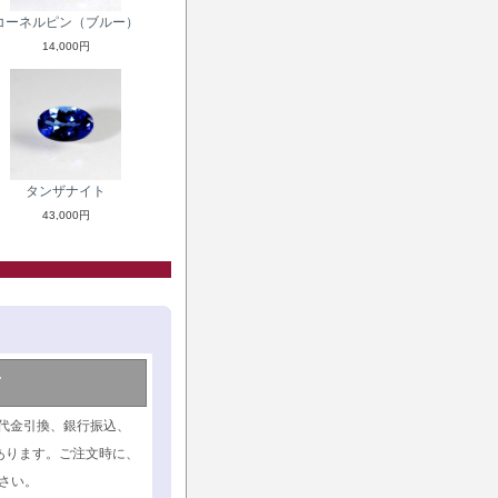
コーネルピン（ブルー）
14,000円
タンザナイト
43,000円
て
代金引換、銀行振込、
あります。ご注文時に、
さい。