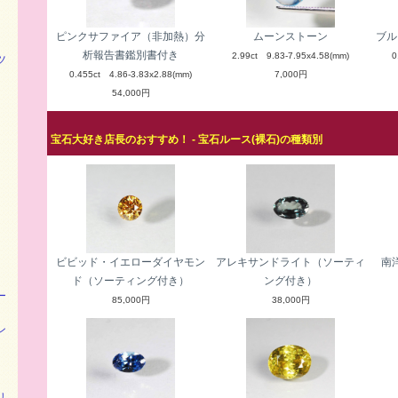
ピンクサファイア（非加熱）分
ムーンストーン
ブル
析報告書鑑別書付き
2.99ct 9.83-7.95x4.58(mm)
0
ツ
0.455ct 4.86-3.83x2.88(mm)
7,000円
54,000円
宝石大好き店長のおすすめ！ - 宝石ルース(裸石)の種類別
ビビッド・イエローダイヤモン
アレキサンドライト（ソーティ
南
ド（ソーティング付き）
ング付き）
ー
85,000円
38,000円
ン
リ