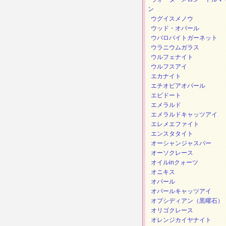
ン
ウグイスメノウ
ウッド・オパール
ウバロバイトガーネット
ウラニウムガラス
ウルフェナイト
ウルフスアイ
エカナイト
エチオピアオパール
エピドート
エメラルド
エメラルドキャッツアイ
エレメエファイト
エンスタタイト
オーシャンジャスパー
オーソクレース
オイルinクォーツ
オニキス
オパール
オパールキャッツアイ
オプシディアン（黒曜石）
オリゴクレース
オレンジカイヤナイト