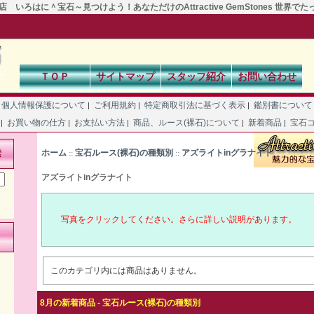
 いろはに＾宝石～見つけよう！あなただけのAttractive GemStones 世界で
ＴＯＰ
サイトマップ
スタッフ紹介
お問い合わせ
個人情報保護について
ご利用規約
特定商取引法に基づく表示
鑑別書につい
|
|
|
て
お買い物の仕方
お支払い方法
商品、ルース(裸石)について
新着商品
宝石
|
|
|
|
|
ホーム
宝石ルース(裸石)の種類別
アズライトinグラナイト
索
::
::
アズライトinグラナイト
写真をクリックしてください。さらに詳しい説明があります。
このカテゴリ内には商品はありません。
8月の新着商品 - 宝石ルース(裸石)の種類別