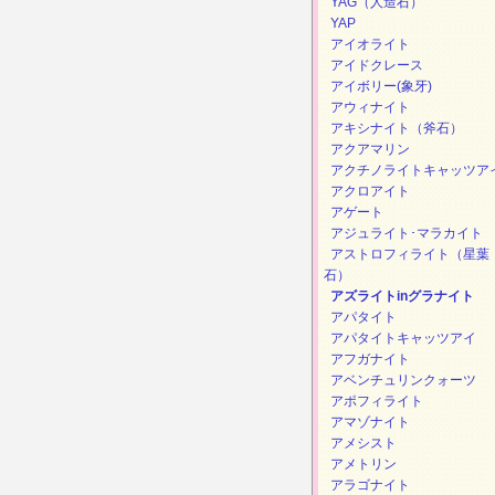
YAG（人造石）
YAP
アイオライト
アイドクレース
アイボリー(象牙)
アウィナイト
アキシナイト（斧石）
アクアマリン
アクチノライトキャッツア
アクロアイト
アゲート
アジュライト･マラカイト
アストロフィライト（星葉
石）
アズライトinグラナイト
アパタイト
アパタイトキャッツアイ
アフガナイト
アベンチュリンクォーツ
アポフィライト
アマゾナイト
アメシスト
アメトリン
アラゴナイト