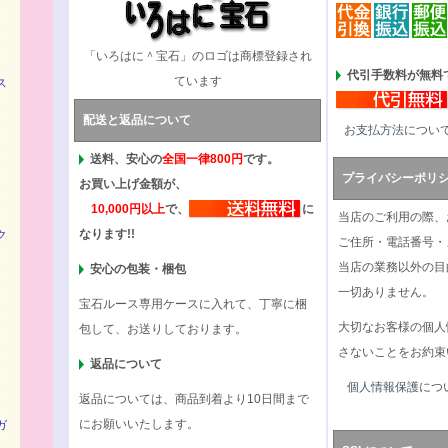
「いろはに＾宝石」のロゴは商標登録され
代引手数料が無料で
ています
ス
配送と返品について
お支払方法につい
送料、安心の
全国一律800円
です。
プライバシーポリ
お買い上げ金額が、
10,000円以上
で、
に
当店のご利用の際、
なります!!
ク
ご住所・電話番号・
当店の業務以外の目
安心の包装・梱包
一切ありません。
宝石ルース専用ケースに入れて、丁寧に梱
大切なお客様の個人
包して、お送りしております。
さないことをお約束
返品について
個人情報保護につ
返品については、商品到着より10日間まで
にお願いいたします。
ガ