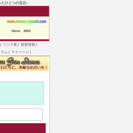
たったひとつの宝石♪
w
w
w
.
i
r
o
h
a
n
i
-
h
o
s
e
k
i
.
c
o
m
Since 2003
て
リンク集
更新情報
|
|
|
コラム
マイページ
|
|