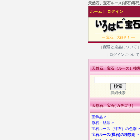
天然石、宝石ルース(裸石)専門店
ホーム
ログイン
|
― 宝石、大好き！ ―
配送と返品について
|
|
ログインについ
|
天然石、宝石（ルース）検
詳細検索
天然石、宝石( カテゴリ）
宝飾品->
原石・結晶->
宝石ルース（裸石）の色別->
宝石ルース(裸石)の種類別
->