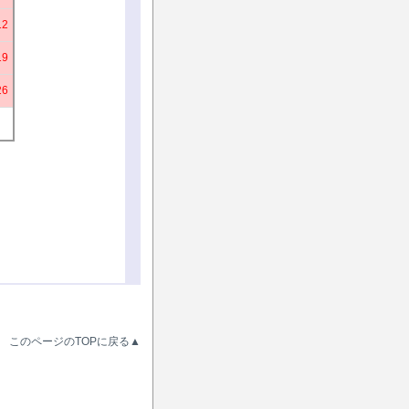
12
19
26
このページのTOPに戻る▲