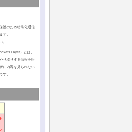
保護のため暗号化通信
ます。
い。
ockets Layer）とは、
やり取りする情報を暗
者に内容を見られない
です。
土
5