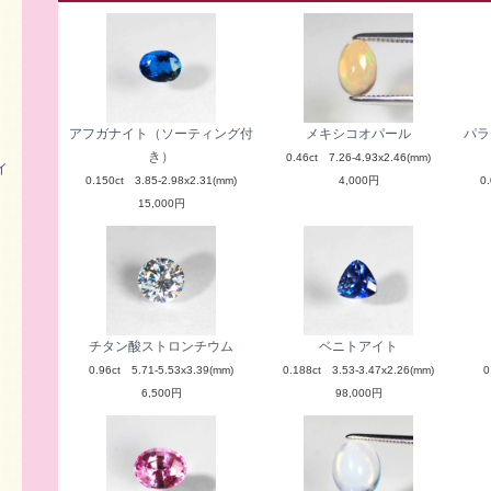
アフガナイト（ソーティング付
メキシコオパール
パラ
き）
0.46ct 7.26-4.93x2.46(mm)
イ
0.150ct 3.85-2.98x2.31(mm)
4,000円
0
15,000円
チタン酸ストロンチウム
ベニトアイト
0.96ct 5.71-5.53x3.39(mm)
0.188ct 3.53-3.47x2.26(mm)
0
6,500円
98,000円