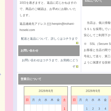
SSLについて
10日を過ぎますと、返品に応じかねますの
で、商品のご確認は、お早めにお願いいた
します。
当店は、個人情報
返品連絡先アドレス
henpin@irohani-
ＳＳＬを採用してい
hoseki.com
安心してご利用下さ
配送と返品について、詳しくはコチラまで
※ SSL（Secure S
お客様と当店の間で
お問い合わせ
号化して送り、第三
お問い合わせはコチラまで、お気軽にどう
ように保護する技術
ぞ
ト
営業日について
2026年8月
2026年9月
日
月
火
水
木
金
土
日
月
火
水
木
金
1
1
2
3
4