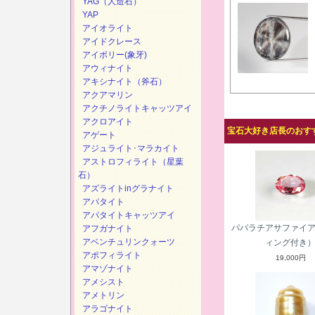
YAG（人造石）
YAP
アイオライト
アイドクレース
アイボリー(象牙)
アウィナイト
アキシナイト（斧石）
アクアマリン
アクチノライトキャッツアイ
アクロアイト
宝石大好き店長のおすす
アゲート
アジュライト･マラカイト
アストロフィライト（星葉
石）
アズライトinグラナイト
アパタイト
アパタイトキャッツアイ
パパラチアサファイ
アフガナイト
アベンチュリンクォーツ
ィング付き
アポフィライト
19,000円
アマゾナイト
アメシスト
アメトリン
アラゴナイト