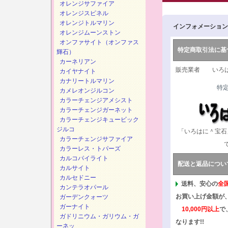
オレンジサファイア
オレンジスピネル
オレンジトルマリン
インフォメーション
オレンジムーンストン
オンファサイト（オンファス
特定商取引法に基
輝石）
カーネリアン
販売業者 いろは
カイヤナイト
カナリートルマリン
特
カメレオンジルコン
カラーチェンジアメシスト
カラーチェンジガーネット
カラーチェンジキュービック
ジルコ
「いろはに＾宝石
カラーチェンジサファイア
カラーレス・トパーズ
カルコパイライト
配送と返品につい
カルサイト
カルセドニー
送料、安心の
全
カンテラオパール
お買い上げ金額が
ガーデンクォーツ
ガーナイト
10,000円以上
で
ガドリニウム・ガリウム・ガ
なります!!
ーネッ