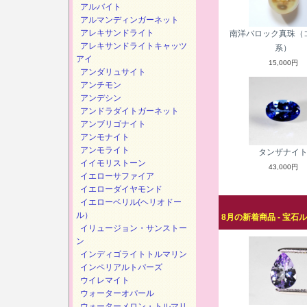
アルバイト
アルマンディンガーネット
アレキサンドライト
南洋バロック真珠（
アレキサンドライトキャッツ
系）
アイ
15,000円
アンダリュサイト
アンチモン
アンデシン
アンドラダイトガーネット
アンブリゴナイト
アンモナイト
アンモライト
タンザナイ
イイモリストーン
43,000円
イエローサファイア
イエローダイヤモンド
イエローベリル(ヘリオドー
ル）
8月の新着商品 - 宝石
イリュージョン・サンストー
ン
インディゴライトトルマリン
インペリアルトパーズ
ウイレマイト
ウォーターオパール
ウォーターメロン・トルマリ