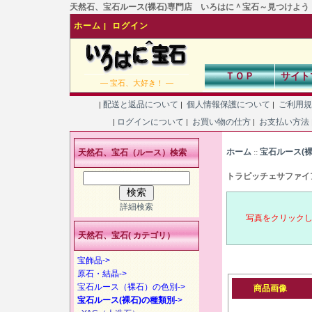
天然石、宝石ルース(裸石)専門店 いろはに＾宝石～見つけよう！あなた
ホーム
ログイン
|
ＴＯＰ
サイト
― 宝石、大好き！ ―
配送と返品について
個人情報保護について
ご利用
|
|
|
ログインについて
お買い物の仕方
お支払い方法
|
|
|
ホーム
宝石ルース(
天然石、宝石（ルース）検索
::
トラピッチェサファイ
詳細検索
写真をクリック
天然石、宝石( カテゴリ）
宝飾品->
原石・結晶->
宝石ルース（裸石）の色別->
商品画像
宝石ルース(裸石)の種類別
->