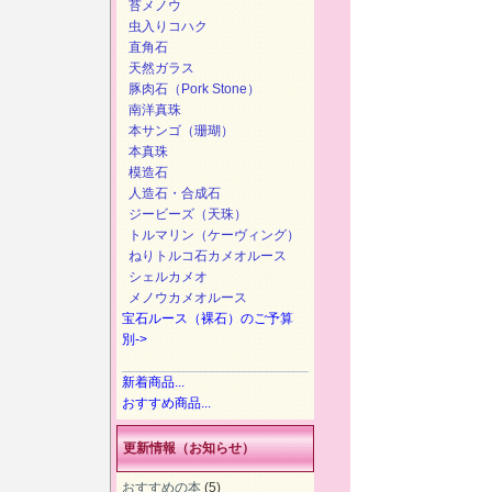
苔メノウ
虫入りコハク
直角石
天然ガラス
豚肉石（Pork Stone）
南洋真珠
本サンゴ（珊瑚）
本真珠
模造石
人造石・合成石
ジービーズ（天珠）
トルマリン（ケーヴィング）
ねりトルコ石カメオルース
シェルカメオ
メノウカメオルース
宝石ルース（裸石）のご予算
別->
新着商品...
おすすめ商品...
更新情報（お知らせ）
おすすめの本
(5)