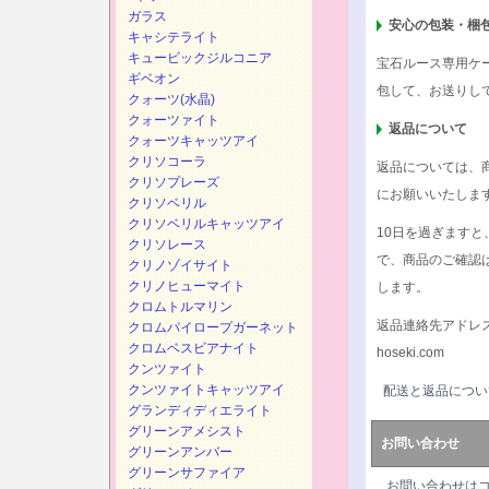
ガラス
安心の包装・梱
キャシテライト
キュービックジルコニア
宝石ルース専用ケ
ギベオン
包して、お送りし
クォーツ(水晶)
クォーツァイト
返品について
クォーツキャッツアイ
クリソコーラ
返品については、
クリソプレーズ
にお願いいたしま
クリソベリル
クリソベリルキャッツアイ
10日を過ぎます
クリソレース
で、商品のご確認
クリノゾイサイト
クリノヒューマイト
します。
クロムトルマリン
返品連絡先アドレ
クロムパイロープガーネット
クロムベスビアナイト
hoseki.com
クンツァイト
クンツァイトキャッツアイ
配送と返品につい
グランディディエライト
グリーンアメシスト
お問い合わせ
グリーンアンバー
グリーンサファイア
お問い合わせは