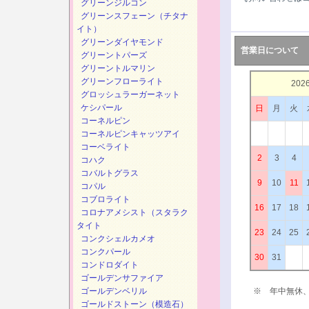
グリーンジルコン
グリーンスフェーン（チタナ
イト）
グリーンダイヤモンド
営業日について
グリーントパーズ
グリーントルマリン
グリーンフローライト
202
グロッシュラーガーネット
ケシパール
日
月
火
コーネルピン
コーネルピンキャッツアイ
コーベライト
2
3
4
コハク
コバルトグラス
9
10
11
コパル
コブロライト
16
17
18
コロナアメシスト（スタラク
タイト
23
24
25
コンクシェルカメオ
コンクパール
30
31
コンドロダイト
ゴールデンサファイア
ゴールデンベリル
※ 年中無休
ゴールドストーン（模造石）