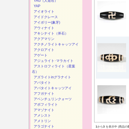
YAG（人造石）
YAP
アイオライト
アイドクレース
アイボリー(象牙)
アウィナイト
アキシナイト（斧石）
アクアマリン
アクチノライトキャッツアイ
アクロアイト
アゲート
アジュライト･マラカイト
アストロフィライト（星葉
石）
アズライトinグラナイト
アパタイト
アパタイトキャッツアイ
アフガナイト
アベンチュリンクォーツ
アポフィライト
アマゾナイト
アメシスト
アメトリン
アラゴナイト
1
から
3
を表示中 (商品の