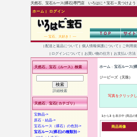
天然石、宝石ルース(裸石)専門店 いろはに＾宝石～見つけよう！あなた
ホーム
ログイン
|
ＴＯＰ
サイト
― 宝石、大好き！ ―
配送と返品について
個人情報保護について
ご利用
|
|
|
ログインについて
お買い物の仕方
お支払い方法
|
|
|
ホーム
宝石ルース(
天然石、宝石（ルース）検索
::
ジービーズ（天珠）
詳細検索
写真をクリック
天然石、宝石( カテゴリ）
宝飾品->
1
から
3
を表示中 (商品の
原石・結晶->
宝石ルース（裸石）の色別->
商品画像
宝石ルース(裸石)の種類別
->