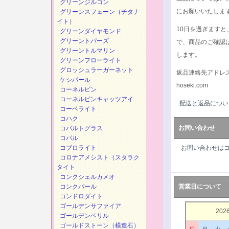
グリーンジルコン
にお願いいたしま
グリーンスフェーン（チタナ
イト）
10日を過ぎます
グリーンダイヤモンド
グリーントパーズ
で、商品のご確認
グリーントルマリン
します。
グリーンフローライト
グロッシュラーガーネット
返品連絡先アドレ
ケシパール
hoseki.com
コーネルピン
コーネルピンキャッツアイ
配送と返品につい
コーベライト
コハク
お問い合わせ
コバルトグラス
コパル
コブロライト
お問い合わせは
コロナアメシスト（スタラク
タイト
コンクシェルカメオ
コンクパール
営業日について
コンドロダイト
ゴールデンサファイア
202
ゴールデンベリル
ゴールドストーン（模造石）