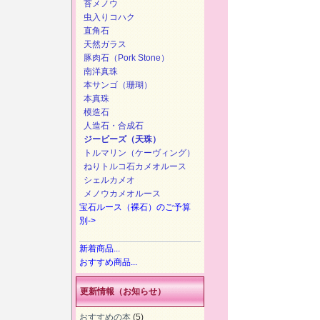
苔メノウ
虫入りコハク
直角石
天然ガラス
豚肉石（Pork Stone）
南洋真珠
本サンゴ（珊瑚）
本真珠
模造石
人造石・合成石
ジービーズ（天珠）
トルマリン（ケーヴィング）
ねりトルコ石カメオルース
シェルカメオ
メノウカメオルース
宝石ルース（裸石）のご予算
別->
新着商品...
おすすめ商品...
更新情報（お知らせ）
おすすめの本
(5)