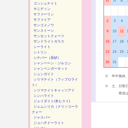
日
月
火
ゴッシェナイト
サニディン
サファーリン
サファイア
2
3
4
サンゴメノウ
サンストーン
9
10
11
サンセットクォーツ
ザンドライトガラス
16
17
18
シーライト
23
24
25
シトリン
シナバー（辰砂）
30
31
シャンペーン・ジルコン
シャンペンガーネット
シュンガイト
※ 年中無休
シリマナイト（フィブロライ
ト）
※ 土、日祭
シリマナイトキャッツアイ
発送は、次
シンハライト
ジェイダイト(本ヒスイ)
ジェムシリカ（クリソコーラ
クォー
ジャスパー
ジョハチドーライト