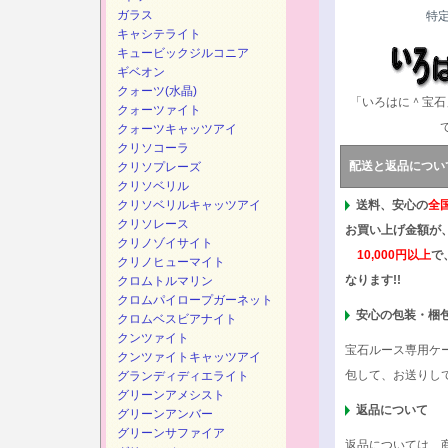
ガラス
特
キャシテライト
キュービックジルコニア
ギベオン
クォーツ(水晶)
「いろはに＾宝石
クォーツァイト
クォーツキャッツアイ
クリソコーラ
配送と返品につい
クリソプレーズ
クリソベリル
クリソベリルキャッツアイ
送料、安心の
全
クリソレース
お買い上げ金額が
クリノゾイサイト
10,000円以上
で
クリノヒューマイト
なります!!
クロムトルマリン
クロムパイロープガーネット
安心の包装・梱
クロムベスビアナイト
クンツァイト
宝石ルース専用ケ
クンツァイトキャッツアイ
包して、お送りし
グランディディエライト
グリーンアメシスト
返品について
グリーンアンバー
グリーンサファイア
返品については、