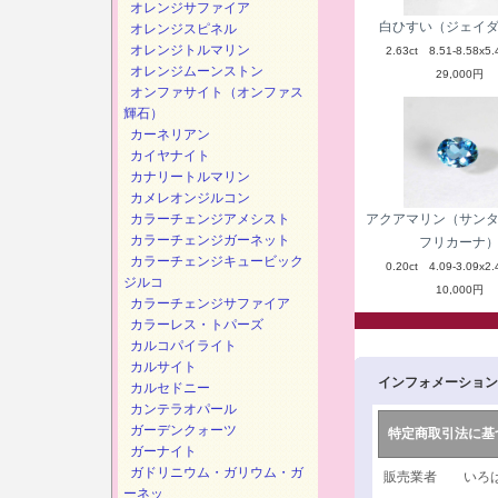
オレンジサファイア
白ひすい（ジェイ
オレンジスピネル
オレンジトルマリン
2.63ct 8.51-8.58x5.
オレンジムーンストン
29,000円
オンファサイト（オンファス
輝石）
カーネリアン
カイヤナイト
カナリートルマリン
カメレオンジルコン
カラーチェンジアメシスト
アクアマリン（サン
カラーチェンジガーネット
フリカーナ
カラーチェンジキュービック
0.20ct 4.09-3.09x2.
ジルコ
10,000円
カラーチェンジサファイア
カラーレス・トパーズ
カルコパイライト
カルサイト
インフォメーション
カルセドニー
カンテラオパール
ガーデンクォーツ
特定商取引法に基
ガーナイト
ガドリニウム・ガリウム・ガ
販売業者 いろは
ーネッ