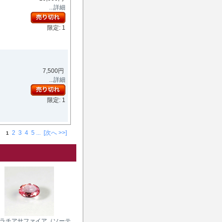
...詳細
限定: 1
7,500円
...詳細
限定: 1
2
3
4
5
...
[次へ >>]
1
ラチアサファイア（ソーテ