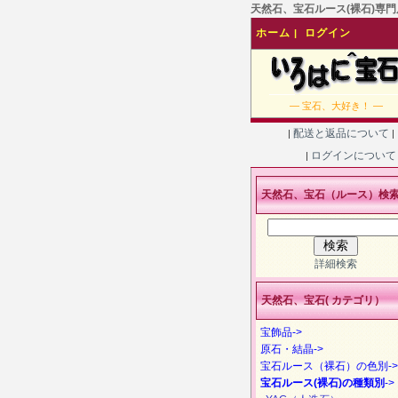
天然石、宝石ルース(裸石)専門店
ホーム
ログイン
|
― 宝石、大好き！ ―
配送と返品について
|
|
ログインについ
|
天然石、宝石（ルース）検
詳細検索
天然石、宝石( カテゴリ）
宝飾品->
原石・結晶->
宝石ルース（裸石）の色別->
宝石ルース(裸石)の種類別
->