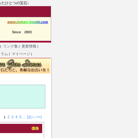
たったひとつの宝石♪
w
w
w
.
i
r
o
h
a
n
i
-
h
o
s
e
k
i
.
c
o
m
Since 2003
て
リンク集
更新情報
|
|
|
コラム
マイページ
|
|
2
3
4
5
...
[次へ >>]
1
価格