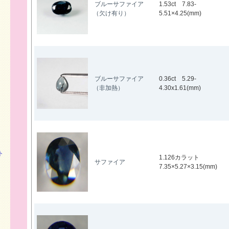
ブルーサファイア
1.53ct 7.83-
（欠け有り）
5.51×4.25(mm)
ブルーサファイア
0.36ct 5.29-
（非加熱）
4.30x1.61(mm)
ト
1.126カラット
サファイア
7.35×5.27×3.15(mm)