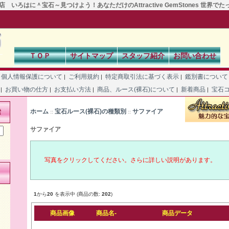
 いろはに＾宝石～見つけよう！あなただけのAttractive GemStones 世界で
ＴＯＰ
サイトマップ
スタッフ紹介
お問い合わせ
個人情報保護について
ご利用規約
特定商取引法に基づく表示
鑑別書につい
|
|
|
て
お買い物の仕方
お支払い方法
商品、ルース(裸石)について
新着商品
宝石
|
|
|
|
|
ホーム
宝石ルース(裸石)の種類別
サファイア
索
::
::
サファイア
写真をクリックしてください。さらに詳しい説明があります。
1
から
20
を表示中 (商品の数:
202
)
商品画像
商品名-
商品データ