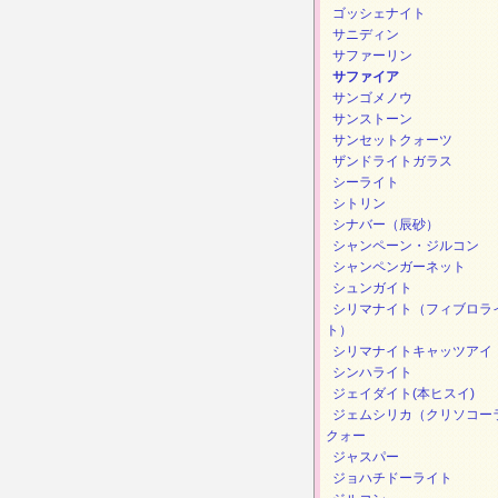
ゴッシェナイト
サニディン
サファーリン
サファイア
サンゴメノウ
サンストーン
サンセットクォーツ
ザンドライトガラス
シーライト
シトリン
シナバー（辰砂）
シャンペーン・ジルコン
シャンペンガーネット
シュンガイト
シリマナイト（フィブロラ
ト）
シリマナイトキャッツアイ
シンハライト
ジェイダイト(本ヒスイ)
ジェムシリカ（クリソコー
クォー
ジャスパー
ジョハチドーライト