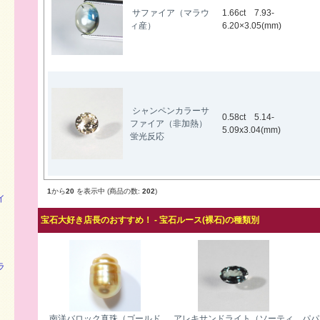
サファイア（マラウ
1.66ct 7.93-
ィ産）
6.20×3.05(mm)
シャンペンカラーサ
0.58ct 5.14-
ファイア（非加熱）
5.09x3.04(mm)
蛍光反応
1
から
20
を表示中 (商品の数:
202
)
イ
宝石大好き店長のおすすめ！ - 宝石ルース(裸石)の種類別
ラ
南洋バロック真珠（ゴールド
アレキサンドライト（ソーティ
パパ