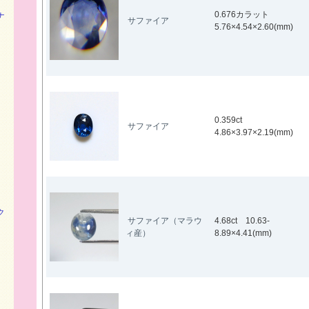
0.676カラット
ナ
サファイア
5.76×4.54×2.60(mm)
0.359ct
サファイア
4.86×3.97×2.19(mm)
ク
サファイア（マラウ
4.68ct 10.63-
ィ産）
8.89×4.41(mm)
）