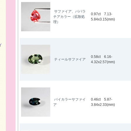
サファイア、パパラ
0.97ct 7.13-
チアカラー（拡散処
5.84x3.15(mm)
理）
イ
0.58ct 6.16-
ティールサファイア
4.32x2.57(mm)
バイカラーサファイ
0.46ct 5.87-
ア
3.84x2.33(mm)