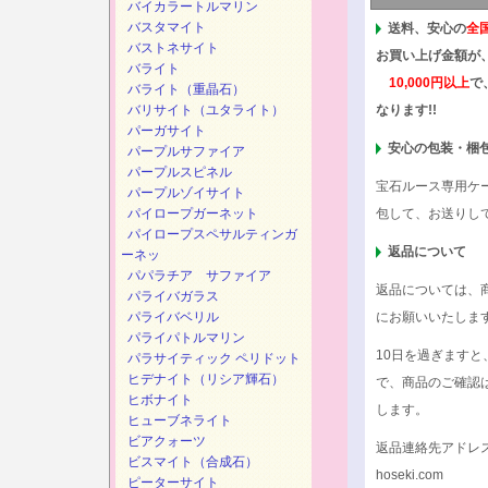
バイカラートルマリン
バスタマイト
送料、安心の
全
バストネサイト
お買い上げ金額が
バライト
10,000円以上
で
バライト（重晶石）
バリサイト（ユタライト）
なります!!
パーガサイト
安心の包装・梱
パープルサファイア
パープルスピネル
宝石ルース専用ケ
パープルゾイサイト
パイロープガーネット
包して、お送りし
パイロープスペサルティンガ
返品について
ーネッ
パパラチア サファイア
返品については、
パライバガラス
パライバベリル
にお願いいたしま
パライパトルマリン
10日を過ぎます
パラサイティック ペリドット
ヒデナイト（リシア輝石）
で、商品のご確認
ヒボナイト
します。
ヒューブネライト
ビアクォーツ
返品連絡先アドレ
ビスマイト（合成石）
hoseki.com
ピーターサイト