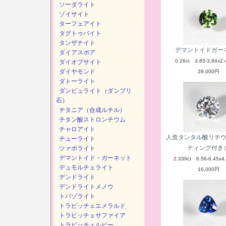
ソーダライト
ゾイサイト
ターフェアイト
タグトゥパイト
タンザナイト
デマントイドガー
ダイアスポア
0.26ct 3.85-3.84x2.
ダイオプサイト
ダイヤモンド
28,000円
ダトーライト
ダンビュライト（ダンブリ
石）
チタニア（合成ルチル）
チタン酸ストロンチウム
チャロアイト
人造タンタル酸リチ
チューライト
ティング付き
ツァボライト
デマントイド・ガーネット
2.339ct 6.56-6.45x4
デュモルチェライト
16,000円
デンドライト
デンドライトメノウ
トパゾライト
トラピッチェエメラルド
トラピッチェサファイア
トラピッチェルビー