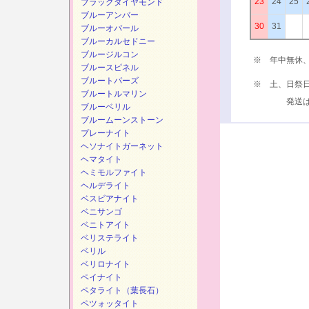
23
24
25
ブラックダイヤモンド
ブルーアンバー
30
31
ブルーオパール
ブルーカルセドニー
ブルージルコン
※ 年中無休
ブルースピネル
ブルートパーズ
※ 土、日祭
ブルートルマリン
発送は、次
ブルーベリル
ブルームーンストーン
プレーナイト
ヘソナイトガーネット
ヘマタイト
ヘミモルファイト
ヘルデライト
ベスビアナイト
ベニサンゴ
ベニトアイト
ベリステライト
ベリル
ベリロナイト
ペイナイト
ペタライト（葉長石）
ペツォッタイト