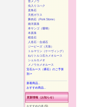
苔メノウ
虫入りコハク
直角石
天然ガラス
豚肉石（Pork Stone）
南洋真珠
本サンゴ（珊瑚）
本真珠
模造石
人造石・合成石
ジービーズ（天珠）
トルマリン（ケーヴィング）
ねりトルコ石カメオルース
シェルカメオ
メノウカメオルース
宝石ルース（裸石）のご予算
別->
新着商品...
おすすめ商品...
更新情報（お知らせ）
おすすめの本
(5)