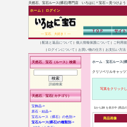
天然石、宝石ルース(裸石)専門店 いろはに＾宝石～見つけよう！あなた
ホーム
ログイン
|
ＴＯＰ
サイト
― 宝石、大好き！ ―
配送と返品について
個人情報保護について
ご利用
|
|
|
ログインについて
お買い物の仕方
お支払い方法
|
|
|
ホーム
宝石ルース(
天然石、宝石（ルース）検索
::
クリソベリルキャッツ
詳細検索
写真をクリック
天然石、宝石( カテゴリ）
宝飾品->
1
から
20
を表示中 (商品の
原石・結晶->
宝石ルース（裸石）の色別->
商品画像
宝石ルース(裸石)の種類別
->