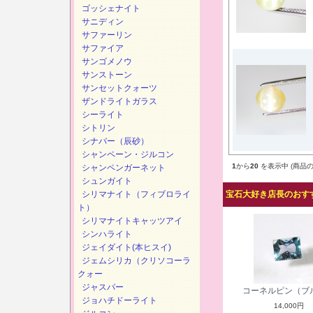
ゴッシェナイト
サニディン
サファーリン
サファイア
サンゴメノウ
サンストーン
サンセットクォーツ
ザンドライトガラス
シーライト
シトリン
シナバー（辰砂）
シャンペーン・ジルコン
1
から
20
を表示中 (商品の
シャンペンガーネット
シュンガイト
シリマナイト（フィブロライ
宝石大好き店長のおすす
ト）
シリマナイトキャッツアイ
シンハライト
ジェイダイト(本ヒスイ)
ジェムシリカ（クリソコーラ
クォー
ジャスパー
コーネルピン（ブ
ジョハチドーライト
14,000円