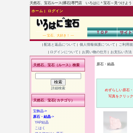
天然石、宝石ルース(裸石)専門店 いろはに＾宝石～見つけよう！あなた
ホーム
ログイン
|
ＴＯＰ
サイト
― 宝石、大好き！ ―
配送と返品について
個人情報保護について
ご利用
|
|
|
ログインについて
お買い物の仕方
お支払い方法
|
|
|
原石・結晶
天然石、宝石（ルース）検索
詳細検索
めずらしい原石
写真をクリック
天然石、宝石( カテゴリ）
宝飾品->
原石・結晶
->
YAP結晶
こはく