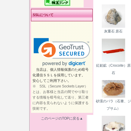
SSLについて
灰重石 原石
紅鉛鉱（Crocoite）原
当店は、個人情報保護のため暗号
石
化通信ＳＳＬを採用しています。
安心してご利用下さい。
※ SSL（Secure Sockets Layer）
とは、お客様と当店の間でやり取り
する情報を暗号化して送り、第三者
砂漠のバラ（石膏、ジ
に内容を見られないように保護する
技術です。
プサム）
このページのTOPに戻る▲