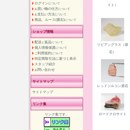
ログイン
について
イト）
買い物の仕方
お
について
支払い方法
お
について
商品、ルース(裸石)
について
ショップ情報
配送
返品
と
について
リビアングラス（原
個人情報保護
について
石）
利用規約
ご
について
特定商取引法に基づく表示
スタッフ紹介
問い合わせ
お
サイトマップ
レッドジルコン原石
サイトマップ
リンク集
ロードクロサイト
リンク集です。