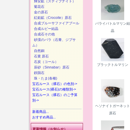
輝安鉱（スティブナイト）
菊花石
金の原石
紅鉛鉱（Crocoite）原石
合成ブルーサファイアブール
パライバトルマリン結
合成ルビー結晶
晶
合成石その他
砂漠のバラ（石膏、ジプサ
ム）
自然銅
石黄 原石
石炭（コール）
ブラックトルマリン
辰砂（Sinnabar）原石
鉄隕石
珠・たま(各種)
宝石ルース（裸石）の色別->
宝石ルース(裸石)の種類別->
宝石ルース（裸石）のご予算
別->
ヘソナイトガーネット
新着商品...
原石
おすすめ商品...
更新情報（お知らせ）