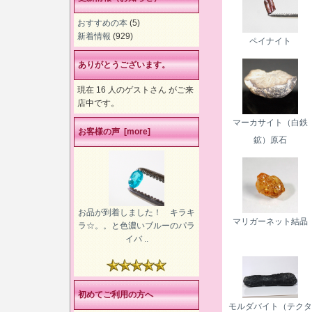
おすすめの本
(5)
新着情報
(929)
ペイナイト
ありがとうございます。
現在 16 人のゲストさん がご来
店中です。
マーカサイト（白鉄
お客様の声 [more]
鉱）原石
お品が到着しました！ キラキ
マリガーネット結晶
ラ☆。。と色濃いブルーのパラ
イバ ..
初めてご利用の方へ
モルダバイト（テクタ