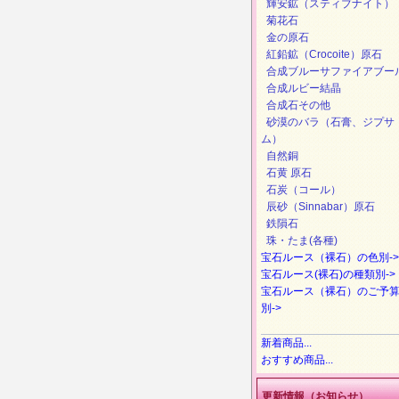
輝安鉱（スティブナイト）
菊花石
金の原石
紅鉛鉱（Crocoite）原石
合成ブルーサファイアブー
合成ルビー結晶
合成石その他
砂漠のバラ（石膏、ジプサ
ム）
自然銅
石黄 原石
石炭（コール）
辰砂（Sinnabar）原石
鉄隕石
珠・たま(各種)
宝石ルース（裸石）の色別->
宝石ルース(裸石)の種類別->
宝石ルース（裸石）のご予
別->
新着商品...
おすすめ商品...
更新情報（お知らせ）