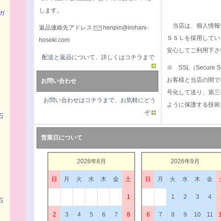
します。
ガ
当店は、個人情報
返品連絡先アドレス
henpin@irohani-
ＳＳＬを採用してい
hoseki.com
安心してご利用下さ
配送と返品について、詳しくはコチラまで
※ SSL（Secure S
お客様と当店の間で
お問い合わせ
号化して送り、第三
お問い合わせはコチラまで、お気軽にどう
ように保護する技術
ぞ
石
営業日について
2026年8月
2026年9月
日
月
火
水
木
金
土
日
月
火
水
木
金
1
1
2
3
4
石
2
3
4
5
6
7
8
6
7
8
9
10
11