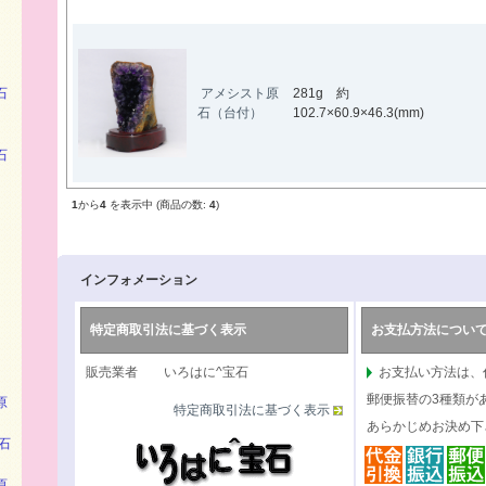
石
アメシスト原
281g 約
石（台付）
102.7×60.9×46.3(mm)
石
1
から
4
を表示中 (商品の数:
4
)
インフォメーション
特定商取引法に基づく表示
お支払方法につい
販売業者 いろはに^宝石
お支払い方法は、
郵便振替の3種類が
原
特定商取引法に基づく表示
あらかじめお決め下
石
原