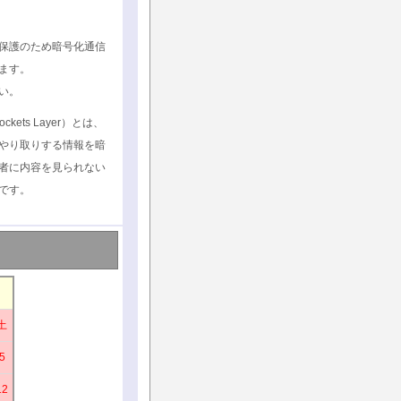
保護のため暗号化通信
ます。
い。
ockets Layer）とは、
やり取りする情報を暗
者に内容を見られない
です。
土
5
12