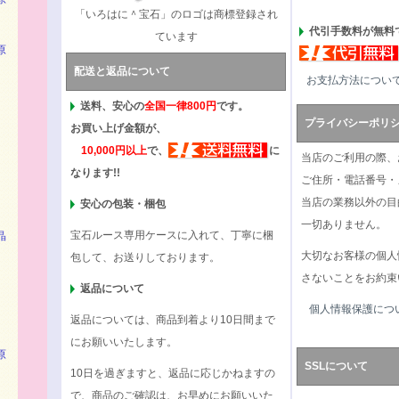
「いろはに＾宝石」のロゴは商標登録され
代引手数料が無料で
ています
原
配送と返品について
お支払方法につい
送料、安心の
全国一律800円
です。
プライバシーポリ
お買い上げ金額が、
10,000円以上
で、
に
当店のご利用の際、
なります!!
ご住所・電話番号・
当店の業務以外の目
安心の包装・梱包
）
一切ありません。
宝石ルース専用ケースに入れて、丁寧に梱
晶
大切なお客様の個人
包して、お送りしております。
さないことをお約束
返品について
個人情報保護につ
返品については、商品到着より10日間まで
にお願いいたします。
原
SSLについて
10日を過ぎますと、返品に応じかねますの
で、商品のご確認は、お早めにお願いいた