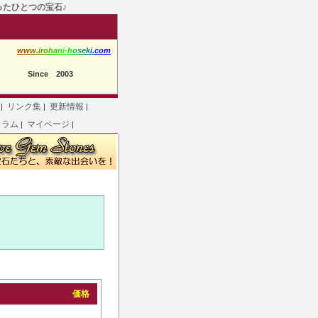
たったひとつの宝石♪
w
w
w
.
i
r
o
h
a
n
i
-
h
o
s
e
k
i
.
c
o
m
Since 2003
て
リンク集
更新情報
|
|
|
コラム
マイページ
|
|
価格