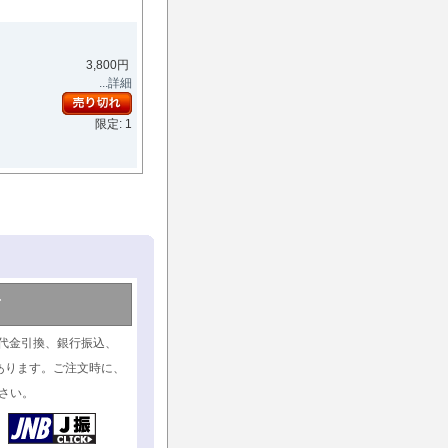
3,800円
...詳細
限定: 1
て
代金引換、銀行振込、
あります。ご注文時に、
さい。