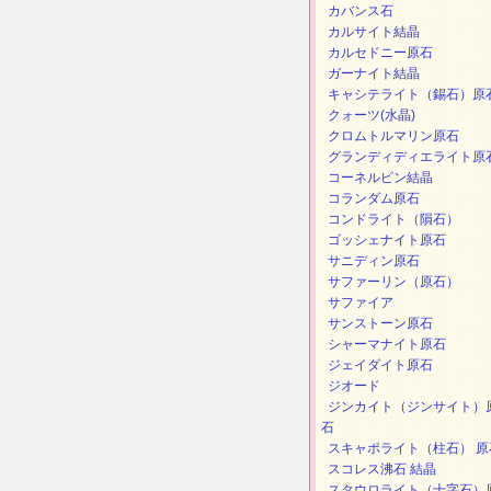
カバンス石
カルサイト結晶
カルセドニー原石
ガーナイト結晶
キャシテライト（錫石）原
クォーツ(水晶)
クロムトルマリン原石
グランディディエライト原
コーネルピン結晶
コランダム原石
コンドライト（隕石）
ゴッシェナイト原石
サニディン原石
サファーリン（原石）
サファイア
サンストーン原石
シャーマナイト原石
ジェイダイト原石
ジオード
ジンカイト（ジンサイト）
石
スキャポライト（柱石） 原
スコレス沸石 結晶
スタウロライト（十字石）