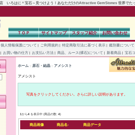
 いろはに＾宝石～見つけよう！あなただけのAttractive GemStones 世界で
ＴＯＰ
サイトマップ
スタッフ紹介
お問い合わせ
個人情報保護について
ご利用規約
特定商取引法に基づく表示
鑑別書につい
|
|
|
て
お買い物の仕方
お支払い方法
商品、ルース(裸石)について
新着商品
宝石
|
|
|
|
|
ホーム
原石・結晶
アメシスト
索
::
::
アメシスト
写真をクリックしてください。さらに詳しい説明があります。
1
から
4
を表示中 (商品の数:
4
)
商品画像
商品名-
商品データ