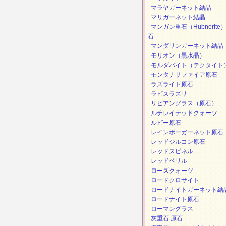
マラヤガーネット結晶
マリガーネット結晶
マンガン重石（Hubnerite
石
マンダリンガーネット結晶
モリオン（黒水晶）
モルダバイト（テクタイト
モンタナサファイア原石
ラズライト原石
ラピスラズリ
リビアングラス（原石）
ルチレイテッドクォーツ
ルビー原石
レインボーガーネット原石
レッドジルコン原石
レッドスピネル
レッドベリル
ローズクォーツ
ロードクロサイト
ロードナイトガーネット結
ロードナイト原石
ローマングラス
灰重石 原石