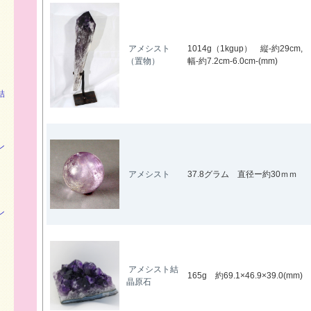
アメシスト
1014g（1kgup） 縦-約29cm,
（置物）
幅-約7.2cm-6.0cm-(mm)
結
ン
アメシスト
37.8グラム 直径ー約30ｍｍ
ン
アメシスト結
165g 約69.1×46.9×39.0(mm)
晶原石