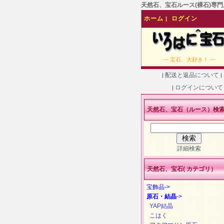
天然石、宝石ルース(裸石)専門店
ホーム
ログイン
|
― 宝石、大好き！ ―
配送と返品について
|
|
ログインについ
|
天然石、宝石（ルース）検
詳細検索
天然石、宝石( カテゴリ）
宝飾品->
原石・結晶
->
YAP結晶
こはく