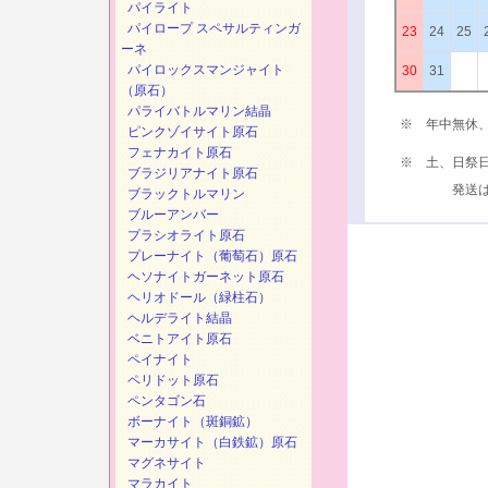
パイライト
パイロープ スペサルティンガ
23
24
25
ーネ
パイロックスマンジャイト
30
31
（原石）
パライバトルマリン結晶
※ 年中無休
ピンクゾイサイト原石
フェナカイト原石
※ 土、日祭
ブラジリアナイト原石
発送は、次
ブラックトルマリン
ブルーアンバー
プラシオライト原石
プレーナイト（葡萄石）原石
ヘソナイトガーネット原石
ヘリオドール（緑柱石）
ヘルデライト結晶
ベニトアイト原石
ペイナイト
ペリドット原石
ペンタゴン石
ボーナイト（斑銅鉱）
マーカサイト（白鉄鉱）原石
マグネサイト
マラカイト