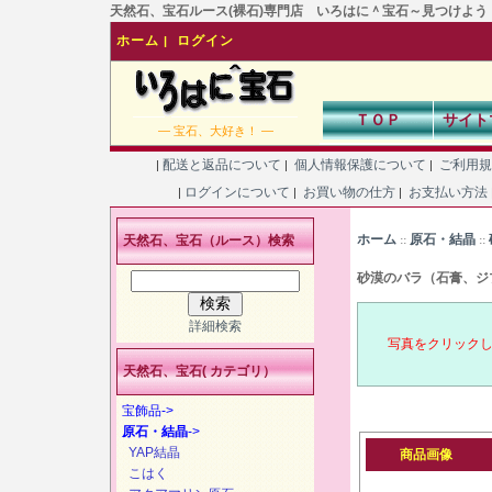
天然石、宝石ルース(裸石)専門店 いろはに＾宝石～見つけよう！あなた
ホーム
ログイン
|
ＴＯＰ
サイト
― 宝石、大好き！ ―
配送と返品について
個人情報保護について
ご利用
|
|
|
ログインについて
お買い物の仕方
お支払い方法
|
|
|
ホーム
原石・結晶
天然石、宝石（ルース）検索
::
::
砂漠のバラ（石膏、ジ
詳細検索
写真をクリック
天然石、宝石( カテゴリ）
宝飾品->
原石・結晶
->
YAP結晶
商品画像
こはく