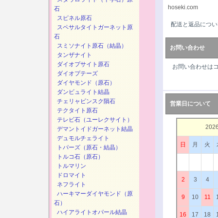
hoseki.com
石
スピネル原石
配送と返品につい
スペサルタイトガーネット原
石
スミソナイト原石（結晶）
お問い合わせ
タンザナイト
ダイオプサイト原石
お問い合わせは
ダイオプテーズ
ダイヤモンド（原石）
ダンビュライト結晶
チェリャビンスク隕石
営業日について
テクタイト原石
テレビ石（ユーレクサイト）
202
デマントイドガーネット結晶
デュモルチェライト
日
月
火
トパーズ（原石・結晶）
トルコ石（原石）
トルマリン
ドロマイト
2
3
4
ネフライト
ハーキマーダイヤモンド（原
9
10
11
石）
ハイアライトオパール結晶
16
17
18