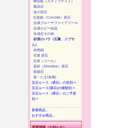
輝安鉱（スティブナイト）
菊花石
金の原石
紅鉛鉱（Crocoite）原石
合成ブルーサファイアブール
合成ルビー結晶
合成石その他
砂漠のバラ（石膏、ジプサ
ム）
自然銅
石黄 原石
石炭（コール）
辰砂（Sinnabar）原石
鉄隕石
珠・たま(各種)
宝石ルース（裸石）の色別->
宝石ルース(裸石)の種類別->
宝石ルース（裸石）のご予算
別->
新着商品...
おすすめ商品...
更新情報（お知らせ）