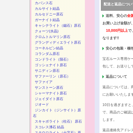
カバンス石
配送と返品につい
カルサイト結晶
カルセドニー原石
送料、安心の
全
ガーナイト結晶
お買い上げ金額が
キャシテライト（錫石）原石
10,000円以上
で
クォーツ(水晶)
クロムトルマリン原石
なります!!
グランディディエライト原石
コーネルピン結晶
安心の包装・梱
コランダム原石
宝石ルース専用ケ
コンドライト（隕石）
ゴッシェナイト原石
包して、お送りし
サニディン原石
サファーリン（原石）
返品について
サファイア
返品については、
サンストーン原石
シャーマナイト原石
にお願いいたしま
ジェイダイト原石
ジオード
10日を過ぎます
ジンカイト（ジンサイト）原
で、商品のご確認
石
します。
スキャポライト（柱石） 原石
スコレス沸石 結晶
返品連絡先アドレ
スタウロライト（十字石）原