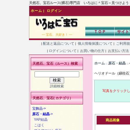
天然石、宝石ルース(裸石)専門店 いろはに＾宝石～見つけよう！あなた
ホーム
ログイン
|
ＴＯＰ
サイト
― 宝石、大好き！ ―
配送と返品について
個人情報保護について
ご利用
|
|
|
ログインについて
お買い物の仕方
お支払い方法
|
|
|
ホーム
原石・結晶
天然石、宝石（ルース）検索
::
::
ヘリオドール（緑柱石
詳細検索
写真をクリック
天然石、宝石( カテゴリ）
宝飾品->
原石・結晶
->
YAP結晶
商品画像
こはく