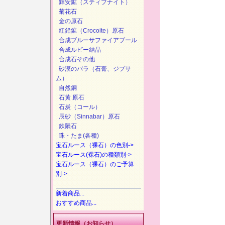
輝安鉱（スティブナイト）
菊花石
金の原石
紅鉛鉱（Crocoite）原石
合成ブルーサファイアブール
合成ルビー結晶
合成石その他
砂漠のバラ（石膏、ジプサ
ム）
自然銅
石黄 原石
石炭（コール）
辰砂（Sinnabar）原石
鉄隕石
珠・たま(各種)
宝石ルース（裸石）の色別->
宝石ルース(裸石)の種類別->
宝石ルース（裸石）のご予算
別->
新着商品...
おすすめ商品...
更新情報（お知らせ）