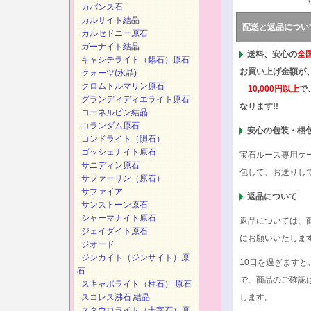
カバンス石
カルサイト結晶
配送と返品につい
カルセドニー原石
ガーナイト結晶
送料、安心の
全
キャシテライト（錫石）原石
お買い上げ金額が
クォーツ(水晶)
クロムトルマリン原石
10,000円以上
で
グランディディエライト原石
なります!!
コーネルピン結晶
コランダム原石
安心の包装・梱
コンドライト（隕石）
ゴッシェナイト原石
宝石ルース専用ケ
サニディン原石
包して、お送りし
サファーリン（原石）
サファイア
返品について
サンストーン原石
シャーマナイト原石
返品については、
ジェイダイト原石
にお願いいたしま
ジオード
ジンカイト（ジンサイト）原
10日を過ぎます
石
で、商品のご確認
スキャポライト（柱石） 原石
スコレス沸石 結晶
します。
スタウロライト（十字石）原