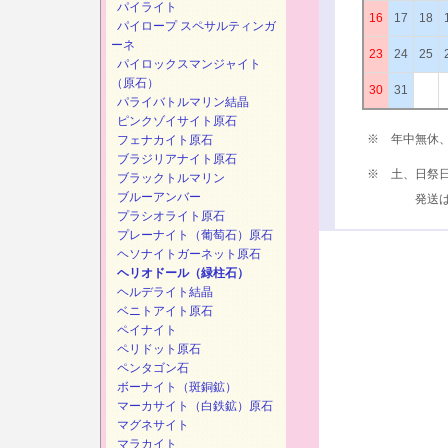
パイライト
16
17
18
パイロープ スペサルティンガ
ーネ
23
24
25
パイロックスマンジャイト
（原石）
30
31
パライバトルマリン結晶
ピンクゾイサイト原石
※ 年中無休
フェナカイト原石
ブラジリアナイト原石
※ 土、日祭
ブラックトルマリン
ブルーアンバー
発送は、次
プラシオライト原石
プレーナイト（葡萄石）原石
ヘソナイトガーネット原石
ヘリオドール（緑柱石）
ヘルデライト結晶
ベニトアイト原石
ペイナイト
ペリドット原石
ペンタゴン石
ボーナイト（斑銅鉱）
マーカサイト（白鉄鉱）原石
マグネサイト
マラカイト