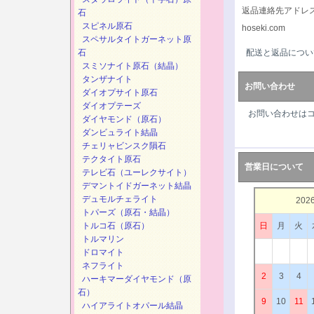
返品連絡先アドレ
石
スピネル原石
hoseki.com
スペサルタイトガーネット原
石
配送と返品につい
スミソナイト原石（結晶）
タンザナイト
お問い合わせ
ダイオプサイト原石
ダイオプテーズ
お問い合わせは
ダイヤモンド（原石）
ダンビュライト結晶
チェリャビンスク隕石
テクタイト原石
営業日について
テレビ石（ユーレクサイト）
デマントイドガーネット結晶
デュモルチェライト
202
トパーズ（原石・結晶）
トルコ石（原石）
日
月
火
トルマリン
ドロマイト
ネフライト
2
3
4
ハーキマーダイヤモンド（原
石）
9
10
11
ハイアライトオパール結晶