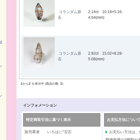
コランダム原
2.14ct 10.18×5.16-
石
4.64(mm)
結
コランダム原
2.92ct 15.02×8.28-
石
5.08(mm)
ン
1
から
2
を表示中 (商品の数:
2
)
ン
インフォメーション
特定商取引法に基づく表示
お支払方法につい
販売業者 いろはに^宝石
お支払い方法は、
郵便振替の3種類が