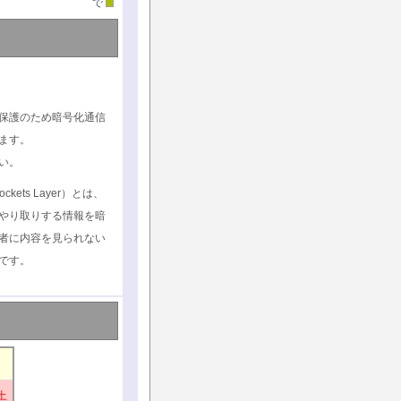
で
保護のため暗号化通信
ます。
い。
ockets Layer）とは、
やり取りする情報を暗
者に内容を見られない
です。
土