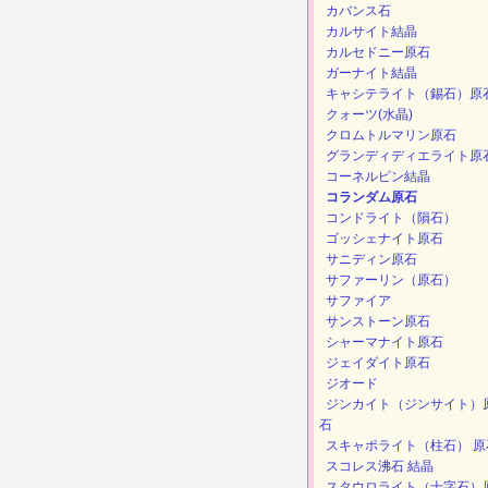
カバンス石
カルサイト結晶
カルセドニー原石
ガーナイト結晶
キャシテライト（錫石）原
クォーツ(水晶)
クロムトルマリン原石
グランディディエライト原
コーネルピン結晶
コランダム原石
コンドライト（隕石）
ゴッシェナイト原石
サニディン原石
サファーリン（原石）
サファイア
サンストーン原石
シャーマナイト原石
ジェイダイト原石
ジオード
ジンカイト（ジンサイト）
石
スキャポライト（柱石） 原
スコレス沸石 結晶
スタウロライト（十字石）