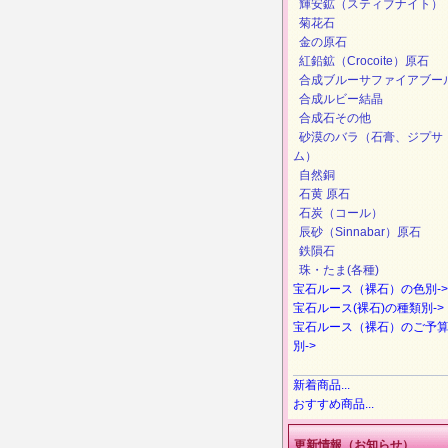
輝安鉱（スティブナイト）
菊花石
金の原石
紅鉛鉱（Crocoite）原石
合成ブルーサファイアブー
合成ルビー結晶
合成石その他
砂漠のバラ（石膏、ジプサ
ム）
自然銅
石黄 原石
石炭（コール）
辰砂（Sinnabar）原石
鉄隕石
珠・たま(各種)
宝石ルース（裸石）の色別->
宝石ルース(裸石)の種類別->
宝石ルース（裸石）のご予
別->
新着商品...
おすすめ商品...
更新情報（お知らせ）