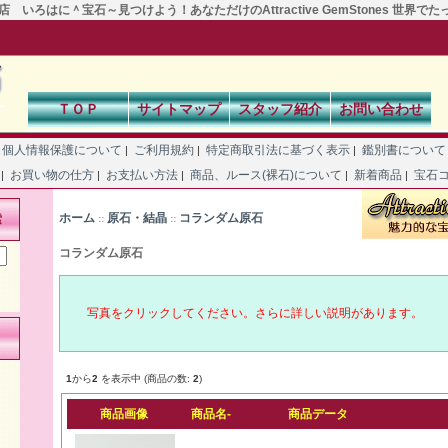
 いろはに＾宝石～見つけよう！あなただけのAttractive GemStones 世界で
ＴＯＰ
サイトマップ
スタッフ紹介
お問い合わせ
個人情報保護について
ご利用規約
特定商取引法に基づく表示
鑑別書につい
|
|
|
て
お買い物の仕方
お支払い方法
商品、ルース(裸石)について
新着商品
宝石
|
|
|
|
|
ホーム
原石・結晶
コランダム原石
索
::
::
コランダム原石
写真をクリックしてください。さらに詳しい説明があります。
1
から
2
を表示中 (商品の数:
2
)
商品画像
商品名-
商品データ