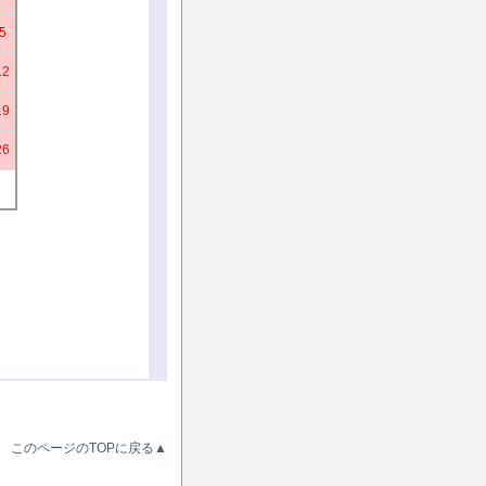
5
12
19
26
このページのTOPに戻る▲