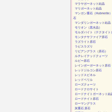
マラヤガーネット結晶
マリガーネット結晶
マンガン重石（Hubnerite
石
マンダリンガーネット結晶
モリオン（黒水晶）
モルダバイト（テクタイト
モンタナサファイア原石
ラズライト原石
ラピスラズリ
リビアングラス（原石）
ルチレイテッドクォーツ
ルビー原石
レインボーガーネット原石
レッドジルコン原石
レッドスピネル
レッドベリル
ローズクォーツ
ロードクロサイト
ロードナイトガーネット結
ロードナイト原石
ローマングラス
灰重石 原石