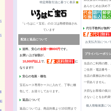
特定商取引法に基づく表示
あらかじめお決め下
石
「いろはに＾宝石」のロゴは商標登録され
代引手数料が無料で
ています
石
配送と返品について
お支払方法につい
送料、安心の
全国一律800円
です。
プライバシーポリ
お買い上げ金額が、
10,000円以上
で、
に
当店のご利用の際、
なります!!
ご住所・電話番号・
当店の業務以外の目
安心の包装・梱包
一切ありません。
宝石ルース専用ケースに入れて、丁寧に梱
大切なお客様の個人
包して、お送りしております。
原
さないことをお約束
返品について
石
個人情報保護につ
返品については、商品到着より10日間まで
原