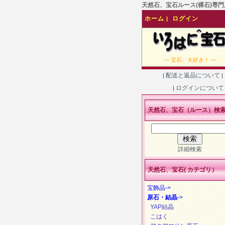
天然石、宝石ルース(裸石)専門店
ホーム
ログイン
|
― 宝石、大好き！ ―
配送と返品について
|
|
ログインについ
|
天然石、宝石（ルース）検
詳細検索
天然石、宝石( カテゴリ）
宝飾品->
原石・結晶
->
YAP結晶
こはく