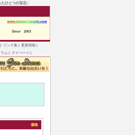
たったひとつの宝石♪
w
w
w
.
i
r
o
h
a
n
i
-
h
o
s
e
k
i
.
c
o
m
Since 2003
て
リンク集
更新情報
|
|
|
コラム
マイページ
|
|
価格