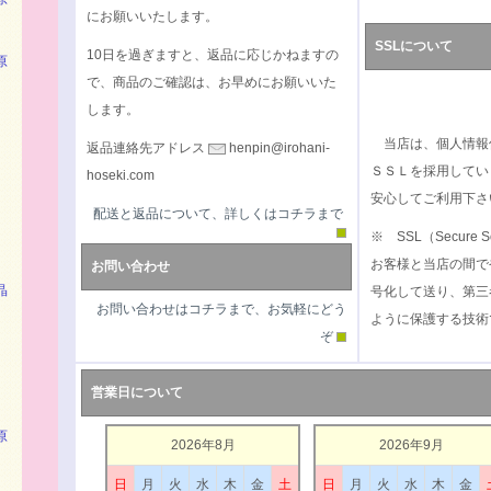
にお願いいたします。
SSLについて
10日を過ぎますと、返品に応じかねますの
原
で、商品のご確認は、お早めにお願いいた
します。
当店は、個人情報
返品連絡先アドレス
henpin@irohani-
ＳＳＬを採用してい
hoseki.com
安心してご利用下さ
配送と返品について、詳しくはコチラまで
※ SSL（Secure S
お客様と当店の間で
お問い合わせ
）
晶
号化して送り、第三
お問い合わせはコチラまで、お気軽にどう
ように保護する技術
ぞ
営業日について
原
2026年8月
2026年9月
日
月
火
水
木
金
土
日
月
火
水
木
金