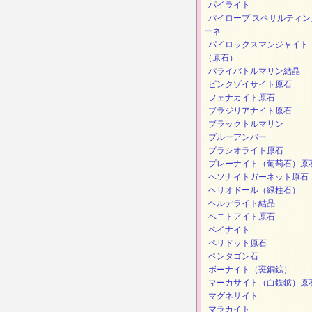
パイライト
パイロープ スペサルティン
ーネ
パイロックスマンジャイト
（原石）
パライバトルマリン結晶
ピンクゾイサイト原石
フェナカイト原石
ブラジリアナイト原石
ブラックトルマリン
ブルーアンバー
プラシオライト原石
プレーナイト（葡萄石）原
ヘソナイトガーネット原石
ヘリオドール（緑柱石）
ヘルデライト結晶
ベニトアイト原石
ペイナイト
ペリドット原石
ペンタゴン石
ボーナイト（斑銅鉱）
マーカサイト（白鉄鉱）原
マグネサイト
マラカイト