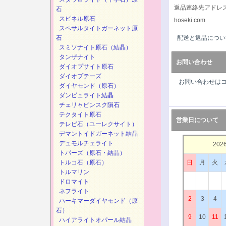
返品連絡先アドレ
石
スピネル原石
hoseki.com
スペサルタイトガーネット原
石
配送と返品につい
スミソナイト原石（結晶）
タンザナイト
お問い合わせ
ダイオプサイト原石
ダイオプテーズ
お問い合わせは
ダイヤモンド（原石）
ダンビュライト結晶
チェリャビンスク隕石
テクタイト原石
営業日について
テレビ石（ユーレクサイト）
デマントイドガーネット結晶
デュモルチェライト
202
トパーズ（原石・結晶）
トルコ石（原石）
日
月
火
トルマリン
ドロマイト
ネフライト
2
3
4
ハーキマーダイヤモンド（原
石）
9
10
11
ハイアライトオパール結晶