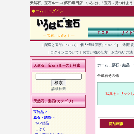
天然石、宝石ルース(裸石)専門店 いろはに＾宝石～見つけよう！あなた
ホーム
ログイン
|
ＴＯＰ
サイト
― 宝石、大好き！ ―
配送と返品について
個人情報保護について
ご利用
|
|
|
ログインについて
お買い物の仕方
お支払い方法
|
|
|
ホーム
原石・結晶
天然石、宝石（ルース）検索
::
::
合成石その他
詳細検索
写真をクリック
天然石、宝石( カテゴリ）
宝飾品->
原石・結晶
->
YAP結晶
商品画像
こはく