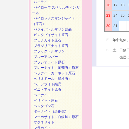
パイライト
16
17
18
パイロープ スペサルティンガ
ーネ
23
24
25
パイロックスマンジャイト
（原石）
30
31
パライバトルマリン結晶
ピンクゾイサイト原石
※ 年中無休
フェナカイト原石
ブラジリアナイト原石
※ 土、日祭
ブラックトルマリン
ブルーアンバー
発送は、次
プラシオライト原石
プレーナイト（葡萄石）原石
ヘソナイトガーネット原石
ヘリオドール（緑柱石）
ヘルデライト結晶
ベニトアイト原石
ペイナイト
ペリドット原石
ペンタゴン石
ボーナイト（斑銅鉱）
マーカサイト（白鉄鉱）原石
マグネサイト
マラカイト