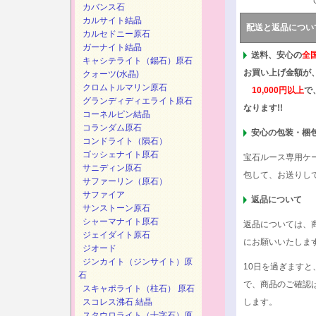
カバンス石
カルサイト結晶
配送と返品につい
カルセドニー原石
ガーナイト結晶
送料、安心の
全
キャシテライト（錫石）原石
お買い上げ金額が
クォーツ(水晶)
クロムトルマリン原石
10,000円以上
で
グランディディエライト原石
なります!!
コーネルピン結晶
コランダム原石
安心の包装・梱
コンドライト（隕石）
ゴッシェナイト原石
宝石ルース専用ケ
サニディン原石
包して、お送りし
サファーリン（原石）
サファイア
返品について
サンストーン原石
シャーマナイト原石
返品については、
ジェイダイト原石
にお願いいたしま
ジオード
ジンカイト（ジンサイト）原
10日を過ぎます
石
で、商品のご確認
スキャポライト（柱石） 原石
スコレス沸石 結晶
します。
スタウロライト（十字石）原