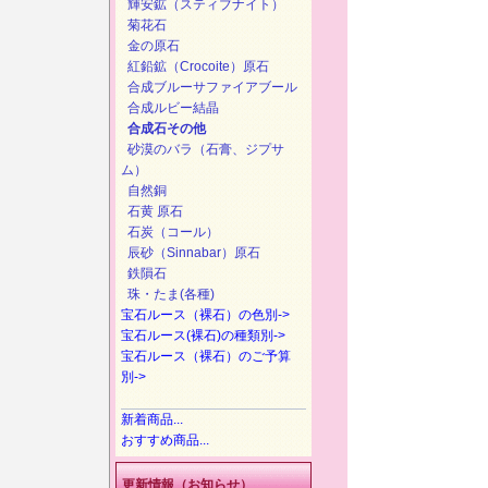
輝安鉱（スティブナイト）
菊花石
金の原石
紅鉛鉱（Crocoite）原石
合成ブルーサファイアブール
合成ルビー結晶
合成石その他
砂漠のバラ（石膏、ジプサ
ム）
自然銅
石黄 原石
石炭（コール）
辰砂（Sinnabar）原石
鉄隕石
珠・たま(各種)
宝石ルース（裸石）の色別->
宝石ルース(裸石)の種類別->
宝石ルース（裸石）のご予算
別->
新着商品...
おすすめ商品...
更新情報（お知らせ）