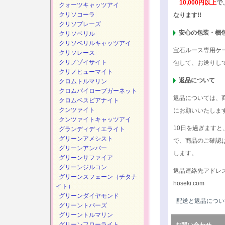
10,000円以上
で
クォーツキャッツアイ
クリソコーラ
なります!!
クリソプレーズ
安心の包装・梱
クリソベリル
クリソベリルキャッツアイ
宝石ルース専用ケ
クリソレース
クリノゾイサイト
包して、お送りし
クリノヒューマイト
返品について
クロムトルマリン
クロムパイロープガーネット
返品については、
クロムベスビアナイト
クンツァイト
にお願いいたしま
クンツァイトキャッツアイ
10日を過ぎます
グランディディエライト
グリーンアメシスト
で、商品のご確認
グリーンアンバー
します。
グリーンサファイア
グリーンジルコン
返品連絡先アドレ
グリーンスフェーン（チタナ
hoseki.com
イト）
グリーンダイヤモンド
配送と返品につい
グリーントパーズ
グリーントルマリン
グリーンフローライト