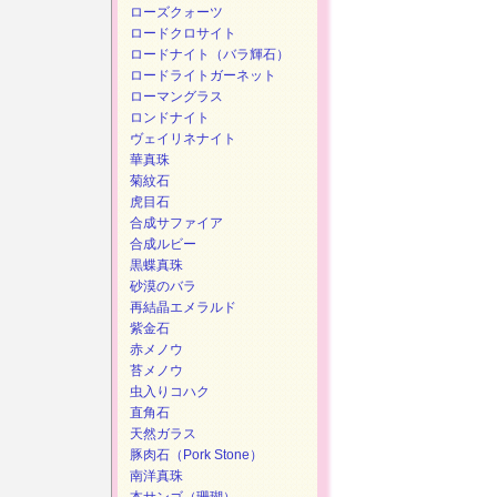
ローズクォーツ
ロードクロサイト
ロードナイト（バラ輝石）
ロードライトガーネット
ローマングラス
ロンドナイト
ヴェイリネナイト
華真珠
菊紋石
虎目石
合成サファイア
合成ルビー
黒蝶真珠
砂漠のバラ
再結晶エメラルド
紫金石
赤メノウ
苔メノウ
虫入りコハク
直角石
天然ガラス
豚肉石（Pork Stone）
南洋真珠