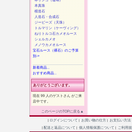
本サンゴ（珊瑚）
本真珠
模造石
人造石・合成石
ジービーズ（天珠）
トルマリン（ケーヴィング）
ねりトルコ石カメオルース
シェルカメオ
メノウカメオルース
宝石ルース（裸石）のご予算
別->
新着商品...
おすすめ商品...
ありがとうございます。
現在 99 人のゲストさん がご来
店中です。
このページのTOPに戻る▲
ログインについて
お買い物の仕方
お支払い方法
|
|
|
配送と返品について
個人情報保護について
ご利用
|
|
|