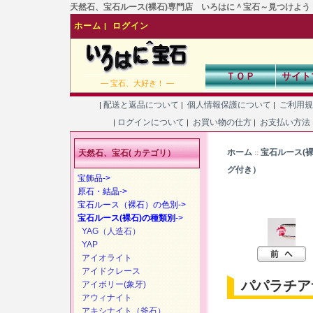
天然石、宝石ルース(裸石)専門店 いろはに＾宝石～見つけよう！あなた
ホーム
ログイン
|
ＴＯＰ
サイト
― 宝石、大好き！ ―
配送と返品について
個人情報保護について
ご利用
|
|
|
ログインについて
お買い物の仕方
お支払い方法
|
|
|
ホーム
宝石ルース(
天然石、宝石( カテゴリ）
::
グ付き）
宝飾品->
原石・結晶->
宝石ルース（裸石）の色別->
宝石ルース(裸石)の種類別
->
YAG（人造石）
YAP
アイオライト
アイドクレース
パパラチア
アイボリー(象牙)
アウィナイト
アキシナイト（斧石）