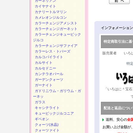
カーネリアン
カイヤナイト
カナリートルマリン
カメレオンジルコン
カラーチェンジアメシスト
インフォメーション
カラーチェンジガーネット
カラーチェンジキュービック
ジルコ
特定商取引法に基
カラーチェンジサファイア
カラーレス・トパーズ
販売業者 いろは
カルコパイライト
カルサイト
特
カルセドニー
カンテラオパール
ガーデンクォーツ
ガーナイト
「いろはに＾宝石
ガドリニウム・ガリウム・ガ
ーネッ
ガラス
キャシテライト
配送と返品につい
キュービックジルコニア
ギベオン
送料、安心の
全
クォーツ(水晶)
お買い上げ金額が
クォーツァイト