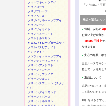
クォーツキャッツアイ
「いろはに＾宝石
クリソコーラ
クリソプレーズ
クリソベリル
配送と返品につい
クリソベリルキャッツアイ
クリソレース
送料、安心の
全
クリノゾイサイト
クリノヒューマイト
お買い上げ金額が
クロムトルマリン
10,000円以上
で
クロムパイロープガーネット
なります!!
クロムベスビアナイト
クンツァイト
安心の包装・梱
クンツァイトキャッツアイ
グランディディエライト
宝石ルース専用ケ
グリーンアメシスト
包して、お送りし
グリーンアンバー
グリーンサファイア
返品について
グリーンジルコン
グリーンスフェーン（チタナ
返品については、
イト）
にお願いいたしま
グリーンダイヤモンド
グリーントパーズ
10日を過ぎます
グリーントルマリン
グリーンフローライト