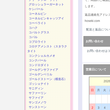
で、商品のご確認
グロッシュラーガーネット
します。
ケシパール
コーネルピン
返品連絡先アドレ
コーネルピンキャッツアイ
hoseki.com
コーベライト
コハク
配送と返品につい
コバルトグラス
コパル
お問い合わせ
コブロライト
コロナアメシスト（スタラク
お問い合わせは
タイト
コンクシェルカメオ
コンクパール
コンドロダイト
営業日について
ゴールデンサファイア
ゴールデンベリル
ゴールドストーン（模造石）
202
ゴッシェナイト
サニディン
日
月
火
サファーリン
サファイア
サンゴメノウ
サンストーン
2
3
4