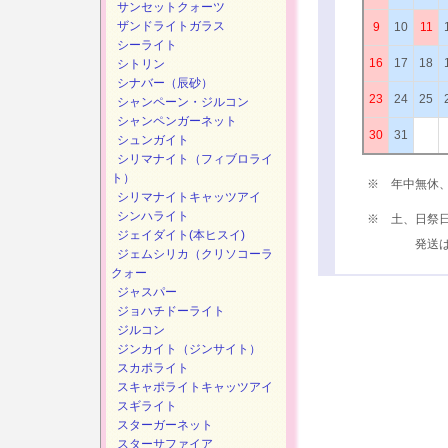
サンセットクォーツ
ザンドライトガラス
9
10
11
シーライト
16
17
18
シトリン
シナバー（辰砂）
23
24
25
シャンペーン・ジルコン
シャンペンガーネット
30
31
シュンガイト
シリマナイト（フィブロライ
ト）
※ 年中無休
シリマナイトキャッツアイ
シンハライト
※ 土、日祭
ジェイダイト(本ヒスイ)
発送は、次
ジェムシリカ（クリソコーラ
クォー
ジャスパー
ジョハチドーライト
ジルコン
ジンカイト（ジンサイト）
スカポライト
スキャポライトキャッツアイ
スギライト
スターガーネット
スターサファイア