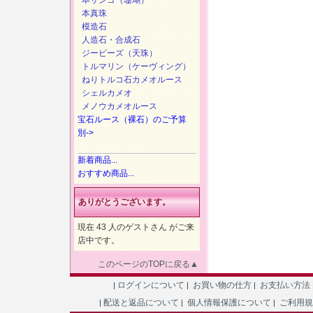
本サンゴ（珊瑚）
本真珠
模造石
人造石・合成石
ジービーズ（天珠）
トルマリン（ケーヴィング）
ねりトルコ石カメオルース
シェルカメオ
メノウカメオルース
宝石ルース（裸石）のご予算
別->
新着商品...
おすすめ商品...
ありがとうございます。
現在 43 人のゲストさん がご来
店中です。
このページのTOPに戻る▲
ログインについて
お買い物の仕方
お支払い方法
|
|
|
配送と返品について
個人情報保護について
ご利用
|
|
|