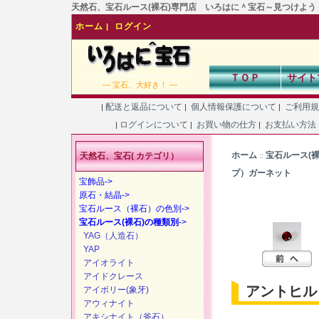
天然石、宝石ルース(裸石)専門店 いろはに＾宝石～見つけよう！あなた
ホーム
ログイン
|
ＴＯＰ
サイト
― 宝石、大好き！ ―
配送と返品について
個人情報保護について
ご利用
|
|
|
ログインについて
お買い物の仕方
お支払い方法
|
|
|
ホーム
宝石ルース(
天然石、宝石( カテゴリ）
::
プ）ガーネット
宝飾品->
原石・結晶->
宝石ルース（裸石）の色別->
宝石ルース(裸石)の種類別
->
YAG（人造石）
YAP
アイオライト
アイドクレース
アントヒル
アイボリー(象牙)
アウィナイト
アキシナイト（斧石）