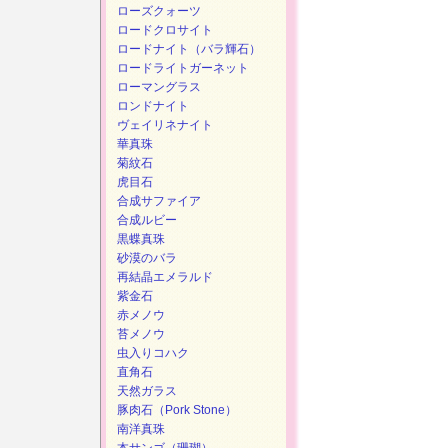
ローズクォーツ
ロードクロサイト
ロードナイト（バラ輝石）
ロードライトガーネット
ローマングラス
ロンドナイト
ヴェイリネナイト
華真珠
菊紋石
虎目石
合成サファイア
合成ルビー
黒蝶真珠
砂漠のバラ
再結晶エメラルド
紫金石
赤メノウ
苔メノウ
虫入りコハク
直角石
天然ガラス
豚肉石（Pork Stone）
南洋真珠