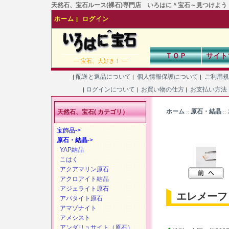
天然石、宝石ルース(裸石)専門店 いろはに＾宝石～見つけよう！あなた
ホーム
ログイン
|
ＴＯＰ
サイト
― 宝石、大好き！ ―
配送と返品について
個人情報保護について
ご利用
|
|
|
ログインについて
お買い物の仕方
お支払い方法
|
|
|
ホーム
原石・結晶
天然石、宝石( カテゴリ）
::
::
宝飾品->
原石・結晶
->
YAP結晶
こはく
アクアマリン原石
アクロアイト結晶
アジェライト原石
エレメーフ
アパタイト原石
アマゾナイト
アメシスト
アンダリュサイト（原石）