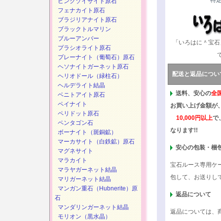
特
ピンクゾイサイト原石
フェナカイト原石
ブラジリアナイト原石
ブラックトルマリン
ブルーアンバー
「いろはに＾宝石
プラシオライト原石
プレーナイト（葡萄石）原石
ヘソナイトガーネット原石
配送と返品につい
ヘリオドール（緑柱石）
ヘルデライト結晶
送料、安心の
全
ベニトアイト原石
ペイナイト
お買い上げ金額が
ペリドット原石
10,000円以上
で
ペンタゴン石
なります!!
ボーナイト（斑銅鉱）
マーカサイト（白鉄鉱）原石
安心の包装・梱
マグネサイト
マラカイト
宝石ルース専用ケ
マラヤガーネット結晶
包して、お送りし
マリガーネット結晶
マンガン重石（Hubnerite）原
返品について
石
マンダリンガーネット結晶
返品については、
モリオン（黒水晶）