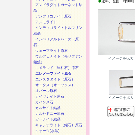
◆
送料、全国一律800
アンドラダイトガーネット結
晶
アンブリゴナイト原石
アンモライト
インディゴライトトルマリン
結晶
インペリアルトパーズ（原
石）
ウェーブライト原石
ウルフェナイト（モリブデン
イメージを拡大
鉛鉱）
エメラルド（緑柱石）原石
エレメーファイト原石
エンスタタイト（原石）
オニクス（オニックス）
オパール原石
カイヤナイト原石
イメージを拡大
カバンス石
カルサイト結晶
カルセドニー原石
ガーナイト結晶
キャシテライト（錫石）原石
クォーツ(水晶)