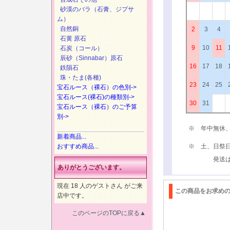
砂漠のバラ（石膏、ジプサ
ム）
自然銅
2
3
4
石黄 原石
9
10
11
石炭（コール）
辰砂（Sinnabar）原石
16
17
18
鉄隕石
珠・たま(各種)
23
24
25
宝石ルース（裸石）の色別->
宝石ルース(裸石)の種類別->
30
31
宝石ルース（裸石）のご予算
別->
※ 年中無休
新着商品...
おすすめ商品...
※ 土、日祭
発送は、次
ありがとうございます。
現在 18 人のゲストさん がご来
この商品をお求め
店中です。
このページのTOPに戻る▲