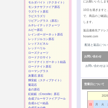
にお願いいたしま
モルダバイト（テクタイト）
モンタナサファイア原石
10日を過ぎます
ラズライト原石
で、商品のご確認
ラピスラズリ
リビアングラス（原石）
します。
ルチレイテッドクォーツ
ルビー原石
返品連絡先アドレ
レインボーガーネット原石
hoseki.com
レッドジルコン原石
レッドスピネル
配送と返品につい
レッドベリル
ローズクォーツ
お問い合わせ
ロードクロサイト
ロードナイトガーネット結晶
お問い合わせは
ロードナイト原石
ローマングラス
灰重石 原石
輝安鉱（スティブナイト）
営業日について
菊花石
金の原石
紅鉛鉱（Crocoite）原石
202
合成ブルーサファイアブール
合成ルビー結晶
日
月
火
合成石その他