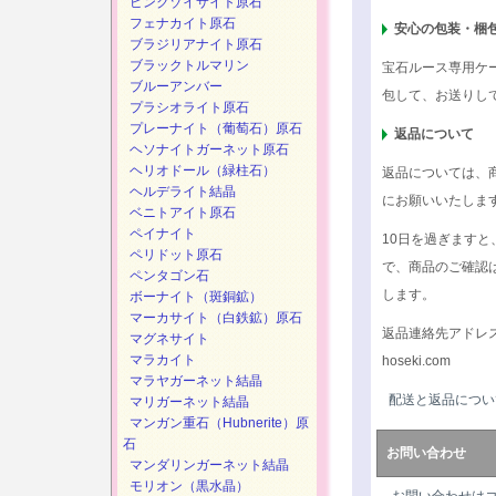
ピンクゾイサイト原石
フェナカイト原石
安心の包装・梱
ブラジリアナイト原石
ブラックトルマリン
宝石ルース専用ケ
ブルーアンバー
包して、お送りし
プラシオライト原石
プレーナイト（葡萄石）原石
返品について
ヘソナイトガーネット原石
ヘリオドール（緑柱石）
返品については、
ヘルデライト結晶
にお願いいたしま
ベニトアイト原石
ペイナイト
10日を過ぎます
ペリドット原石
で、商品のご確認
ペンタゴン石
します。
ボーナイト（斑銅鉱）
マーカサイト（白鉄鉱）原石
返品連絡先アドレ
マグネサイト
マラカイト
hoseki.com
マラヤガーネット結晶
配送と返品につい
マリガーネット結晶
マンガン重石（Hubnerite）原
石
お問い合わせ
マンダリンガーネット結晶
モリオン（黒水晶）