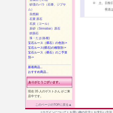
※ 土、日祭
砂漠のバラ（石膏、ジプサ
ム）
発送は、次
自然銅
石黄 原石
石炭（コール）
辰砂（Sinnabar）原石
鉄隕石
珠・たま(各種)
宝石ルース（裸石）の色別->
宝石ルース(裸石)の種類別->
宝石ルース（裸石）のご予算
別->
新着商品...
おすすめ商品...
ありがとうございます。
現在 35 人のゲストさん がご来
店中です。
このページのTOPに戻る▲
ログインについて
お買い物の仕方
お支払い方法
|
|
|