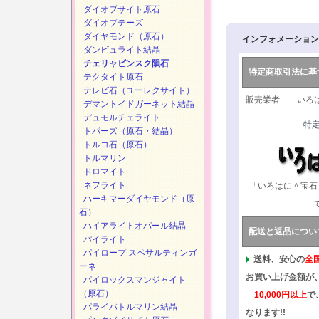
ダイオプサイト原石
ダイオプテーズ
ダイヤモンド（原石）
インフォメーション
ダンビュライト結晶
チェリャビンスク隕石
特定商取引法に基
テクタイト原石
テレビ石（ユーレクサイト）
販売業者 いろは
デマントイドガーネット結晶
デュモルチェライト
特
トパーズ（原石・結晶）
トルコ石（原石）
トルマリン
ドロマイト
ネフライト
「いろはに＾宝石
ハーキマーダイヤモンド（原
石）
ハイアライトオパール結晶
配送と返品につい
パイライト
パイロープ スペサルティンガ
送料、安心の
全
ーネ
お買い上げ金額が
パイロックスマンジャイト
（原石）
10,000円以上
で
パライバトルマリン結晶
なります!!