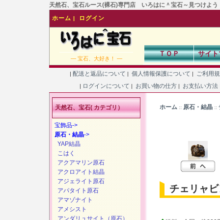
天然石、宝石ルース(裸石)専門店 いろはに＾宝石～見つけよう！あなた
ホーム
ログイン
|
ＴＯＰ
サイト
― 宝石、大好き！ ―
配送と返品について
個人情報保護について
ご利用
|
|
|
ログインについて
お買い物の仕方
お支払い方法
|
|
|
ホーム
原石・結晶
天然石、宝石( カテゴリ）
::
::
宝飾品->
原石・結晶
->
YAP結晶
こはく
アクアマリン原石
アクロアイト結晶
アジェライト原石
チェリャビ
アパタイト原石
アマゾナイト
アメシスト
アンダリュサイト（原石）