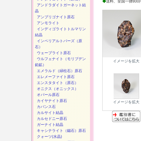
◆
送料、全国一律800
アンドラダイトガーネット結
晶
アンブリゴナイト原石
アンモライト
インディゴライトトルマリン
結晶
インペリアルトパーズ（原
石）
ウェーブライト原石
ウルフェナイト（モリブデン
イメージを拡大
鉛鉱）
エメラルド（緑柱石）原石
エレメーファイト原石
エンスタタイト（原石）
オニクス（オニックス）
オパール原石
カイヤナイト原石
イメージを拡大
カバンス石
カルサイト結晶
カルセドニー原石
ガーナイト結晶
キャシテライト（錫石）原石
クォーツ(水晶)