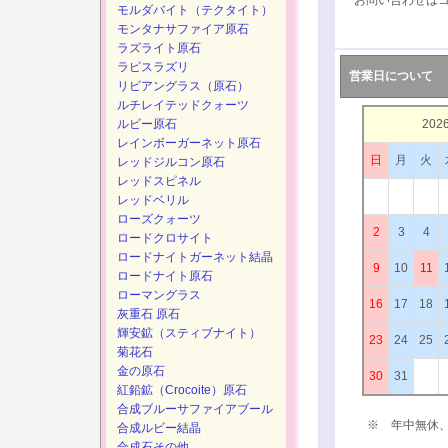
お問い合わせは
モルダバイト（テクタイト）
モンタナサファイア原石
ラズライト原石
ラピスラズリ
営業日について
リビアングラス（原石）
ルチレイテッドクォーツ
ルビー原石
202
レインボーガーネット原石
日
月
火
レッドジルコン原石
レッドスピネル
レッドベリル
ローズクォーツ
2
3
4
ロードクロサイト
ロードナイトガーネット結晶
9
10
11
ロードナイト原石
ローマングラス
16
17
18
灰重石 原石
輝安鉱（スティブナイト）
23
24
25
菊花石
金の原石
30
31
紅鉛鉱（Crocoite）原石
合成ブルーサファイアブール
※ 年中無休
合成ルビー結晶
合成石その他