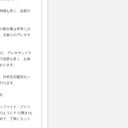
明感も良く、品質の
の産出量は非常に少
、大振りのアレキサ
ctと、アレキサンドラ
で品質も良く、お値
おります。
、日米宝石鑑別セン
だけます。
す。
ィファイド・ブリリ
ようにテリ(輝き)も
好で、丁寧にカット