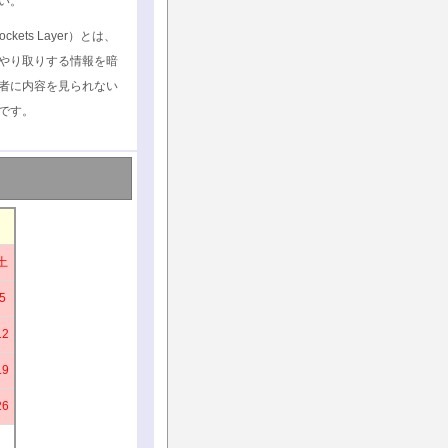
い。
ockets Layer）とは、
やり取りする情報を暗
者に内容を見られない
です。
土
5
12
19
26