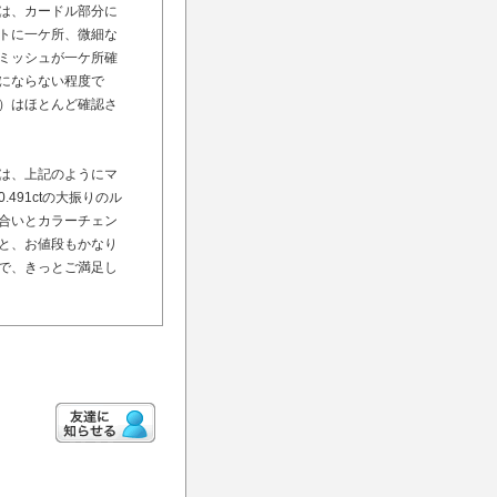
は、カードル部分に
トに一ケ所、微細な
ミッシュが一ケ所確
にならない程度で
）はほとんど確認さ
は、上記のようにマ
491ctの大振りのル
合いとカラーチェン
と、お値段もかなり
で、きっとご満足し