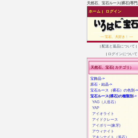
天然石、宝石ルース(裸石)専門店
ホーム
ログイン
|
― 宝石、大好き！ ―
配送と返品について
|
|
ログインについ
|
天然石、宝石( カテゴリ）
宝飾品->
原石・結晶->
宝石ルース（裸石）の色別->
宝石ルース(裸石)の種類別
->
YAG（人造石）
YAP
アイオライト
アイドクレース
アイボリー(象牙)
アウィナイト
アキシナイト（斧石）