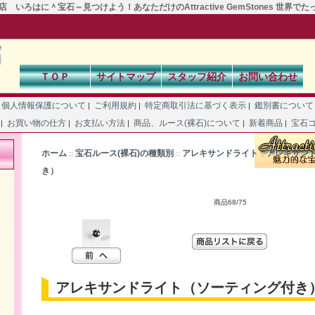
 いろはに＾宝石～見つけよう！あなただけのAttractive GemStones 世界で
ＴＯＰ
サイトマップ
スタッフ紹介
お問い合わせ
個人情報保護について
ご利用規約
特定商取引法に基づく表示
鑑別書につい
|
|
|
て
お買い物の仕方
お支払い方法
商品、ルース(裸石)について
新着商品
宝石
|
|
|
|
|
ホーム
宝石ルース(裸石)の種類別
アレキサンドライト
アレキサン
::
::
::
き）
商品68/75
アレキサンドライト（ソーティング付き