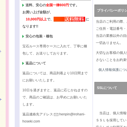
送料、安心の
全国一律800円
です。
プライバシーポリ
お買い上げ金額が、
10,000円以上
で、
に
当店のご利用の際、
なります!!
ご住所・電話番号・
当店の業務以外の目
安心の包装・梱包
一切ありません。
宝石ルース専用ケースに入れて、丁寧に梱
ト
大切なお客様の個人
包して、お送りしております。
さないことをお約束
返品について
個人情報保護につ
返品については、商品到着より10日間まで
にお願いいたします。
SSLについて
10日を過ぎますと、返品に応じかねますの
で、商品のご確認は、お早めにお願いいた
ナ
します。
当店は、個人情報
返品連絡先アドレス
henpin@irohani-
ＳＳＬを採用してい
hoseki.com