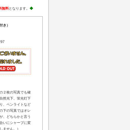
料無料
となります。
◆
付き）
297
の２枚の写真でも確
自然光下、蛍光灯下
り、ペンライトなど
の下の写真ではオレ
が、どちらかと言う
合いにシャープに変
しません。）