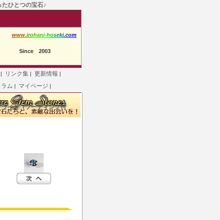
たったひとつの宝石♪
w
w
w
.
i
r
o
h
a
n
i
-
h
o
s
e
k
i
.
c
o
m
Since 2003
て
リンク集
更新情報
|
|
|
コラム
マイページ
|
|
ドライト（ソーティング付
）