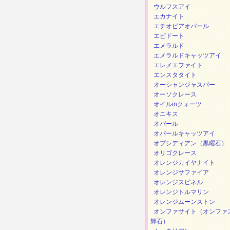
ウルフスアイ
エカナイト
エチオピアオパール
エピドート
エメラルド
エメラルドキャッツアイ
エレメエファイト
エンスタタイト
オーシャンジャスパー
オーソクレース
オイルinクォーツ
オニキス
オパール
オパールキャッツアイ
オプシディアン（黒曜石）
オリゴクレース
オレンジカイヤナイト
オレンジサファイア
オレンジスピネル
オレンジトルマリン
オレンジムーンストン
オンファサイト（オンファ
輝石）