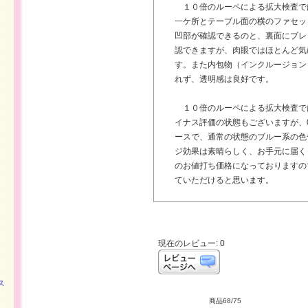
１０倍のルーペによる拡大検査で
一ケ所とテーブル面の横のファセッ
凹部が確認できるのと、裏面にブレ
認できますが、肉眼ではほとんど気
す。また内包物（インクルージョン
れず、透明感は良好です。
１０倍のルーペによる拡大検査で
イナス評価の状態もございますが、0.
ースで、通常の状態のブルー系の色
ジ効果は素晴らしく、お手元に届く
のお値打ち価格になっておりますの
ていただけると思います。
現在のレビュー: 0
ス
商品68/75