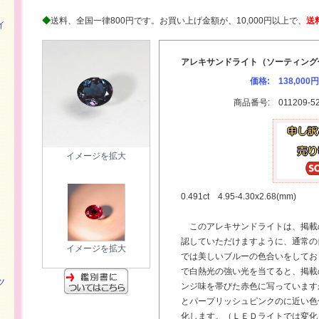
◆
送料、全国一律800円です。お買い上げ金額が、10,000円以上で、
送
イ
アレキサンドライト（ソーティング
価格:
138,000円
商品番号:
011209-5
イメージを拡大
0.491ct 4.95-4.30x2.68(mm)
このアレキサンドライトは、掲載
認していただけますように、通常の
イメージを拡大
では美しいブルーの色合いをしてお
で白熱光の強い光を当てると、掲載
ツ
ンジ味を帯びた赤色に写っています
とパープリッシュピンクのに近い色
化します。（ＬＥＤライトでは変化