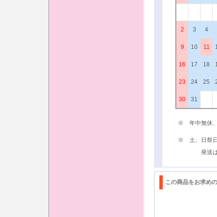
2
3
4
9
10
11
16
17
18
23
24
25
30
31
※ 年中無休
※ 土、日祭
発送は、次
この商品をお求め