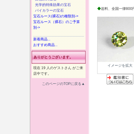
光学的特殊効果の宝石
◆
送料、全国一律800
バイカラーの宝石
宝石ルース(裸石)の種類別->
宝石ルース（裸石）のご予算
別->
新着商品...
おすすめ商品...
ありがとうございます。
イメージを拡大
現在 19 人のゲストさん がご来
店中です。
このページのTOPに戻る▲