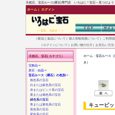
天然石、宝石ルース(裸石)専門店 いろはに＾宝石～見つけよう！あなた
ホーム
ログイン
|
ＴＯＰ
サイト
― 宝石、大好き！ ―
配送と返品について
個人情報保護について
ご利用
|
|
|
ログインについて
お買い物の仕方
お支払い方法
|
|
|
ホーム
宝石ルース（
天然石、宝石( カテゴリ）
::
き）
宝飾品->
原石・結晶->
宝石ルース（裸石）の色別
->
無色系の宝石
白または銀色系の宝石
赤またはピンク系の宝石
黄または褐色系の宝石
緑色系の宝石
キュービッ
青または紫色系の宝石
黒色系の宝石
変色系の宝石