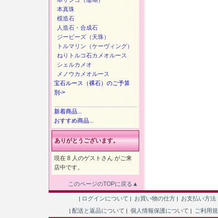
本サンゴ（珊瑚）
本真珠
模造石
人造石・合成石
ジービーズ（天珠）
トルマリン（ケーヴィング）
ねりトルコ石カメオルース
シェルカメオ
メノウカメオルース
宝石ルース（裸石）のご予算
別->
新着商品...
おすすめ商品...
ありがとうございます。
現在 8 人のゲストさん がご来
店中です。
このページのTOPに戻る▲
ログインについて
お買い物の仕方
お支払い方法
|
|
|
配送と返品について
個人情報保護について
ご利用
|
|
|