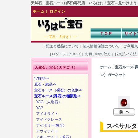
天然石、宝石ルース(裸石)専門店 いろはに＾宝石～見つけよう！あなた
ホーム
ログイン
|
ＴＯＰ
サイト
― 宝石、大好き！ ―
配送と返品について
個人情報保護について
ご利用
|
|
|
ログインについて
お買い物の仕方
お支払い方法
|
|
|
ホーム
宝石ルース(
天然石、宝石( カテゴリ）
::
ン）ガーネット
宝飾品->
原石・結晶->
宝石ルース（裸石）の色別->
宝石ルース(裸石)の種類別
->
YAG（人造石）
YAP
アイオライト
アイドクレース
スペサルタ
アイボリー(象牙)
アウィナイト
アキシナイト（斧石）