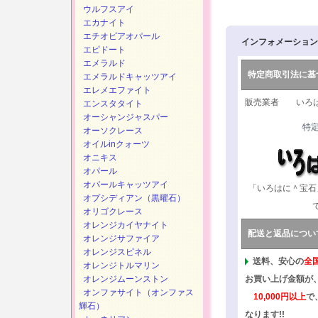
ウルフスアイ
エカナイト
エチオピアオパール
インフォメーション
エピドート
エメラルド
特定商取引法に基
エメラルドキャッツアイ
エレメエファイト
販売業者 いろは
エンスタタイト
オーシャンジャスパー
特
オーソクレース
オイルinクォーツ
オニキス
オパール
オパールキャッツアイ
「いろはに＾宝石
オプシディアン（黒曜石）
オリゴクレース
オレンジカイヤナイト
配送と返品につい
オレンジサファイア
オレンジスピネル
送料、安心の
全
オレンジトルマリン
オレンジムーンストン
お買い上げ金額が
オンファサイト（オンファス
10,000円以上
で
輝石）
なります!!