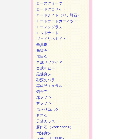
ローズクォーツ
ロードクロサイト
ロードナイト（バラ輝石）
ロードライトガーネット
ローマングラス
ロンドナイト
ヴェイリネナイト
華真珠
菊紋石
虎目石
合成サファイア
合成ルビー
黒蝶真珠
砂漠のバラ
再結晶エメラルド
紫金石
赤メノウ
苔メノウ
虫入りコハク
直角石
天然ガラス
豚肉石（Pork Stone）
南洋真珠