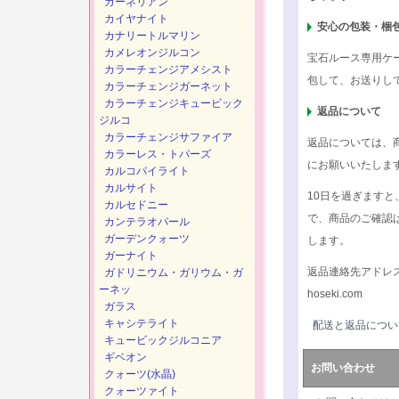
カーネリアン
カイヤナイト
安心の包装・梱
カナリートルマリン
カメレオンジルコン
宝石ルース専用ケ
カラーチェンジアメシスト
包して、お送りし
カラーチェンジガーネット
カラーチェンジキュービック
返品について
ジルコ
カラーチェンジサファイア
返品については、
カラーレス・トパーズ
にお願いいたしま
カルコパイライト
カルサイト
10日を過ぎます
カルセドニー
で、商品のご確認
カンテラオパール
ガーデンクォーツ
します。
ガーナイト
返品連絡先アドレ
ガドリニウム・ガリウム・ガ
ーネッ
hoseki.com
ガラス
キャシテライト
配送と返品につい
キュービックジルコニア
ギベオン
お問い合わせ
クォーツ(水晶)
クォーツァイト