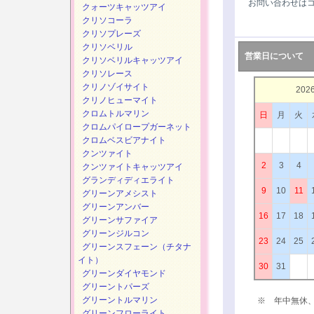
お問い合わせは
クォーツキャッツアイ
クリソコーラ
クリソプレーズ
クリソベリル
営業日について
クリソベリルキャッツアイ
クリソレース
クリノゾイサイト
202
クリノヒューマイト
クロムトルマリン
日
月
火
クロムパイロープガーネット
クロムベスビアナイト
クンツァイト
2
3
4
クンツァイトキャッツアイ
グランディディエライト
9
10
11
グリーンアメシスト
グリーンアンバー
16
17
18
グリーンサファイア
グリーンジルコン
23
24
25
グリーンスフェーン（チタナ
イト）
30
31
グリーンダイヤモンド
グリーントパーズ
グリーントルマリン
※ 年中無休
グリーンフローライト