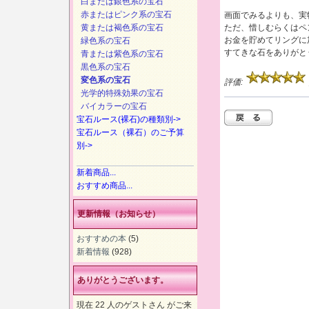
白または銀色系の宝石
赤またはピンク系の宝石
画面でみるよりも、実
黄または褐色系の宝石
ただ、惜しむらくはペ
お金を貯めてリングに
緑色系の宝石
すてきな石をありがと
青または紫色系の宝石
黒色系の宝石
変色系の宝石
評価:
光学的特殊効果の宝石
バイカラーの宝石
宝石ルース(裸石)の種類別->
宝石ルース（裸石）のご予算
別->
新着商品...
おすすめ商品...
更新情報（お知らせ）
おすすめの本
(5)
新着情報
(928)
ありがとうございます。
現在 22 人のゲストさん がご来