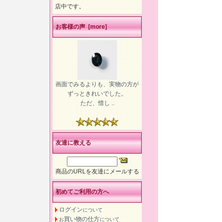
店中です。
お客様の声 [more]
画面でみるよりも、実物の方が
ずっときれいでした。
ただ、惜し ..
友達に教える
商品のURLを友達にメールする
初めてご利用の方へ
ログイン
について
買い物の仕方
お
について