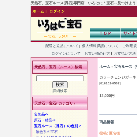
天然石、宝石ルース(裸石)専門店 いろはに＾宝石～見つけよう！あなた
ホーム
ログイン
|
ＴＯＰ
サイト
― 宝石、大好き！ ―
配送と返品について
個人情報保護について
ご利用
|
|
|
ログインについて
お買い物の仕方
お支払い方法
|
|
|
ホーム
宝石ルース（
天然石、宝石（ルース）検索
::
カラーチェンジガーネ
[016102-0592]
詳細検索
12,000円
天然石、宝石( カテゴリ）
宝飾品->
原石・結晶->
商品情報
宝石ルース（裸石）の色別
->
無色系の宝石
投稿: 匿名様