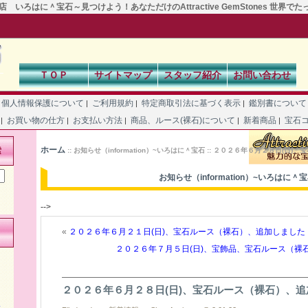
 いろはに＾宝石～見つけよう！あなただけのAttractive GemStones 世界で
ＴＯＰ
サイトマップ
スタッフ紹介
お問い合わせ
個人情報保護について
ご利用規約
特定商取引法に基づく表示
鑑別書につい
|
|
|
て
お買い物の仕方
お支払い方法
商品、ルース(裸石)について
新着商品
宝石
|
|
|
|
|
ホーム
索
:: お知らせ（information）~いろはに＾宝石 :: ２０２６年６月２８日(
お知らせ（information）~いろはに＾
-->
«
２０２６年６月２１日(日)、宝石ルース（裸石）、追加しました
２０２６年７月５日(日)、宝飾品、宝石ルース（裸
２０２６年６月２８日(日)、宝石ルース（裸石）、