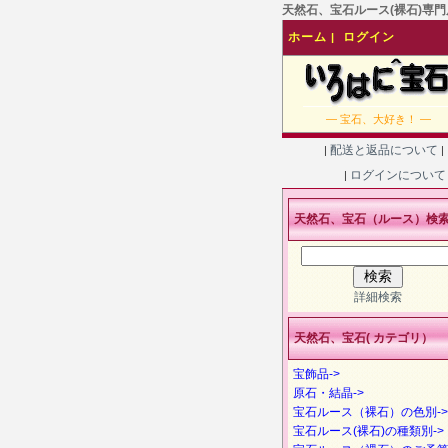
天然石、宝石ルース(裸石)専門店
ホーム
ログイン
|
― 宝石、大好き！ ―
配送と返品について
|
|
ログインについ
|
天然石、宝石（ルース）検
詳細検索
天然石、宝石( カテゴリ）
宝飾品->
原石・結晶->
宝石ルース（裸石）の色別->
宝石ルース(裸石)の種類別->