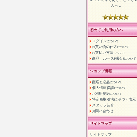
入っ ..
初めてご利用の方へ
ログイン
について
買い物の仕方
お
について
支払い方法
お
について
商品、ルース(裸石)
について
ショップ情報
配送
返品
と
について
個人情報保護
について
利用規約
ご
について
特定商取引法に基づく表示
スタッフ紹介
問い合わせ
お
サイトマップ
サイトマップ