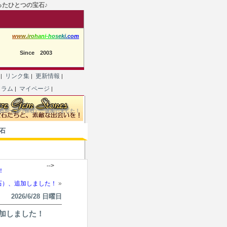
たったひとつの宝石♪
w
w
w
.
i
r
o
h
a
n
i
-
h
o
s
e
k
i
.
c
o
m
Since 2003
て
リンク集
更新情報
|
|
|
コラム
マイページ
|
|
日)、宝石ルース（裸石）、追加しました！
宝石
-->
！
石）、追加しました！
»
2026/6/28 日曜日
追加しました！