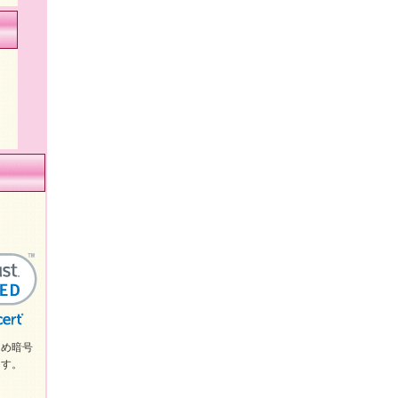
め暗号
ます。