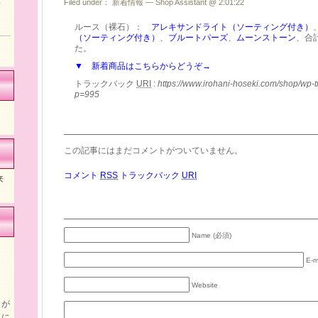
算
Filed under：
新着情報
— Shop Assistant @ 2:01:22
ルース（裸石）：
アレキサンドライト（ソーティング付き）
（ソーティング付き）
、
ブルートパーズ
、
ムーンストーン
、合
た。
▼ 新着商品はこちらからどうぞ→
トラックバック
URI
:
https://www.irohani-hoseki.com/shop/wp-
p=995
この記事にはまだコメントがついていません。
コメント
RSS
トラックバック
URI
来
Name (必須)
E-m
Website
イが
気に