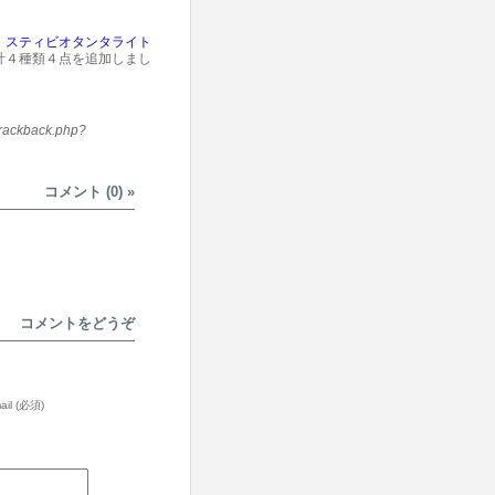
、
スティビオタンタライト
計４種類４点を追加しまし
trackback.php?
コメント (0)
»
コメントをどうぞ
ail (必須)