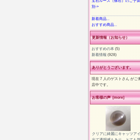
宝石ルース（裸石）のご予
別->
新着商品...
おすすめ商品...
更新情報（お知らせ）
おすすめの本
(5)
新着情報
(928)
ありがとうございます。
現在 7 人のゲストさん がご
店中です。
お客様の声 [more]
クリアに綺麗にキャッツア
出て透明感もあり、とても